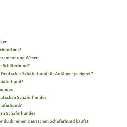
iker
erhund aus?
perament und Wesen
he Schäferhund?
n Deutscher Schäferhund für Anfänger geeignet?
chäferhund?
hundes
eutschen Schäferhundes
chäferhund?
hen Schäferhundes
or du dir einen Deutschen Schäferhund kaufst