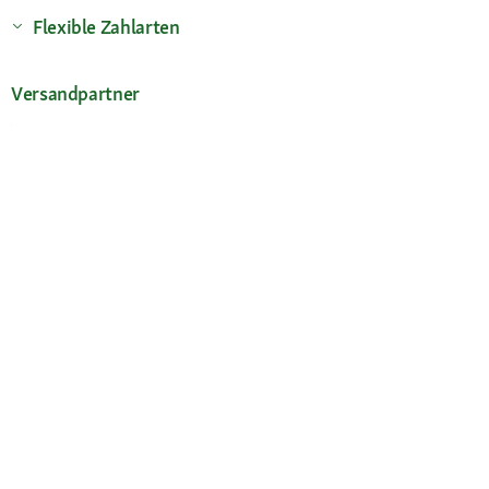
Flexible Zahlarten
Versandpartner
Deine Vorteile
Die Fressnapf App