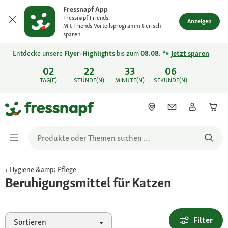
Fressnapf App
Fressnapf Friends:
Anzeigen
Mit Friends Vorteilsprogramm tierisch
sparen
Entdecke unsere
Flyer-Highlights
bis zum
08.08.
🐾
Jetzt sparen
02
22
33
06
TAG(E)
STUNDE(N)
MINUTE(N)
SEKUNDE(N)
Hygiene &amp; Pflege
Beruhigungsmittel für Katzen
Filter
Sortieren