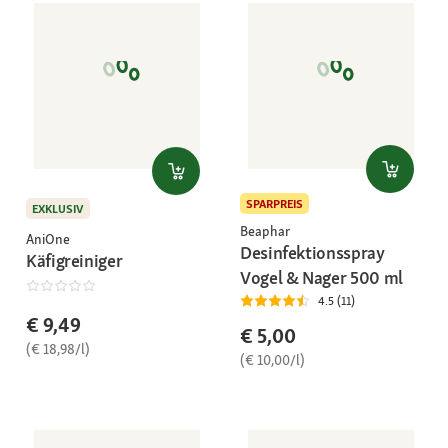
SPARPREIS
EXKLUSIV
Beaphar
AniOne
Desinfektionsspray
Käfigreiniger
Vogel & Nager 500 ml
4.5 (11)
€ 9,49
€ 5,00
(€ 18,98/l)
(€ 10,00/l)