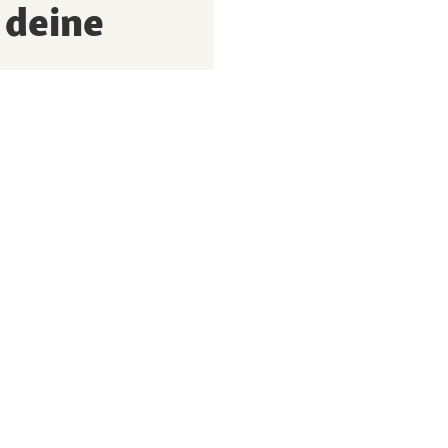
 deine
 und keine Aktion,
bin einverstanden, dass
 mein Nutzungsverhalten
rstellt. Weitere Hinweise
A Enterprise.
rn