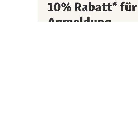
10% Rabatt* für
Anmeldung
10% Newsletter-Willkommensrabatt sichern
Neuheiten oder Trends mehr verpassen
Ich möchte den Newsletter abonnieren und 
Fressnapf die Newsletter individualisiert,
auswertet und personenbezogenen Profile e
findest du in unseren
Datenschutzhinweisen.
Diese Seite wird geschützt durch reCAPTCH
-
Datenschutzerklärung
Nutzungsbedingungen
E-Mail-Adresse eingeben
*
Jetzt Rabatt siche