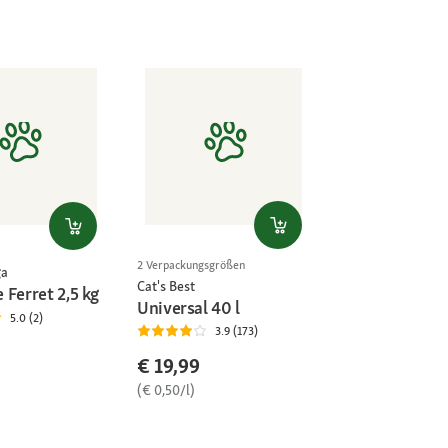
2 Verpackungsgrößen
ga
Cat's Best
 Ferret 2,5 kg
Universal 40 l
5.0 (2)
3.9 (173)
€ 19,99
(€ 0,50/l)