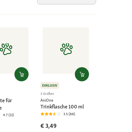
EXKLUSIV
3 Größen
te für
AniOne
Trinkflasche 100 ml
e
3.5 (88)
4.7 (11)
€ 3,49