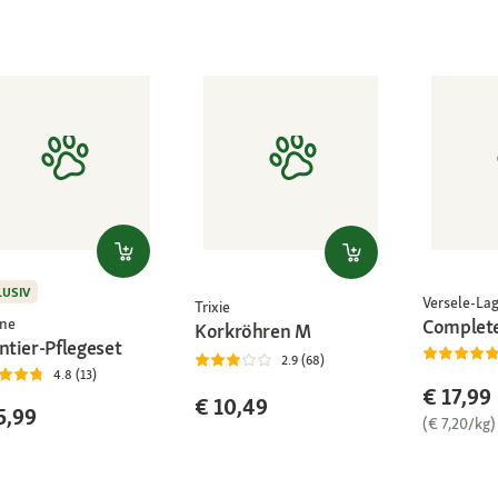
LUSIV
Versele-La
Trixie
Complete
ne
Korkröhren M
ntier-Pflegeset
2.9 (68)
4.8 (13)
€ 17,99
€ 10,49
5,99
(€ 7,20/kg)