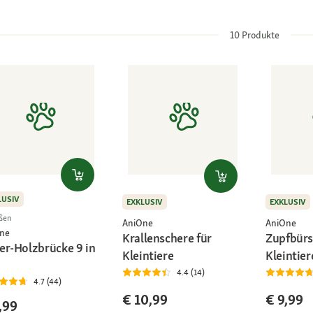
10
Produkte
LUSIV
EXKLUSIV
EXKLUSIV
ßen
AniOne
AniOne
ne
Krallenschere für
Zupfbürs
er-Holzbrücke 9 in
Kleintiere
Kleintier
4.4 (14)
4.7 (44)
€ 10,99
€ 9,99
,99