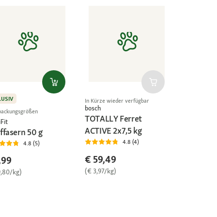
LUSIV
In Kürze wieder verfügbar
bosch
packungsgrößen
TOTALLY Ferret
Fit
ACTIVE 2x7,5 kg
ffasern 50 g
4.8 (4)
4.8 (5)
€ 59,49
,99
(€ 3,97/kg)
9,80/kg)