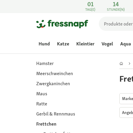
01
14
TAG(E)
STUNDE(N)
Hund
Katze
Kleintier
Vogel
Aqua
Hamster
Meerschweinchen
Fre
Zwergkaninchen
Maus
Mark
Ratte
Angeb
Gerbil & Rennmaus
Frettchen