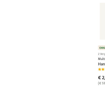
EXK
2 Ver
Multi
Han
€ 2
(€ 5