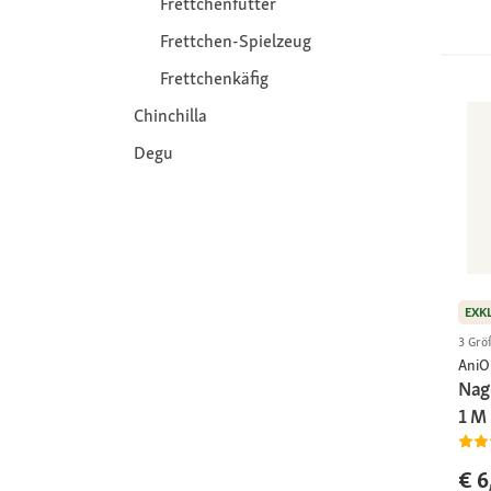
Frettchenfutter
Frettchen-Spielzeug
Frettchenkäfig
Chinchilla
Degu
EXK
3 Grö
AniO
Nag
1 M
€ 6