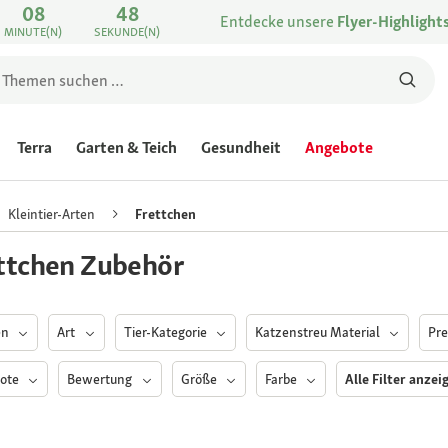
08
48
Entdecke unsere
Flyer-Highlight
MINUTE(N)
SEKUNDE(N)
Terra
Garten & Teich
Gesundheit
Angebote
Kleintier-Arten
Frettchen
ttchen Zubehör
en
Art
Tier-Kategorie
Katzenstreu Material
Pre
ote
Bewertung
Größe
Farbe
Alle Filter anzei