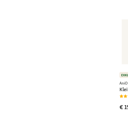
EXK
AniO
Klei
€ 1