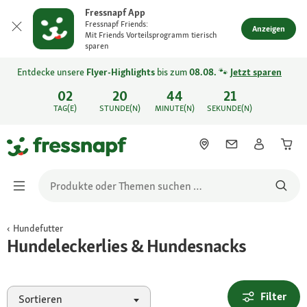
Fressnapf App
Fressnapf Friends:
Anzeigen
Mit Friends Vorteilsprogramm tierisch
sparen
Entdecke unsere
Flyer-Highlights
bis zum
08.08.
🐾
Jetzt sparen
02
20
44
21
TAG(E)
STUNDE(N)
MINUTE(N)
SEKUNDE(N)
Hundefutter
Hundeleckerlies & Hundesnacks
Filter
Sortieren