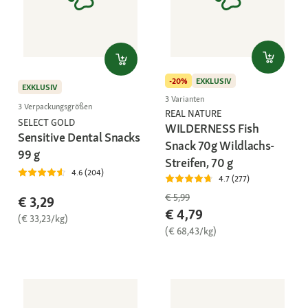
-20%
EXKLUSIV
EXKLUSIV
3 Varianten
3 Verpackungsgrößen
REAL NATURE
SELECT GOLD
WILDERNESS Fish
Sensitive Dental Snacks
Snack 70g Wildlachs-
99 g
Streifen, 70 g
4.6 (204)
4.7 (277)
€ 5,99
€ 3,29
€ 4,79
(€ 33,23/kg)
(€ 68,43/kg)