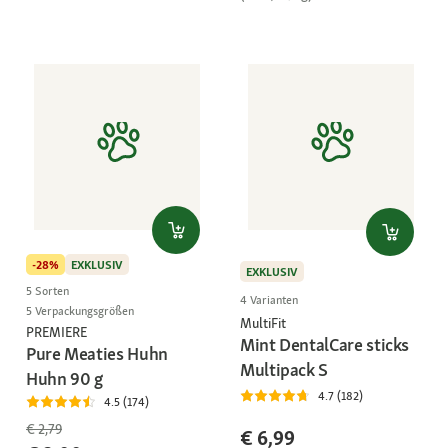
-28%
EXKLUSIV
EXKLUSIV
5 Sorten
4 Varianten
5 Verpackungsgrößen
MultiFit
PREMIERE
Mint DentalCare sticks
Pure Meaties Huhn
Multipack S
Huhn 90 g
4.7 (182)
4.5 (174)
€ 2,79
€ 6,99