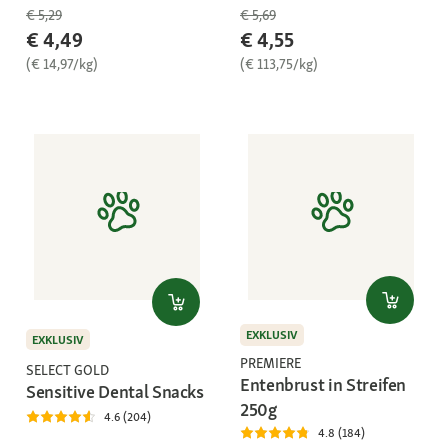
€ 5,29
€ 5,69
€ 4,49
€ 4,55
(€ 14,97/kg)
(€ 113,75/kg)
EXKLUSIV
EXKLUSIV
PREMIERE
SELECT GOLD
Entenbrust in Streifen
Sensitive Dental Snacks
250g
4.6 (204)
4.8 (184)