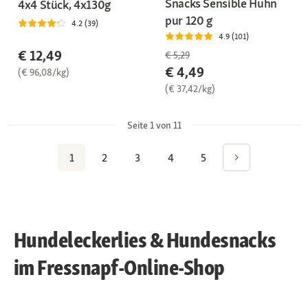
Snacks Sensible Huhn
4x4 Stück, 4x130g
pur 120 g
4.2 (39)
4.9 (101)
€ 12,49
€ 5,29
€ 4,49
(€ 96,08/kg)
(€ 37,42/kg)
Seite 1 von 11
1
2
3
4
5
Hundeleckerlies & Hundesnacks
im Fressnapf-Online-Shop