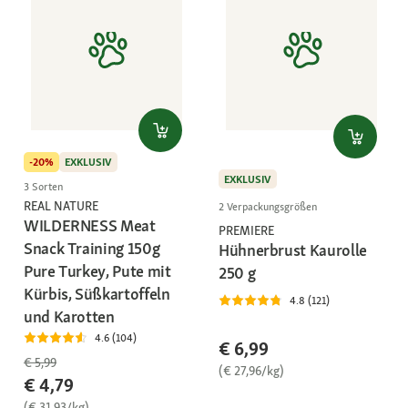
-20%
EXKLUSIV
EXKLUSIV
3 Sorten
REAL NATURE
2 Verpackungsgrößen
WILDERNESS Meat
PREMIERE
Snack Training 150g
Hühnerbrust Kaurolle
Pure Turkey, Pute mit
250 g
Kürbis, Süßkartoffeln
4.8 (121)
und Karotten
4.6 (104)
€ 6,99
€ 5,99
(€ 27,96/kg)
€ 4,79
(€ 31,93/kg)