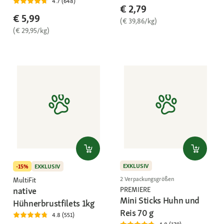
4.7 (648)
€ 2,79
€ 5,99
(€ 39,86/kg)
(€ 29,95/kg)
EXKLUSIV
-15%
EXKLUSIV
2 Verpackungsgrößen
MultiFit
native
PREMIERE
Mini Sticks Huhn und
Hühnerbrustfilets 1kg
Reis 70 g
4.8 (551)