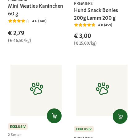
PREMIERE
Mini Meaties Kaninchen
Hund Snack Bonies
60 g
200g Lamm 200 g
4.0 (148)
4.8 (459)
€ 2,79
€ 3,00
(€ 46,50/kg)
(€ 15,00/kg)
EXKLUSIV
EXKLUSIV
2 Sorten