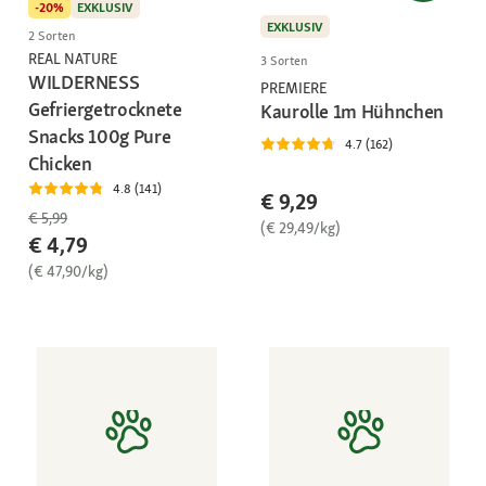
-20%
EXKLUSIV
EXKLUSIV
2 Sorten
REAL NATURE
3 Sorten
WILDERNESS
PREMIERE
Gefriergetrocknete
Kaurolle 1m Hühnchen
Snacks 100g Pure
4.7 (162)
Chicken
4.8 (141)
€ 9,29
€ 5,99
(€ 29,49/kg)
€ 4,79
(€ 47,90/kg)