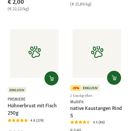
€ 2,00
(€ 15,89/kg)
(€ 22,22/kg)
-15%
EXKLUSIV
EXKLUSIV
2 Snackgrößen
PREMIERE
MultiFit
Hühnerbrust mit Fisch
native Kaustangen Rind
250g
S
4.8 (179)
4.5 (86)
€ 5,49