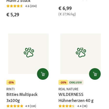
Huhn 2 Stück
4.6 (204)
€ 6,99
€ 5,29
(€ 27,96/kg)
-15%
-20%
EXKLUSIV
RINTI
REAL NATURE
Bitties Multipack
WILDERNESS
3x100g
Hühnerherzen 40 g
4.9 (118)
4.4 (38)