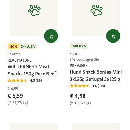
EXKLUSIV
-20%
EXKLUSIV
3 Sorten
3 Sorten
1 Verpackungsgröße
REAL NATURE
WILDERNESS Meat
PREMIERE
Hund Snack Bonies Mini
Snacks 150g Pure Beef
2x125g Geflügel 2x125 g
4.5 (88)
4.6 (118)
€ 6,99
€ 5,59
€ 4,58
(€ 37,27/kg)
(€ 18,32/kg)