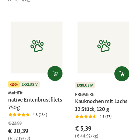
-15%
EXKLUSIV
EXKLUSIV
MultiFit
PREMIERE
native Entenbrustfilets
Kauknochen mit Lachs
750g
12 Stück, 120 g
4.8 (184)
4.5 (77)
€ 23,99
€ 5,39
€ 20,39
(€ 44,92/kg)
(€ 27,19/kg)