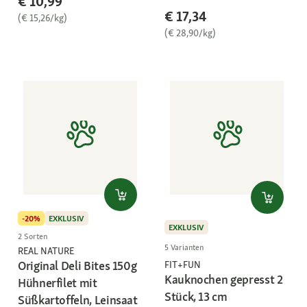
€ 10,99
€ 17,34
(€ 15,26/kg)
(€ 28,90/kg)
-20%
EXKLUSIV
EXKLUSIV
2 Sorten
5 Varianten
REAL NATURE
Original Deli Bites 150g
FIT+FUN
Kauknochen gepresst 2
Hühnerfilet mit
Stück, 13 cm
Süßkartoffeln, Leinsaat