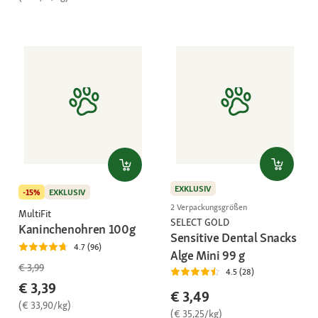
EXKLUSIV
-15%
EXKLUSIV
2 Verpackungsgrößen
MultiFit
SELECT GOLD
Kaninchenohren 100g
Sensitive Dental Snacks
4.7 (96)
Alge Mini 99 g
€ 3,99
4.5 (28)
€ 3,39
€ 3,49
(€ 33,90/kg)
(€ 35,25/kg)