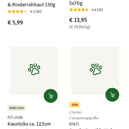
5x70g
& Rinderrohhaut 130g
4.6 (25)
4.3 (30)
€ 13,95
€ 5,99
(€ 39,86/kg)
-15%
EXKLUSIV
2 Sorten
FIT+FUN
1 Verpackungsgröße
Kausticks ca. 12,5cm
RINTI