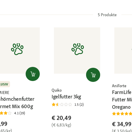
5
Produkte
LUSIV
AniForte
Quiko
FarmLife
MIERE
Igelfutter 3kg
hhörnchenfutter
Futter M
1.5 (2)
rmet Mix 600g
Oregano 
4.1 (19)
€ 20,49
,99
€ 34,99
(€ 6,83/kg)
,65/kg)
(€ 3,50/kg)