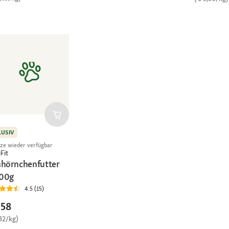
LUSIV
rze wieder verfügbar
Fit
hhörnchenfutter
00g
4.5 (15)
,58
32/kg)