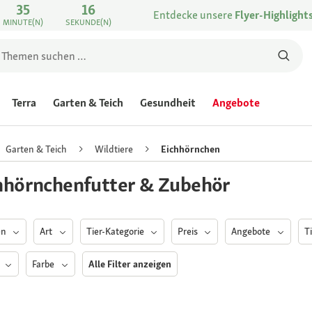
35
16
Entdecke unsere
Flyer-Highlight
MINUTE(N)
SEKUNDE(N)
Terra
Garten & Teich
Gesundheit
Angebote
Garten & Teich
Wildtiere
Eichhörnchen
hhörnchenfutter & Zubehör
en
Art
Tier-Kategorie
Preis
Angebote
T
e
Farbe
Alle Filter anzeigen