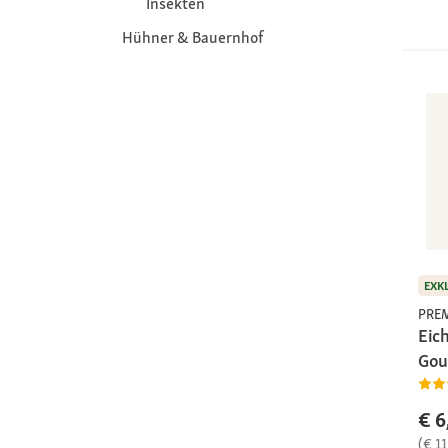
Insekten
Hühner & Bauernhof
EXK
PRE
Eic
Gou
€ 6
(€ 11