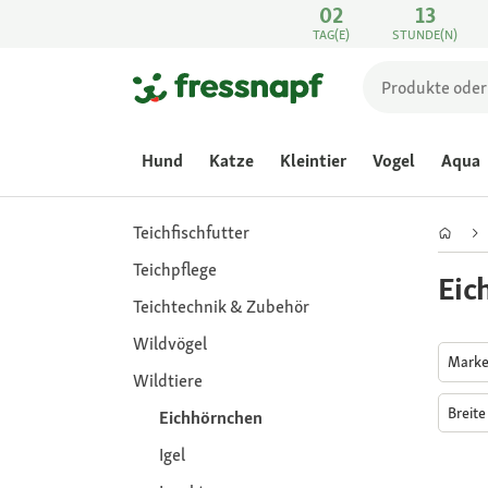
02
13
TAG(E)
STUNDE(N)
Hund
Katze
Kleintier
Vogel
Aqua
Teichfischfutter
Teichpflege
Eic
Teichtechnik & Zubehör
Wildvögel
Mark
Wildtiere
Breit
Eichhörnchen
Igel