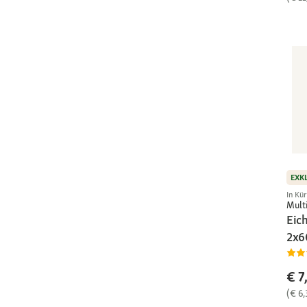
EXK
In Kü
Multi
Eic
2x6
€ 7
(€ 6,