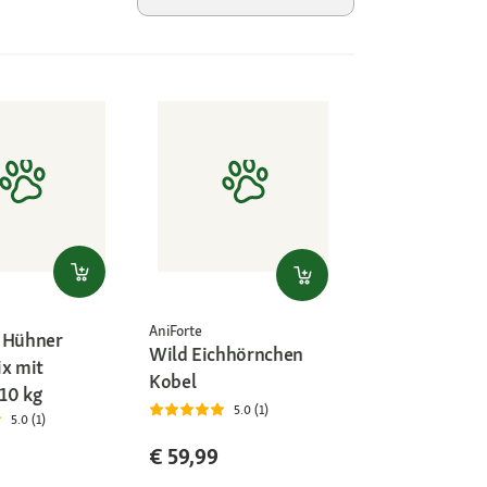
AniForte
 Hühner
Wild Eichhörnchen
ix mit
Kobel
10 kg
5.0 (1)
5.0 (1)
€ 59,99