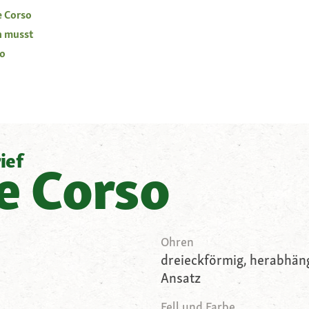
e Corso
n musst
so
ief
e Corso
Ohren
dreieckförmig, herabhäng
Ansatz
Fell und Farbe