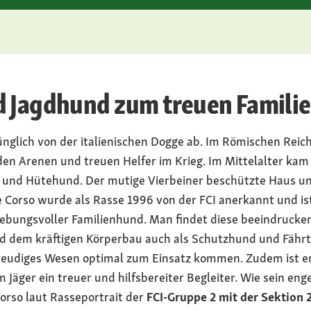
d Jagdhund zum treuen Famili
nglich von der italienischen Dogge ab. Im Römischen Reic
en Arenen und treuen Helfer im Krieg. Im Mittelalter kam 
h- und Hütehund. Der mutige Vierbeiner beschützte Haus u
ne Corso wurde als Rasse 1996 von der FCI anerkannt und i
gebungsvoller Familienhund. Man findet diese beeindruck
 dem kräftigen Körperbau auch als Schutzhund und Fährte
reudiges Wesen optimal zum Einsatz kommen. Zudem ist er 
Jäger ein treuer und hilfsbereiter Begleiter. Wie sein en
Corso laut Rasseportrait der
FCI-Gruppe 2 mit der Sektion 