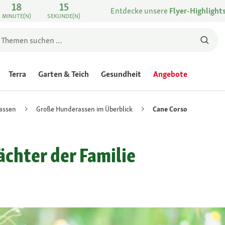
18
15
Entdecke unsere
Flyer-Highlight
MINUTE(N)
SEKUNDE(N)
Terra
Garten & Teich
Gesundheit
Angebote
assen
Große Hunderassen im Überblick
Cane Corso
ächter der Familie