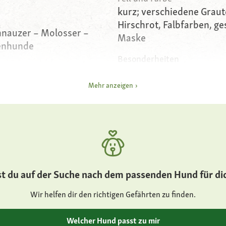
kurz; verschiedene Grau
Hirschrot, Falbfarben, ges
hnauzer – Molosser –
Maske
enhunde
Besonderheiten
Listenhund
öhe 60 bis 68 Zentimeter
Mehr anzeigen
Charakter
anhänglich, gelehrig, wa
ramm
kinderlieb, loyal
Gesundheit
h, breiter Kopf, stark
anfällig für Gelenkdyspla
ant
Herzerkrankungen und
st du auf der Suche nach dem passenden Hund für di
Augenkrankheiten; an si
Wir helfen dir den richtigen Gefährten zu finden.
farbe, möglichst dunkel
Welcher Hund passt zu mir