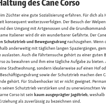
Haltung des Cane Corso
m Züchter eine gute Sozialisierung erfahren. Für dich als H
rbeit konsequent weiterzuverfolgen. Der Besuch der Welp
Hund den Umgang mit Artgenossen und die Grundkommandos
ame Italiener wird dir ein wunderbarer Gefährte. Der Can
en Schutztrieb und Bewegungsdrang
nachzugehen. Wenn du
shalb anderweitig mit täglichen langen Spaziergängen, g
auslasten. Auch die Fährtensuche gehört zu einer guten 
rso zu bewahren und ihm eine tägliche Aufgabe zu bieten. 
leine Stadtwohnung, sondern idealerweise auf einen Hof od
Beschäftigungsdrang sowie der Schutztrieb machen den Car
ände gehört. Für Stubenhocker ist er nicht geeignet. Perm
 seinen Schutztrieb verstärken und zu unerwünschten Ver
arne Corso ist sein
kaum ausgeprägter Jagdtrieb
, weshalb
rziehung als zuverlässig zu bezeichnen sind.