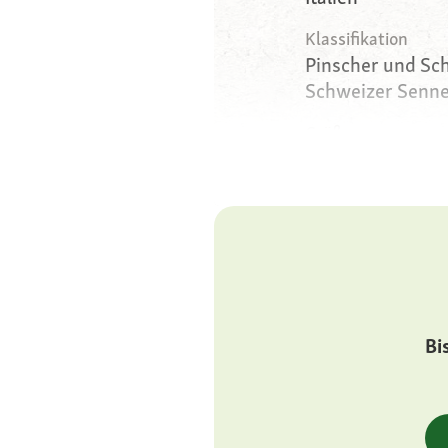
Klassifikation
Pinscher und Sc
Schweizer Senn
Größe
groß, Widerristh
Gewicht
40 bis 50 Kilog
Körperbau
kräftig, athletisc
bemuskelt, eleg
Bi
Augen
passend zur Fell