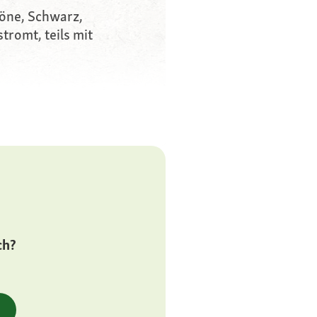
töne, Schwarz,
tromt, teils mit
chsam,
sie,
ch?
ch robuste Rasse