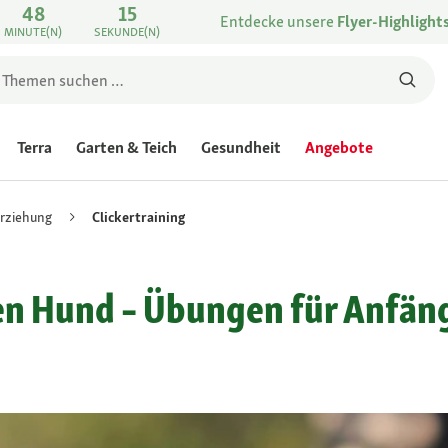
48
15
Entdecke unsere
Flyer-Highlight
MINUTE(N)
SEKUNDE(N)
Terra
Garten & Teich
Gesundheit
Angebote
rziehung
Clickertraining
den Hund – Übungen für Anfän