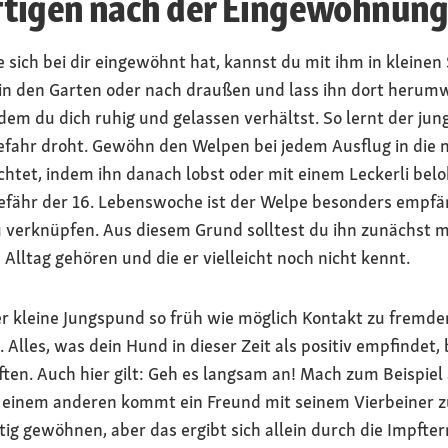
tigen nach der Eingewöhnung
e sich bei dir eingewöhnt hat, kannst du mit ihm in kleinen
in den Garten oder nach draußen und lass ihn dort herumw
dem du dich ruhig und gelassen verhältst. So lernt der jun
fahr droht. Gewöhn den Welpen bei jedem Ausflug in die
chtet, indem ihn danach lobst oder mit einem Leckerli belo
fähr der 16. Lebenswoche ist der Welpe besonders empfän
 verknüpfen. Aus diesem Grund solltest du ihn zunächst mi
 Alltag gehören und die er vielleicht noch nicht kennt.
der kleine Jungspund so früh wie möglich Kontakt zu fremd
 Alles, was dein Hund in dieser Zeit als positiv empfindet,
ten. Auch hier gilt: Geh es langsam an! Mach zum Beispiel
n einem anderen kommt ein Freund mit seinem Vierbeiner 
itig gewöhnen, aber das ergibt sich allein durch die Impfte