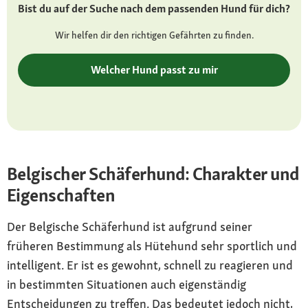
Bist du auf der Suche nach dem passenden Hund für dich?
Groenendael), Kurzhaar, Langhaar oder
Rauhaar
Wir helfen dir den richtigen Gefährten zu finden.
Besonderheiten
Welcher Hund passt zu mir
ausgeprägter Beschützerinstinkt
Charakter
wachsam, widerstandsfähig, lebhaft und aktiv
Gesundheit
Belgischer Schäferhund: Charakter und
robuste Hütehunderasse mit erblich bedingter
Eigenschaften
Neigung zu Gelenkerkrankungen (z. B.
Hüftdysplasie, Ellbogengelenksdysplasie oder
Der Belgische Schäferhund ist aufgrund seiner
Spondylose)
früheren Bestimmung als Hütehund sehr sportlich und
intelligent. Er ist es gewohnt, schnell zu reagieren und
in bestimmten Situationen auch eigenständig
Entscheidungen zu treffen. Das bedeutet jedoch nicht,