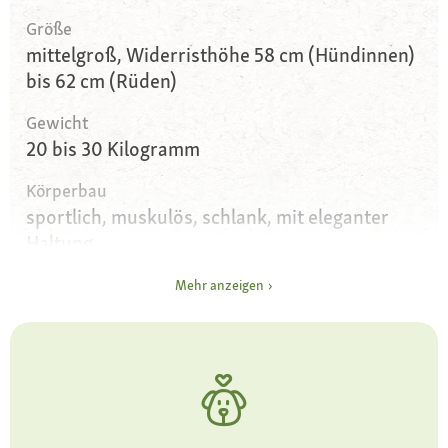
Größe
mittelgroß, Widerristhöhe 58 cm (Hündinnen)
bis 62 cm (Rüden)
Gewicht
20 bis 30 Kilogramm
Körperbau
sportlich, muskulös, schlank, mit eleganter
Haltung
Augen
Mehr anzeigen
leicht mandelförmig, dunkel, mit offenem Blick
Ohren
dreieckig, aufgestellt
Fell und Farbe
falbfarben mit Wolkung oder schwarz (nur