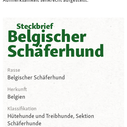
Steckbrief
Belgischer
Schäferhund
Rasse
Belgischer Schäferhund
Herkunft
Belgien
Klassifikation
Hütehunde und Treibhunde, Sektion
Schäferhunde