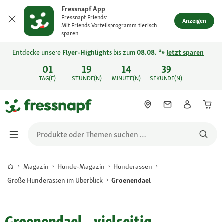
Fressnapf App
Fressnapf Friends:
Anzeigen
Mit Friends Vorteilsprogramm tierisch
sparen
Entdecke unsere
Flyer-Highlights
bis zum
08.08.
🐾
Jetzt sparen
01
19
14
39
TAG(E)
STUNDE(N)
MINUTE(N)
SEKUNDE(N)
Magazin
Hunde-Magazin
Hunderassen
Große Hunderassen im Überblick
Groenendael
Groenendael – vielseitig