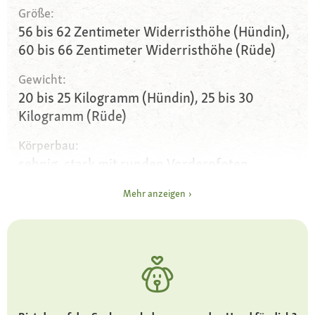
Größe:
56 bis 62 Zentimeter Widerristhöhe (Hündin),
60 bis 66 Zentimeter Widerristhöhe (Rüde)
Gewicht:
20 bis 25 Kilogramm (Hündin), 25 bis 30
Kilogramm (Rüde)
Körperbau:
sehnig, stark mit runden Vorderpfoten
Kopfform:
Mehr anzeigen
keilförmig
Augen:
mittelgroß und dunkelbraun
Fell und Farbe:
Kopffell kurz, Körper lang und dicht,