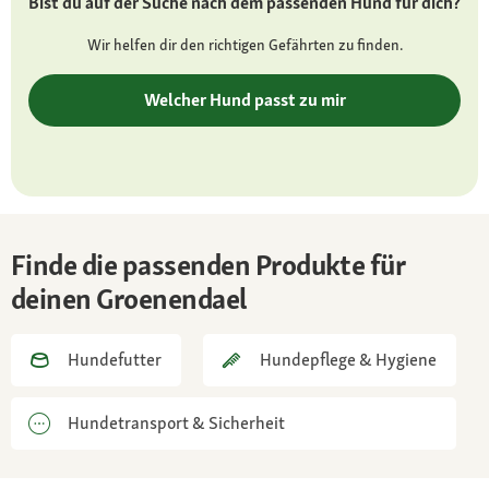
Bist du auf der Suche nach dem passenden Hund für dich?
anliegend, glänzend, mit dicker Unterwolle,
schwarz
Wir helfen dir den richtigen Gefährten zu finden.
Besonderheiten:
Welcher Hund passt zu mir
trockenes Fell hat kaum Eigengeruch
Charakter
aktiv, lernfähig, interessiert, arbeitseifrig,
kinderlieb, anhänglich
Finde die passenden Produkte für
Pflege:
deinen Groenendael
wöchentliches Bürsten, in Zeiten des
Fellwechsels täglich
Hundefutter
Hundepflege & Hygiene
Haltung:
sehr viel Auslauf, Garten, gerne auch
Hundetransport & Sicherheit
Mehrhundehaushalt