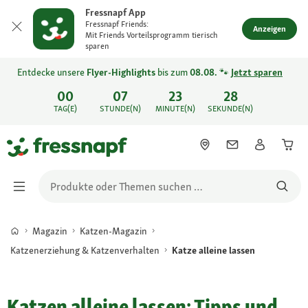
Fressnapf App
Fressnapf Friends:
Anzeigen
Mit Friends Vorteilsprogramm tierisch
sparen
Entdecke unsere
Flyer-Highlights
bis zum
08.08.
🐾
Jetzt sparen
00
07
23
28
TAG(E)
STUNDE(N)
MINUTE(N)
SEKUNDE(N)
Magazin
Katzen-Magazin
Katzenerziehung & Katzenverhalten
Katze alleine lassen
Katzen alleine lassen: Tipps und