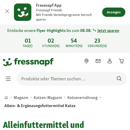
Fressnapf App
Fressnapf Friends:
Anzeigen
Mit Friends Vorteilsprogramm tierisch
sparen
Entdecke unsere
Flyer-Highlights
bis zum
08.08.
🐾
Jetzt sparen
01
02
54
23
TAG(E)
STUNDE(N)
MINUTE(N)
SEKUNDE(N)
Magazin
Katzen-Magazin
Katzenernährung
Allein- & Ergänzungsfuttermittel Katze
Alleinfuttermittel und