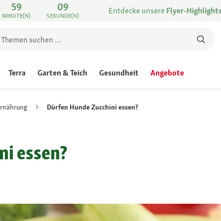
59
09
Entdecke unsere
Flyer-Highlight
MINUTE(N)
SEKUNDE(N)
Terra
Garten & Teich
Gesundheit
Angebote
rnährung
Dürfen Hunde Zucchini essen?
ni essen?