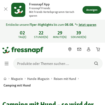
Fressnapf App
Fressnapf Friends:
Anzeigen
Mit Friends Vorteilsprogramm tierisch
sparen
Entdecke unsere
Flyer-Highlights
bis zum
08.08.
🐾
Jetzt sparen
02
22
29
39
TAG(E)
STUNDE(N)
MINUTE(N)
SEKUNDE(N)
Magazin
Hunde-Magazin
Reisen mit Hund
Camping mit Hund
Camping mit Hund – so wird der