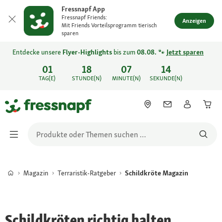
Fressnapf App
Fressnapf Friends:
Anzeigen
Mit Friends Vorteilsprogramm tierisch
sparen
Entdecke unsere
Flyer-Highlights
bis zum
08.08.
🐾
Jetzt sparen
01
18
07
14
TAG(E)
STUNDE(N)
MINUTE(N)
SEKUNDE(N)
Magazin
Terraristik-Ratgeber
Schildkröte Magazin
Schildkröten richtig halten,