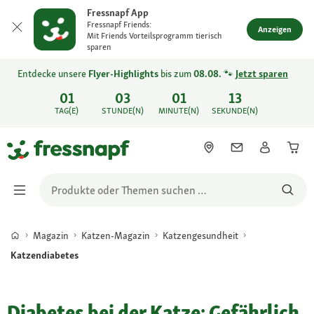
Fressnapf App
Fressnapf Friends:
Anzeigen
Mit Friends Vorteilsprogramm tierisch
sparen
Entdecke unsere
Flyer-Highlights
bis zum
08.08.
🐾
Jetzt sparen
01
03
01
13
TAG(E)
STUNDE(N)
MINUTE(N)
SEKUNDE(N)
Magazin
Katzen-Magazin
Katzengesundheit
Katzendiabetes
Diabetes bei der Katze: Gefährlich,