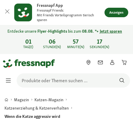
Fressnapf App
Fressnapf Friends:
Anzeigen
Mit Friends Vorteilsprogramm tierisch
sparen
Entdecke unsere
Flyer-Highlights
bis zum
08.08.
🐾
Jetzt sparen
01
06
57
17
TAG(E)
STUNDE(N)
MINUTE(N)
SEKUNDE(N)
Magazin
Katzen-Magazin
Katzenerziehung & Katzenverhalten
Wenn die Katze aggressiv wird