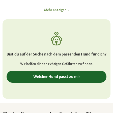
harmonisch
Mehr anzeigen
Augen:
dunkel mit wachem Blick
Ohren:
klein, abgekippt, eng anliegend
Fell und Farbe:
Bist du auf der Suche nach dem passenden Hund für dich?
stets rot/schwarz-gefärbt mit robustem,
glattem Fell
Wir helfen dir den richtigen Gefährten zu finden.
Besonderheiten:
Welcher Hund passt zu mir
sehr starker Jagdtrieb verbunden mit
Eigenständigkeit, kein Hund für Anfänger!
Charakter
mutig, intelligent, geradlinig, loyal,
selbständig, jagdverrückt