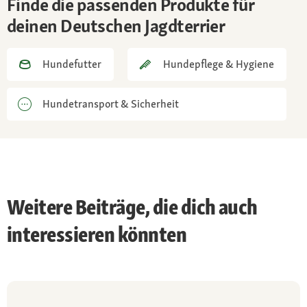
Finde die passenden Produkte für
deinen Deutschen Jagdterrier
Gesundheit:
sehr robuste Rasse, kaum bekannte
Erbkrankheiten außer die bei kleinen Hunden
Hundefutter
Hundepflege & Hygiene
häufiger vorkommende Patellaluxation
Hundetransport & Sicherheit
Weitere Beiträge, die dich auch
interessieren könnten