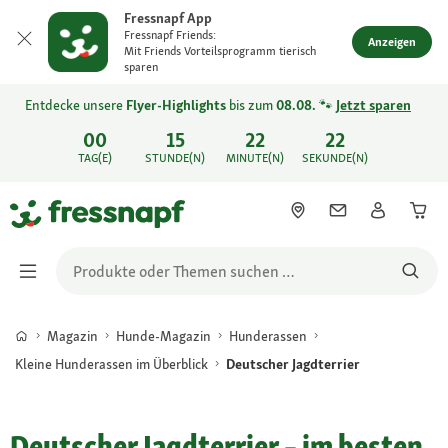
Fressnapf App
Fressnapf Friends:
Anzeigen
Mit Friends Vorteilsprogramm tierisch
sparen
Entdecke unsere
Flyer-Highlights
bis zum
08.08.
🐾
Jetzt sparen
00
15
22
22
TAG(E)
STUNDE(N)
MINUTE(N)
SEKUNDE(N)
Magazin
Hunde-Magazin
Hunderassen
Kleine Hunderassen im Überblick
Deutscher Jagdterrier
Deutscher Jagdterrier – im besten