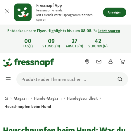
Fressnapf App
Fressnapf Friends:
Anzeigen
Mit Friends Vorteilsprogramm tierisch
sparen
Entdecke unsere
Flyer-Highlights
bis zum
08.08.
🐾
Jetzt sparen
00
09
27
42
TAG(E)
STUNDE(N)
MINUTE(N)
SEKUNDE(N)
Magazin
Hunde-Magazin
Hundegesundheit
Heuschnupfen beim Hund
Heuschnupfen beim Hund: Was du