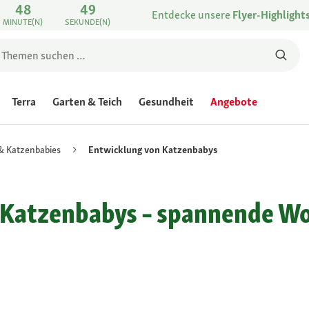
48
49
Entdecke unsere
Flyer-Highlight
MINUTE(N)
SEKUNDE(N)
Terra
Garten & Teich
Gesundheit
Angebote
 & Katzenbabies
Entwicklung von Katzenbabys
 Katzenbabys – spannende W