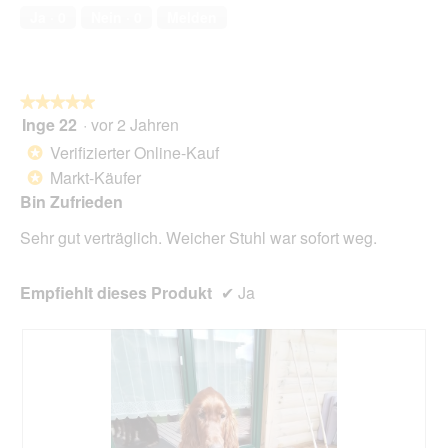
von
1
t
Ja ·
0
Nein ·
0
Melden
5
.
i
o
n
w
★★★★★
★★★★★
i
Inge 22
·
vor 2 Jahren
r
5
d
von
Verifizierter Online-Kauf
*
e
5
Markt-Käufer
*
i
Sternen.
n
Bin Zufrieden
m
Sehr gut verträglich. Weicher Stuhl war sofort weg.
o
d
a
Empfiehlt dieses Produkt
✔
Ja
l
e
s
D
i
a
l
o