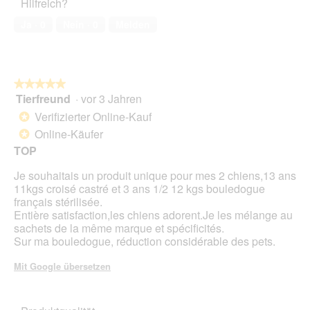
Hilfreich?
4
o
k
von
1
t
Ja ·
0
Nein ·
0
Melden
5
.
i
o
n
w
★★★★★
★★★★★
i
Tierfreund
·
vor 3 Jahren
r
5
d
von
Verifizierter Online-Kauf
*
e
5
Online-Käufer
*
i
Sternen.
TOP
n
m
Je souhaitais un produit unique pour mes 2 chiens,13 ans
o
11kgs croisé castré et 3 ans 1/2 12 kgs bouledogue
d
français stérilisée.
a
Entière satisfaction,les chiens adorent.Je les mélange au
l
sachets de la même marque et spécificités.
e
Sur ma bouledogue, réduction considérable des pets.
s
D
Mit Google übersetzen
i
a
l
o