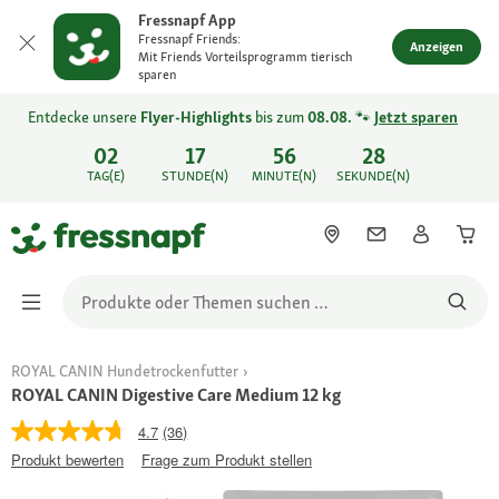
Fressnapf App
Fressnapf Friends:
Anzeigen
Mit Friends Vorteilsprogramm tierisch
sparen
Entdecke unsere
Flyer-Highlights
bis zum
08.08.
🐾
Jetzt sparen
02
17
56
28
TAG(E)
STUNDE(N)
MINUTE(N)
SEKUNDE(N)
ROYAL CANIN Hundetrockenfutter
ROYAL CANIN Digestive Care Medium 12 kg
4.7
(36)
Produkt bewerten
Frage zum Produkt stellen