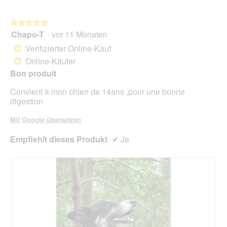
★★★★★
★★★★★
Chapo-T
·
vor 11 Monaten
5
von
Verifizierter Online-Kauf
*
5
Online-Käufer
*
Sternen.
Bon produit
Convient à mon chien de 14ans ,pour une bonne
digestion
Mit Google übersetzen
Empfiehlt dieses Produkt
✔
Ja