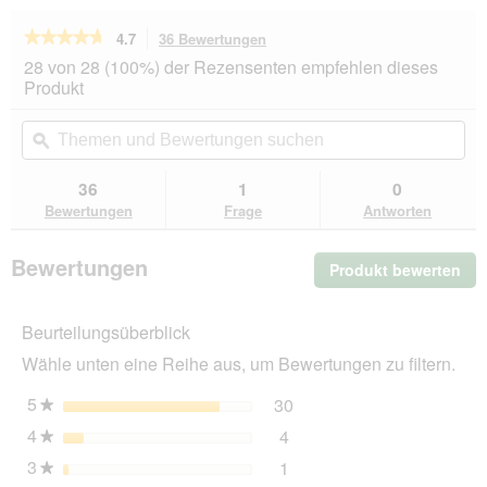
★★★★★
★★★★★
4.7
36 Bewertungen
Mit
dieser
4.7
28 von 28 (100%) der Rezensenten empfehlen dieses
von
Aktion
Produkt
5
navigierst
Sternen.
du
Themen
Th
Bewertungen
zu
und
ϙ
un
lesen
den
Bewertungen
Be
für
Bewertungen.
ROYAL
suchen
su
36
1
0
CANIN
Bewertungen
Frage
Antworten
Digestive
Care
Medium
Bewertungen
Produkt bewerten
.
12
kg
Mit
die
Beurteilungsüberblick
Akt
wir
Wähle unten eine Reihe aus, um Bewertungen zu filtern.
ein
mo
5
Sterne
30
30 Bewertungen mit 5 St
Auswählen, um nach Bewer
★
Dia
4
Sterne
4
geö
4 Bewertungen mit 4 Ster
Auswählen, um nach Bewer
★
3
Sterne
1
1 Bewertung mit 3 Sterne
Auswählen, um nach Bewer
★