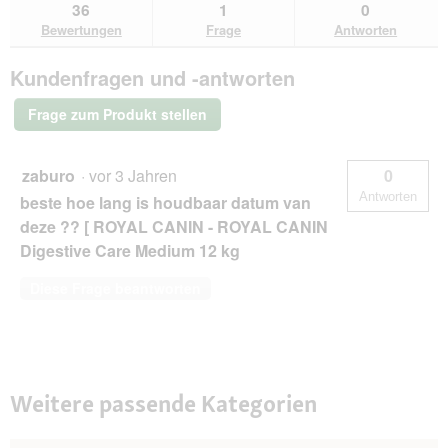
zu
Antworten
Ant
36
1
0
lesen
den
durchsuchen
du
für
Bewertungen
Frage
Antworten
Bewertungen.
ROYAL
CANIN
Kundenfragen und -antworten
Digestive
Care
Medium
Frage zum Produkt stellen
12
kg
zaburo
·
vor 3 Jahren
0
Antworten
beste hoe lang is houdbaar datum van
deze ?? [ ROYAL CANIN - ROYAL CANIN
Digestive Care Medium 12 kg
Diese Frage beantworten
Weitere passende Kategorien