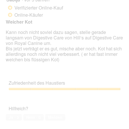
klick
von
wird
Verifizierter Online-Kauf
*
der
5
unte
Online-Käufer
*
Sternen.
aufg
Weicher Kot
Inhal
aktua
Kann noch nicht soviel dazu sagen, stelle gerade
langsam von Digestive Care von Hill‘s auf Digestive Care
von Royal Canine um.
Bis jetzt verträgt er es gut, mische aber noch. Kot hat sich
allerdings noch nicht viel verbessert. ( er hat fast immer
weichen bis flüssigen Kot)
Zufriedenheit des Haustiers
Zufriedenheit
des
Haustiers,
Hilfreich?
5
von
Ja ·
3
Nein ·
0
Melden
5