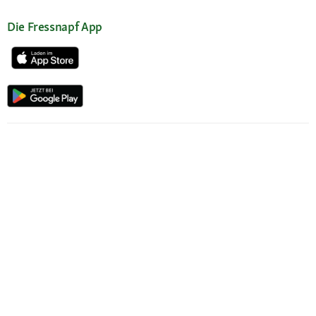
Die Fressnapf App
Unsere Services
Hilfe & Kontakt
Servicewelt
Fressnapf Magazin
Mein Konto
Passwort beantragen
Meine Bestellungen
Meine Wunschliste
Fressnapf Friends
Produkte wiederbestellen
Vertrag widerrufen