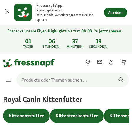
Fressnapf App
Fressnapf Friends:
Anzeigen
Mit Friends Vorteilsprogramm tierisch
sparen
Entdecke unsere
Flyer-Highlights
bis zum
08.08.
🐾
Jetzt sparen
01
06
37
19
TAG(E)
STUNDE(N)
MINUTE(N)
SEKUNDE(N)
Royal Canin Kittenfutter
Kittennassfutter
Kittentrockenfutter
Kittensna