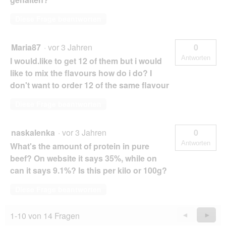
Diese Frage beantworten
Maria87
·
vor 3 Jahren
0
Antworten
I would.like to get 12 of them but i would
like to mix the flavours how do i do? I
don't want to order 12 of the same flavour
Diese Frage beantworten
naskalenka
·
vor 3 Jahren
0
Antworten
What's the amount of protein in pure
beef? On website it says 35%, while on
can it says 9.1%? Is this per kilo or 100g?
Diese Frage beantworten
1-10 von 14 Fragen
Zurück
◄
Weiter
►
Questions
Quest