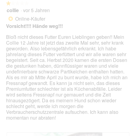
folg
★★★★★
★★★★★
Scha
collie
·
vor 5 Jahren
1
klick
von
wird
Online-Käufer
*
der
5
unte
Vorsicht!!!! Hände weg!!!
Sternen.
aufg
Inhal
Bloß nicht dieses Futter Euren Lieblingen geben!! Mein
aktua
Collie 12 Jahre ist jetzt das zweite Mal sehr, sehr krank
geworden. Also lebensgefährlich erkrankt. Ich habe
jahrelang dieses Futter verfüttert und wir alle waren sehr
begeistert. Seit ca. Herbst 2020 kamen die ersten Dosen
die gestunken haben, dünnflüssiger waren und viele
undefinierbare schwarze Partikelchen enthalten hatten.
Als es mir ab Mitte April zu bunt wurde, habe ich mich an
Fressnapf gewandt. Es kann ja nicht sein, das dieses
Premiumfutter schlechter ist als Küchenabfälle. Leider
wird seitens Fressnapf nur gemauert und die Zeit
hinausgezögert. Da es meinem Hund schon wieder
schlecht geht, werde ich morgen die
Verbraucherschutzzentrale aufsuchen. Ich kann also
momentan nur abraten!