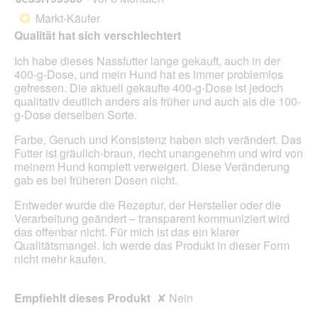
g
d
von
Markt-Käufer
*
f
e
5
Qualität hat sich verschlechtert
e
i
Sternen.
l
n
Ich habe dieses Nassfutter lange gekauft, auch in der
d
m
400-g-Dose, und mein Hund hat es immer problemlos
g
o
gefressen. Die aktuell gekaufte 400-g-Dose ist jedoch
e
d
qualitativ deutlich anders als früher und auch als die 100-
ö
a
g-Dose derselben Sorte.
f
l
f
e
Farbe, Geruch und Konsistenz haben sich verändert. Das
n
s
Futter ist gräulich-braun, riecht unangenehm und wird von
e
D
meinem Hund komplett verweigert. Diese Veränderung
t
i
gab es bei früheren Dosen nicht.
.
a
l
Entweder wurde die Rezeptur, der Hersteller oder die
o
Verarbeitung geändert – transparent kommuniziert wird
g
das offenbar nicht. Für mich ist das ein klarer
f
Qualitätsmangel. Ich werde das Produkt in dieser Form
e
nicht mehr kaufen.
l
d
g
Empfiehlt dieses Produkt
✘
Nein
e