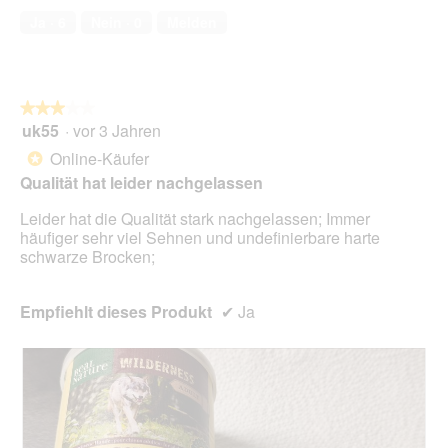
e
von
2
t
Ja ·
6
Nein ·
0
Melden
s
5
.
i
D
o
i
n
a
w
l
★★★★★
★★★★★
i
o
uk55
·
vor 3 Jahren
r
3
g
d
von
Online-Käufer
*
f
e
5
Qualität hat leider nachgelassen
e
i
Sternen.
l
n
Leider hat die Qualität stark nachgelassen; Immer
d
m
häufiger sehr viel Sehnen und undefinierbare harte
g
o
schwarze Brocken;
e
d
ö
a
f
l
Empfiehlt dieses Produkt
✔
Ja
f
e
n
s
e
D
t
i
.
a
l
o