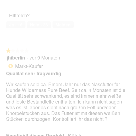
e
von
d
des
a
r
ö
5
a
Haustiers,
b
A
f
Hilfreich?
l
3
e
k
f
e
von
r
t
Ja ·
16
Nein ·
36
Melden
n
s
5
a
i
e
D
u
o
t
i
c
n
.
a
h
w
l
★★★★★
★★★★★
b
i
o
jhiberlin
·
vor 9 Monaten
e
r
1
g
i
d
von
Markt-Käufer
*
f
a
e
5
Qualität sehr fragwürdig
e
n
i
Sternen.
l
d
n
Wir kaufen seid ca. Einem Jahr nur das Nassfutter für
d
e
m
Hunde Wilderness Pure Beef. Seit ca. 4 Monaten ist die
g
r
o
Qualität sehr schwankend, es sind immer mehr weiße
e
e
d
und feste Bestandteile enthalten. Ich kann nicht sagen
ö
n
a
was es ist, aber es sieht nach großen Fett und/oder
f
L
l
Knorpelstücken aus. Das Futter ist mit diesen weißen
f
i
e
Stücken durchzogen. Kontrolliert ihr das nicht ?
n
e
s
e
f
D
t
e
i
Empfiehlt dieses Produkt
✘
Nein