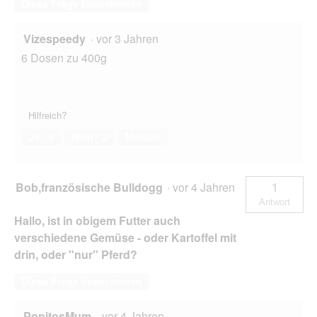
Diese Frage beantworten
e
ö
f
Vizespeedy
·
vor 3 Jahren
f
6 Dosen zu 400g
n
e
t
.
Hilfreich?
Ja ·
0
Nein ·
2
Melden
Bob,französische Bulldogg
·
vor 4 Jahren
1
Antwort
Hallo, ist in obigem Futter auch
verschiedene Gemüse - oder Kartoffel mit
drin, oder "nur" Pferd?
Diese Frage beantworten
PopitosMum
·
vor 4 Jahren