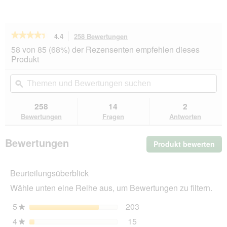
★★★★★
★★★★★
4.4
258 Bewertungen
Mit
dieser
4.4
58 von 85 (68%) der Rezensenten empfehlen dieses
von
Aktion
Produkt
5
navigierst
Sternen.
du
Themen
Th
Bewertungen
zu
und
ϙ
un
lesen
den
Bewertungen
Be
für
Bewertungen.
REAL
suchen
su
258
14
2
NATURE
Bewertungen
Fragen
Antworten
WILDERNESS
Adult
Deep
Bewertungen
Produkt bewerten
.
Forest,
Wildschwein
Mit
mit
die
Hirsch
Beurteilungsüberblick
Akt
12x400
wir
g
Wähle unten eine Reihe aus, um Bewertungen zu filtern.
ein
mo
5
Sterne
203
203 Bewertungen mit 5 
Auswählen, um nach Bewe
★
Dia
4
Sterne
15
geö
15 Bewertungen mit 4 St
Auswählen, um nach Bewer
★