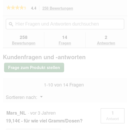
o
r
★★★★★
★★★★★
4.4
258 Bewertungen
Mit
g
d
dieser
4.4
f
e
von
Aktion
Hier
Hie
e
i
5
navigierst
Fragen
ϙ
Fra
l
n
Sternen.
du
und
un
d
m
Bewertungen
zu
Antworten
Ant
g
258
14
2
lesen
o
den
durchsuchen
du
e
für
Bewertungen
Fragen
Antworten
d
Bewertungen.
REAL
ö
a
NATURE
f
l
Kundenfragen und -antworten
WILDERNESS
f
e
Adult
n
s
Deep
Frage zum Produkt stellen
e
Forest,
D
Wildschwein
t
i
mit
.
a
1-10 von 14 Fragen
Hirsch
l
12x400
o
g
Menü
Sortieren nach:
g
▼
f
e
Mars_NL
·
vor 3 Jahren
1
l
Antwort
19,14€ - für wie viel Gramm/Dosen?
d
g