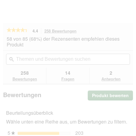
★★★★★
★★★★★
4.4
258 Bewertungen
Mit
dieser
4.4
58 von 85 (68%) der Rezensenten empfehlen dieses
von
Aktion
Produkt
5
navigierst
Sternen.
du
Themen
Th
Bewertungen
zu
und
ϙ
un
lesen
den
Bewertungen
Be
für
Bewertungen.
REAL
suchen
su
258
14
2
NATURE
Bewertungen
Fragen
Antworten
WILDERNESS
Adult
Dark
Bewertungen
Produkt bewerten
.
Fjord,
Lachs
Mit
mit
die
Rentier
Beurteilungsüberblick
Akt
und
wir
Ente
Wähle unten eine Reihe aus, um Bewertungen zu filtern.
ein
12x400
g
mo
5
Sterne
203
203 Bewertungen mit 5 
Auswählen, um nach Bewe
★
Dia