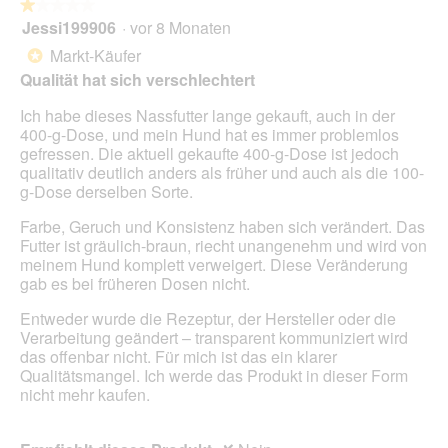
l
★★★★★
★★★★★
i
o
Jessi199906
·
vor 8 Monaten
r
1
g
d
von
Markt-Käufer
*
f
e
5
Qualität hat sich verschlechtert
e
i
Sternen.
l
n
Ich habe dieses Nassfutter lange gekauft, auch in der
d
m
400-g-Dose, und mein Hund hat es immer problemlos
g
o
gefressen. Die aktuell gekaufte 400-g-Dose ist jedoch
e
d
qualitativ deutlich anders als früher und auch als die 100-
ö
a
g-Dose derselben Sorte.
f
l
f
e
Farbe, Geruch und Konsistenz haben sich verändert. Das
n
s
Futter ist gräulich-braun, riecht unangenehm und wird von
e
D
meinem Hund komplett verweigert. Diese Veränderung
t
i
gab es bei früheren Dosen nicht.
.
a
l
Entweder wurde die Rezeptur, der Hersteller oder die
o
Verarbeitung geändert – transparent kommuniziert wird
g
das offenbar nicht. Für mich ist das ein klarer
f
Qualitätsmangel. Ich werde das Produkt in dieser Form
e
nicht mehr kaufen.
l
d
g