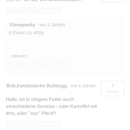
g
Diese Frage beantworten
e
ö
f
Vizespeedy
·
vor 3 Jahren
f
6 Dosen zu 400g
n
e
t
.
Hilfreich?
Ja ·
0
Nein ·
2
Melden
Bob,französische Bulldogg
·
vor 4 Jahren
1
Antwort
Hallo, ist in obigem Futter auch
verschiedene Gemüse - oder Kartoffel mit
drin, oder "nur" Pferd?
Diese Frage beantworten