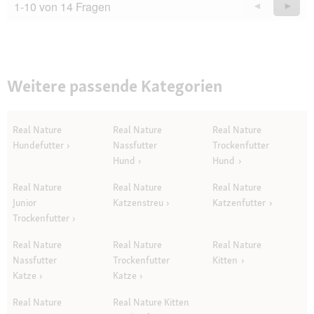
1-10 von 14 Fragen
Zurück
◄
Weiter
►
Questions
Quest
Weitere passende Kategorien
Real Nature
Real Nature
Real Nature
Hundefutter
Nassfutter
Trockenfutter
Hund
Hund
Real Nature
Real Nature
Real Nature
Junior
Katzenstreu
Katzenfutter
Trockenfutter
Real Nature
Real Nature
Real Nature
Nassfutter
Trockenfutter
Kitten
Katze
Katze
Real Nature
Real Nature Kitten