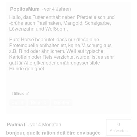
PopitosMum
·
vor 4 Jahren
Hallo, das Futter enthält neben Pferdefleisch und
-brühe auch Pastinaken, Mangold, Schafgarbe,
Löwenzahn und Weißdorn.
Pure Horse bedeutet, dass nur diese eine
Proteinquelle enthalten ist, keine Mischung aus
z.B. Rind oder ähnlichem. Weil auf typische
Kartoffeln oder Reis verzichtet wurde, ist es sehr
gut für Allergiker oder ernährungssensible
Hunde geeignet.
Hilfreich?
Ja ·
4
Nein ·
2
Melden
PadmaT
·
vor 4 Monaten
0
Antworten
bonjour, quelle ration doit être envisagée