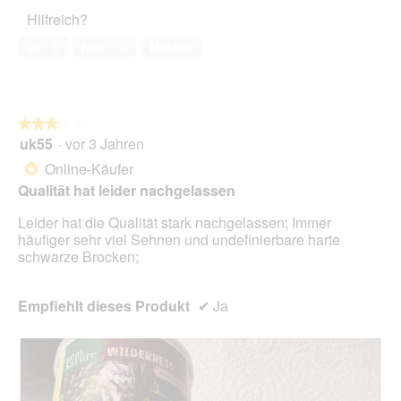
5
a
Haustiers,
t
A
Hilfreich?
l
1
o
k
e
von
2
t
Ja ·
6
Nein ·
0
Melden
s
5
.
i
D
o
i
n
a
w
l
★★★★★
★★★★★
i
o
uk55
·
vor 3 Jahren
r
3
g
d
von
Online-Käufer
*
f
e
5
Qualität hat leider nachgelassen
e
i
Sternen.
l
n
Leider hat die Qualität stark nachgelassen; Immer
d
m
häufiger sehr viel Sehnen und undefinierbare harte
g
o
schwarze Brocken;
e
d
ö
a
f
l
Empfiehlt dieses Produkt
✔
Ja
f
e
n
s
e
D
t
i
.
a
l