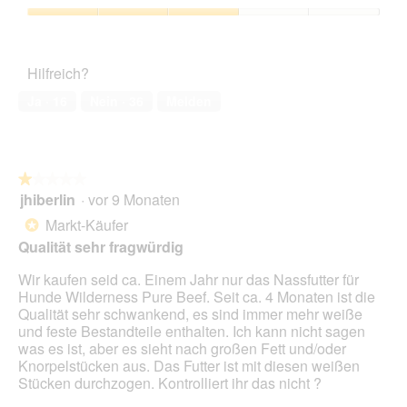
d
Verhältnis,
m
s
s
g
2
o
Zufriedenheit
t
e
e
von
d
des
a
r
ö
5
a
Haustiers,
b
A
f
Hilfreich?
l
3
e
k
f
e
von
r
t
Ja ·
16
Nein ·
36
Melden
n
s
5
a
i
e
D
u
o
t
i
c
n
.
a
h
w
l
★★★★★
★★★★★
b
i
o
jhiberlin
·
vor 9 Monaten
e
r
1
g
i
d
von
Markt-Käufer
*
f
a
e
5
Qualität sehr fragwürdig
e
n
i
Sternen.
l
d
n
Wir kaufen seid ca. Einem Jahr nur das Nassfutter für
d
e
m
Hunde Wilderness Pure Beef. Seit ca. 4 Monaten ist die
g
r
o
Qualität sehr schwankend, es sind immer mehr weiße
e
e
d
und feste Bestandteile enthalten. Ich kann nicht sagen
ö
n
a
was es ist, aber es sieht nach großen Fett und/oder
f
L
l
Knorpelstücken aus. Das Futter ist mit diesen weißen
f
i
e
Stücken durchzogen. Kontrolliert ihr das nicht ?
n
e
s
e
f
D