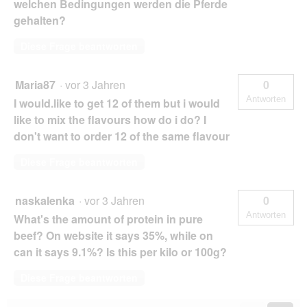
welchen Bedingungen werden die Pferde
gehalten?
Diese Frage beantworten
Maria87
·
vor 3 Jahren
0
Antworten
I would.like to get 12 of them but i would
like to mix the flavours how do i do? I
don't want to order 12 of the same flavour
Diese Frage beantworten
naskalenka
·
vor 3 Jahren
0
Antworten
What's the amount of protein in pure
beef? On website it says 35%, while on
can it says 9.1%? Is this per kilo or 100g?
Diese Frage beantworten