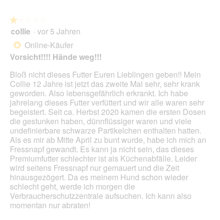
auf
die
folg
★★★★★
★★★★★
Scha
collie
·
vor 5 Jahren
1
klick
von
wird
Online-Käufer
*
der
5
unte
Vorsicht!!!! Hände weg!!!
Sternen.
aufg
Inhal
Bloß nicht dieses Futter Euren Lieblingen geben!! Mein
aktua
Collie 12 Jahre ist jetzt das zweite Mal sehr, sehr krank
geworden. Also lebensgefährlich erkrankt. Ich habe
jahrelang dieses Futter verfüttert und wir alle waren sehr
begeistert. Seit ca. Herbst 2020 kamen die ersten Dosen
die gestunken haben, dünnflüssiger waren und viele
undefinierbare schwarze Partikelchen enthalten hatten.
Als es mir ab Mitte April zu bunt wurde, habe ich mich an
Fressnapf gewandt. Es kann ja nicht sein, das dieses
Premiumfutter schlechter ist als Küchenabfälle. Leider
wird seitens Fressnapf nur gemauert und die Zeit
hinausgezögert. Da es meinem Hund schon wieder
schlecht geht, werde ich morgen die
Verbraucherschutzzentrale aufsuchen. Ich kann also
momentan nur abraten!