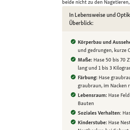
beide nicht zu den Nagetieren
In Lebensweise und Optik
Überblick:
Körperbau und Ausseh
und gedrungen, kurze O
Maße:
Hase 50 bis 70 Z
lang und 1 bis 3 Kilog
Färbung:
Hase graubrau
graubraun, im Nacken r
Lebensraum:
Hase Felde
Bauten
Soziales Verhalten
: Ha
Kinderstube:
Hase Nest