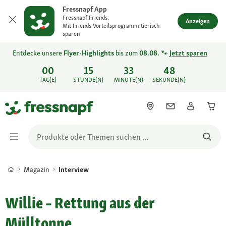
Fressnapf App
Fressnapf Friends:
Anzeigen
Mit Friends Vorteilsprogramm tierisch
sparen
Entdecke unsere
Flyer-Highlights
bis zum
08.08.
🐾
Jetzt sparen
00
15
33
48
TAG(E)
STUNDE(N)
MINUTE(N)
SEKUNDE(N)
Magazin
Interview
Willie – Rettung aus der
Mülltonne