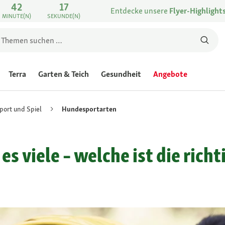
42
17
Entdecke unsere
Flyer-Highlight
MINUTE(N)
SEKUNDE(N)
Terra
Garten & Teich
Gesundheit
Angebote
ort und Spiel
Hundesportarten
s viele – welche ist die rich