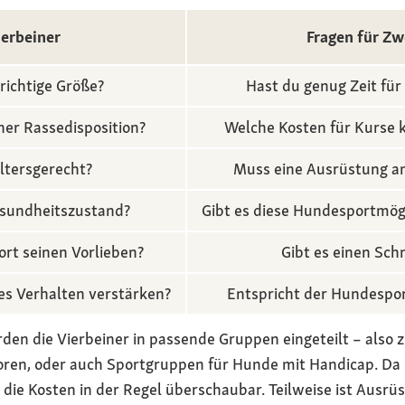
ierbeiner
Fragen für Zw
richtige Größe?
Hast du genug Zeit fü
iner Rassedisposition?
Welche Kosten für Kurse 
altersgerecht?
Muss eine Ausrüstung a
esundheitszustand?
Gibt es diese Hundesportmögl
rt seinen Vorlieben?
Gibt es einen Sc
es Verhalten verstärken?
Entspricht der Hundespor
en die Vierbeiner in passende Gruppen eingeteilt – also zu
ioren, oder auch Sportgruppen für Hunde mit Handicap. Da
d die Kosten in der Regel überschaubar. Teilweise ist Ausr