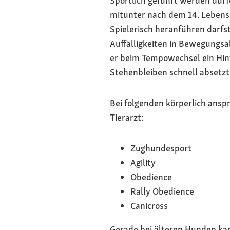
Sportlich geführt werden dür
mitunter nach dem 14. Lebens
Spielerisch heranführen darfs
Auffälligkeiten in Bewegungsab
er beim Tempowechsel ein Hint
Stehenbleiben schnell absetzt
Bei folgenden körperlich ansp
Tierarzt:
Zughundesport
Agility
Obedience
Rally Obedience
Canicross
Gerade bei älteren Hunden kan