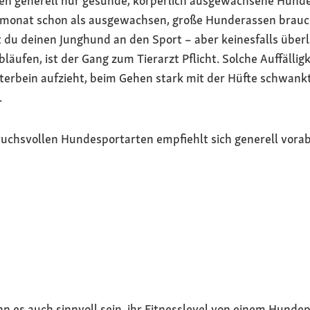
fen generell nur gesunde, körperlich ausgewachsene Hunde
monat schon als ausgewachsen, große Hunderassen brauche
t du deinen Junghund an den Sport – aber keinesfalls überl
läufen, ist der Gang zum Tierarzt Pflicht. Solche Auffällig
erbein aufzieht, beim Gehen stark mit der Hüfte schwank
.
ruchsvollen Hundesportarten empfiehlt sich generell vora
n es auch sinnvoll sein, ihr Fitnesslevel von einem Hunde