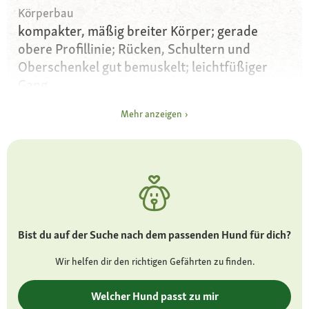
Körperbau
kompakter, mäßig breiter Körper; gerade
obere Profillinie; Rücken, Schultern und
Oberschenkel gut bemuskelt; leichtfüßiger
Gang
Augen
Mehr anzeigen
rundliche, mittelgroße Augen; Farbe dunkel
bei braunen Hunden auch heller
Ohren
hoch angesetzt und mittelgroß
Fell und Farbe
Bist du auf der Suche nach dem passenden Hund für dich?
seidiges, dichtes und gelocktes Fell; alle
Farben bis auf reines Weiß und eine
Wir helfen dir den richtigen Gefährten zu finden.
Scheckung des Fells
Welcher Hund passt zu mir
Besonderheiten