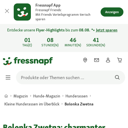
Fressnapf App
Fressnapf Friends:
Anzeigen
Mit Friends Vorteilsprogramm tierisch
sparen
Entdecke unsere
Flyer-Highlights
bis zum
08.08.
🐾
Jetzt sparen
01
08
46
41
TAG(E)
STUNDE(N)
MINUTE(N)
SEKUNDE(N)
Magazin
Hunde-Magazin
Hunderassen
Kleine Hunderassen im Überblick
Bolonka Zwetna
Bolonka Zwetna: charmanter