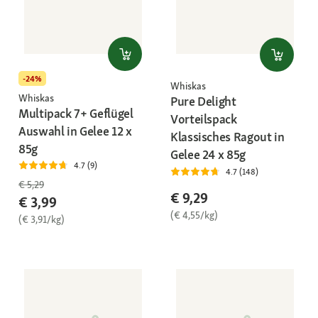
-24%
Whiskas
Whiskas
Pure Delight
Multipack 7+ Geflügel
Vorteilspack
Auswahl in Gelee 12 x
Klassisches Ragout in
85g
Gelee 24 x 85g
4.7 (9)
4.7 (148)
€ 5,29
€ 9,29
€ 3,99
(€ 4,55/kg)
(€ 3,91/kg)