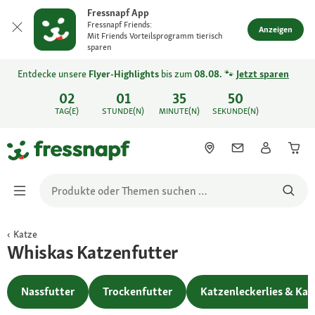
Fressnapf App
Fressnapf Friends:
Anzeigen
Mit Friends Vorteilsprogramm tierisch
sparen
Entdecke unsere
Flyer-Highlights
bis zum
08.08.
🐾
Jetzt sparen
02
01
35
50
TAG(E)
STUNDE(N)
MINUTE(N)
SEKUNDE(N)
Katze
Whiskas Katzenfutter
Nassfutter
Trockenfutter
Katzenleckerlies & Ka