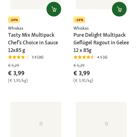
-24%
-24%
Whiskas
Whiskas
Tasty Mix Multipack
Pure Delight Multipack
Chef's Choice in Sauce
Geflügel Ragout in Gelee
12x85 g
12 x 85g
3.9 (18)
4.5 (6)
€ 5,29
€ 5,29
€ 3,99
€ 3,99
(€ 3,91/kg)
(€ 3,91/kg)