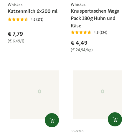
Whiskas
Whiskas
Knuspertaschen Mega
Katzenmilch 6x200 ml
Pack 180g Huhn und
4.6 (171)
Käse
€ 7,79
4.8 (134)
(€ 6,49/l)
€ 4,49
(€ 24,94/kg)
3 Sorten