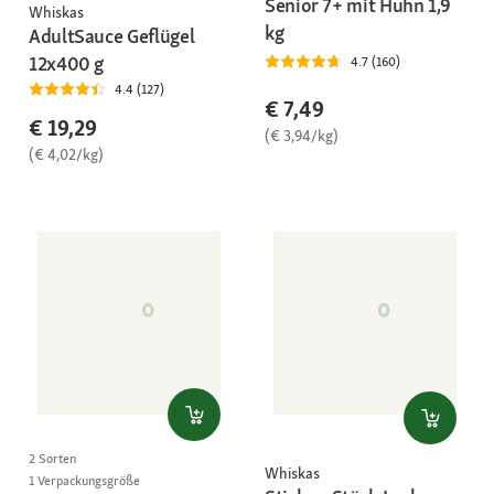
Senior 7+ mit Huhn 1,9
Whiskas
kg
AdultSauce Geflügel
12x400 g
4.7 (160)
4.4 (127)
€ 7,49
€ 19,29
(€ 3,94/kg)
(€ 4,02/kg)
2 Sorten
Whiskas
1 Verpackungsgröße