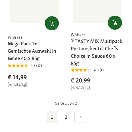
Whiskas
Whiskas
® TASTY MIX Multipack
Mega Pack 1+
Portionsbeutel Chef's
Gemischte Auswahl in
Choice in Sauce 60 x
Gelee 40 x 85g
85g
4.6 (17)
4.0 (4)
€ 14,99
€ 20,99
(€ 4,41/kg)
(€ 4,12/kg)
Seite 1 von 2
1
2