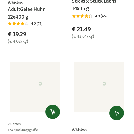
Sticks x Stück Lachs
Whiskas
14x36 g
AdultGelee Huhn
12x400 g
4.3 (66)
4.2 (71)
€ 21,49
€ 19,29
(€ 42,64/kg)
(€ 4,02/kg)
2 Sorten
Whiskas
1 Verpackungsgröße