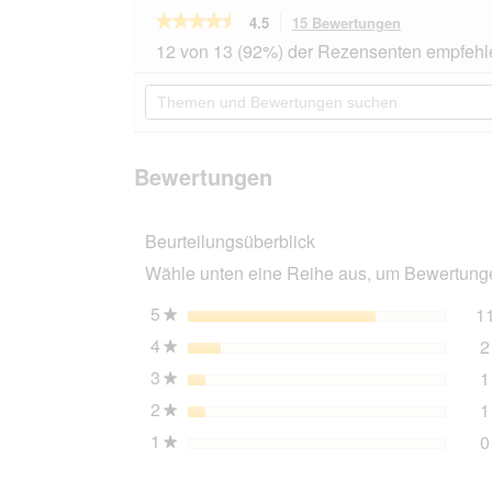
★★★★★
★★★★★
4.5
15 Bewertungen
Mit
dieser
4.5
12 von 13 (92%) der Rezensenten empfehl
von
Aktion
5
navigierst
Themen
Sternen.
du
und
Bewertungen
zu
Bewertungen
lesen
den
suchen
für
Bewertungen
Whiskas
Bewertungen
Multipack
7+
Gemischte
Beurteilungsüberblick
Auswahl
in
Wähle unten eine Reihe aus, um Bewertungen
Sauce
12
x
5
Sterne
1
★
85g
4
Sterne
2
★
3
Sterne
1
★
2
Sterne
1
★
1
Sterne
0
★