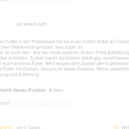
·
vor einem Jahr
★★★
★★★
ein Futter in der Preisklasse hat es einen hohen Anteil an Fleis
ischen Nebenerzeugnissen, was super ist.
en.
er ist auch hier - wie bei vielen anderen in dem Preis-&Werbu
cker enthalten. Zucker macht die Katzen abhängig, somit fressen
 noch anderes Futter. Wird wegen dem Zucker gerne gefressen
s Futter mit Zucker). Gesund ist etwas Anderes. Meine persönli
ung und Erfahrung.
iehlt dieses Produkt
✘
Nein
reich?
Ja ·
1
Nein ·
1
Melden
Veri
·
vor 3 Tagen
*
★★★
★★★