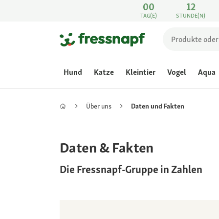
00
12
TAG(E)
STUNDE(N)
Hund
Katze
Kleintier
Vogel
Aqua
Über uns
Daten und Fakten
Daten & Fakten
Die Fressnapf-Gruppe in Zahlen