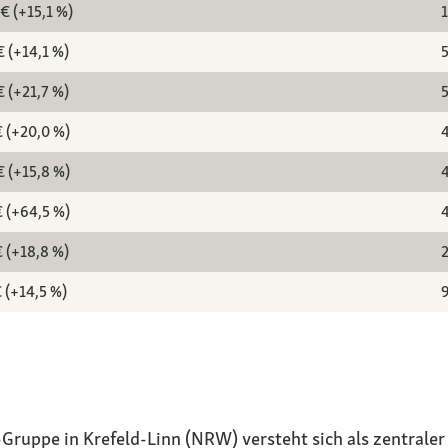
 € (+15,1 %)
1
€ (+14,1 %)
5
€ (+21,7 %)
5
€ (+20,0 %)
4
€ (+15,8 %)
4
€ (+64,5 %)
4
€ (+18,8 %)
2
€ (+14,5 %)
9
ruppe in Krefeld-Linn (NRW) versteht sich als zentraler