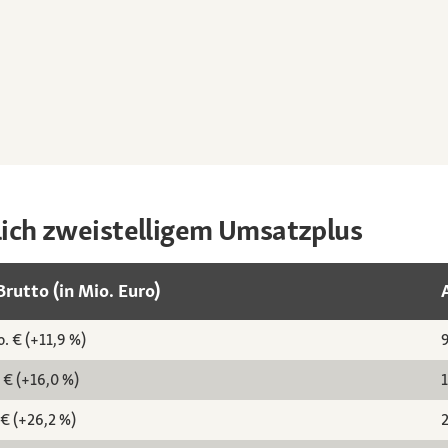
lich zweistelligem Umsatzplus
rutto (in Mio. Euro)
o. € (+11,9 %)
9
 € (+16,0 %)
1
 € (+26,2 %)
2