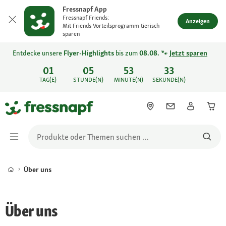
Fressnapf App
Fressnapf Friends:
Anzeigen
Mit Friends Vorteilsprogramm tierisch
sparen
Entdecke unsere
Flyer-Highlights
bis zum
08.08.
🐾
Jetzt sparen
01
05
53
33
TAG(E)
STUNDE(N)
MINUTE(N)
SEKUNDE(N)
Über uns
Über uns