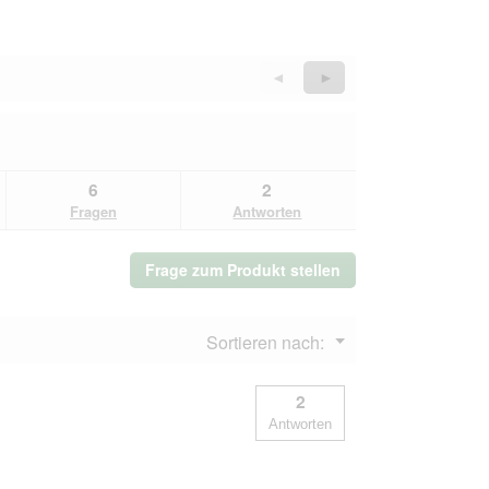
Zurück
◄
Weiter
►
Reviews
Reviews
6
2
Fragen
Antworten
Frage zum Produkt stellen
Menü
Sortieren nach:
▼
2
Antworten