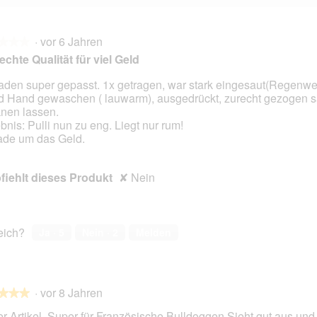
·
vor 6 Jahren
★★★
★★★
echte Qualität für viel Geld
aden super gepasst. 1x getragen, war stark eingesaut(Regenwet
 Hand gewaschen ( lauwarm), ausgedrückt, zurecht gezogen sa
en.
knen lassen.
bnis: Pulli nun zu eng. Liegt nur rum!
de um das Geld.
iehlt dieses Produkt
✘
Nein
reich?
Ja ·
5
Nein ·
2
Melden
·
vor 8 Jahren
★★★
★★★
r Artikel. Super für Französische Bulldoggen.Sieht gut aus und 