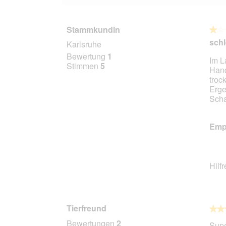
Stammkundin
★★
★★
1
schl
Karlsruhe
von
Bewertung
1
Im L
5
Stimmen
5
Hand
Stern
troc
Erge
Scha
Empf
Hilf
Tierfreund
★★
★★
5
Bewertungen
2
Supe