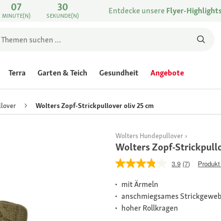
07
30
Entdecke unsere
Flyer-Highlight
MINUTE(N)
SEKUNDE(N)
Terra
Garten & Teich
Gesundheit
Angebote
lover
Wolters Zopf-Strickpullover oliv 25 cm
Wolters Hundepullover
Wolters Zopf-Strickpullo
3.9
(7)
Produkt
mit Ärmeln
anschmiegsames Strickgewe
hoher Rollkragen