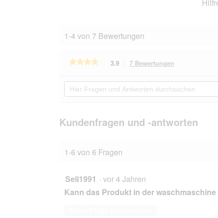
Hilf
1-4 von 7 Bewertungen
★★★★★
★★★★★
3.9
7 Bewertungen
Mit
dieser
3.9
von
Aktion
Hier
5
navigierst
Fragen
Sternen.
du
und
Bewertungen
zu
Antworten
lesen
den
durchsuchen
Kundenfragen und -antworten
für
Bewertungen.
Wolters
Zopf-
Strickpullover
1-6 von 6 Fragen
oliv
25
cm
Seli1991
·
vor 4 Jahren
Kann das Produkt in der waschmaschin
Diese Frage beantworten