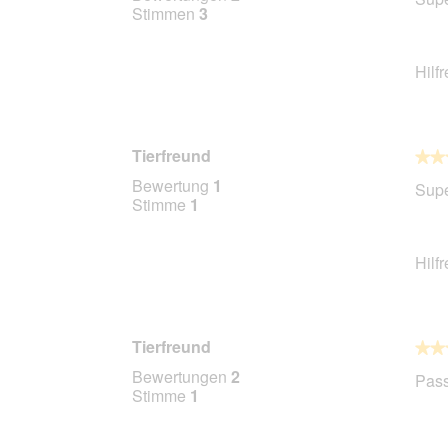
von
Stimmen
3
5
Stern
Hilf
Tierfreund
★★
★★
5
Bewertung
1
Supe
von
Stimme
1
5
Stern
Hilf
Tierfreund
★★
★★
5
Bewertungen
2
Pass
von
Stimme
1
5
Stern