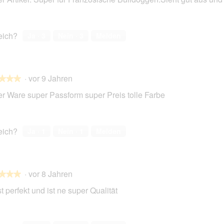
en.
reich?
Ja ·
3
Nein ·
3
Melden
·
vor 9 Jahren
★★★
★★★
r Ware super Passform super Preis tolle Farbe
en.
reich?
Ja ·
1
Nein ·
1
Melden
·
vor 8 Jahren
★★★
★★★
t perfekt und ist ne super Qualität
en.