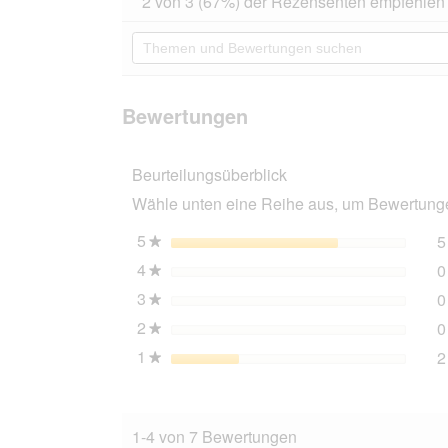
2 von 3 (67%) der Rezensenten empfehlen 
von
Aktion
5
navigierst
Themen
Sternen.
du
und
Bewertungen
zu
Bewertungen
lesen
den
suchen
für
Bewertungen.
Wolters
Bewertungen
Zopf-
Strickpullover
oliv
Beurteilungsüberblick
25
cm
Wähle unten eine Reihe aus, um Bewertungen
5
Sterne
5
★
4
Sterne
0
★
3
Sterne
0
★
2
Sterne
0
★
1
Sterne
2
★
1-4 von 7 Bewertungen