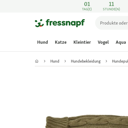
01
11
TAG(E)
STUNDE(N)
Hund
Katze
Kleintier
Vogel
Aqua
Hund
Hundebekleidung
Hundepul