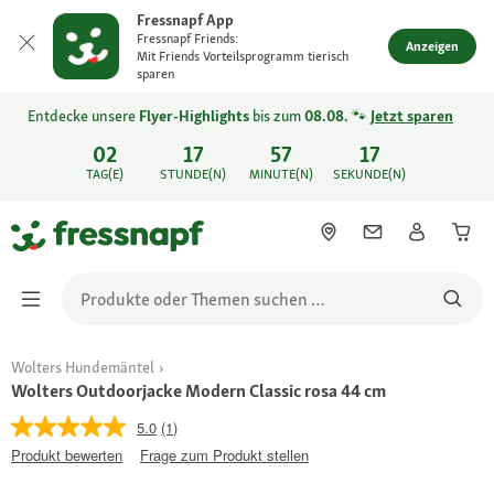
Fressnapf App
Fressnapf Friends:
Anzeigen
Mit Friends Vorteilsprogramm tierisch
sparen
Entdecke unsere
Flyer-Highlights
bis zum
08.08.
🐾
Jetzt sparen
02
17
57
17
TAG(E)
STUNDE(N)
MINUTE(N)
SEKUNDE(N)
Wolters Hundemäntel
Wolters Outdoorjacke Modern Classic rosa 44 cm
5.0
(1)
Produkt bewerten
Frage zum Produkt stellen