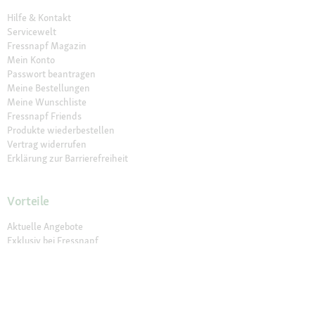
Hilfe & Kontakt
Servicewelt
Fressnapf Magazin
Mein Konto
Passwort beantragen
Meine Bestellungen
Meine Wunschliste
Fressnapf Friends
Produkte wiederbestellen
Vertrag widerrufen
Erklärung zur Barrierefreiheit
Vorteile
Aktuelle Angebote
Exklusiv bei Fressnapf
Vet Diäten
Newsletter
Lieferung in 1-3 Tagen
30 Tage Rückgaberecht
Sichere Zahlung (SSL)