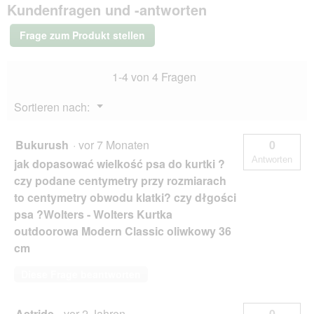
Kundenfragen und -antworten
Modern
Classic
rosa
Frage zum Produkt stellen
44
cm
1-4 von 4 Fragen
Menü
Sortieren nach:
▼
Bukurush
·
vor 7 Monaten
0
Antworten
jak dopasować wielkość psa do kurtki ?
czy podane centymetry przy rozmiarach
to centymetry obwodu klatki? czy dłgości
psa ?Wolters - Wolters Kurtka
outdoorowa Modern Classic oliwkowy 36
cm
Diese Frage beantworten
Astride
·
vor 2 Jahren
0