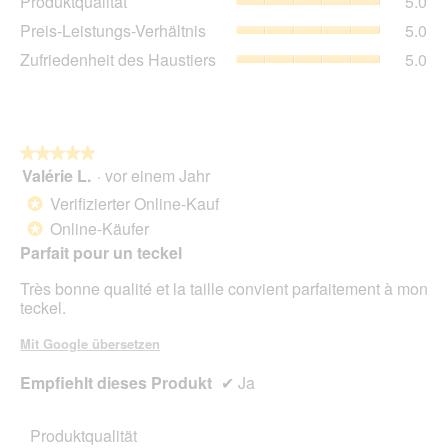
Produktqualität
5.0
Dur
5
Pre
Preis-Leistungs-Verhältnis
5.0
Bew
von
Lei
5
Zuf
Zufriedenheit des Haustiers
5.0
5.
Ver
von
des
Dur
5.
Hau
Bew
Dur
5
Bew
von
5
★★★★★
★★★★★
5.
von
Valérie L.
·
vor einem Jahr
5
5.
von
Verifizierter Online-Kauf
*
5
Online-Käufer
*
Sternen.
Parfait pour un teckel
Très bonne qualité et la taille convient parfaitement à mon
teckel.
Mit Google übersetzen
Empfiehlt dieses Produkt
✔
Ja
Produktqualität