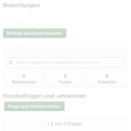
orange
Bewertungen
XXL
★★★★★
Kein
Produkt als Erster bewerten
Beurteilungswert
.
Mit
★★★★★
★★★★★
dieser
Kein
Aktion
Hier
Hie
Beurteilungswert
wird
Fragen
ϙ
Fra
für
ein
Wolters
und
un
modales
Active
Antworten
Ant
0
2
0
Dialogfeld
Pro
durchsuchen
du
Bewertungen
Fragen
Antworten
Comfort
geöffnet.
Hundegeschirr
orange
Kundenfragen und -antworten
XXL
Frage zum Produkt stellen
1-2 von 2 Fragen