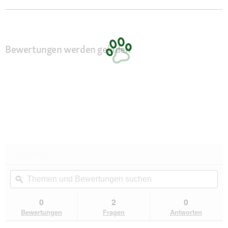
Bewertungen werden geladen
★★★★★
★★★★★
Kein
Themen
Th
Beurteilungswert
und
ϙ
un
für
Wolters
Bewertungen
Be
Active
suchen
su
0
2
0
Pro
Bewertungen
Fragen
Antworten
Comfort
Hundegeschirr