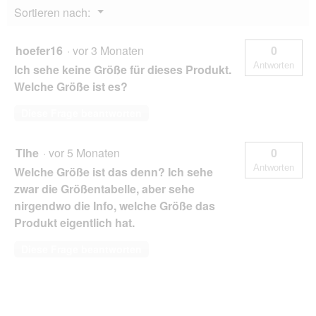
Menü
Sortieren nach:
▼
hoefer16
·
vor 3 Monaten
0
Antworten
Ich sehe keine Größe für dieses Produkt.
Welche Größe ist es?
Diese Frage beantworten
Tlhe
·
vor 5 Monaten
0
Antworten
Welche Größe ist das denn? Ich sehe
zwar die Größentabelle, aber sehe
nirgendwo die Info, welche Größe das
Produkt eigentlich hat.
Diese Frage beantworten