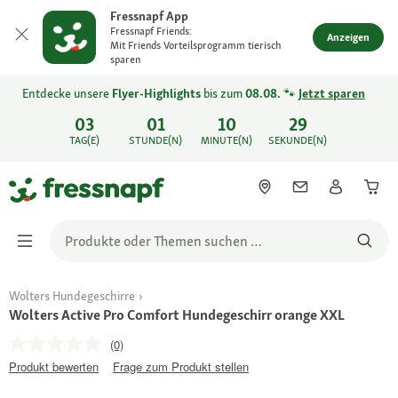
Fressnapf App
Fressnapf Friends:
Anzeigen
Mit Friends Vorteilsprogramm tierisch
sparen
Entdecke unsere
Flyer-Highlights
bis zum
08.08.
🐾
Jetzt sparen
03
01
10
29
TAG(E)
STUNDE(N)
MINUTE(N)
SEKUNDE(N)
Wolters Hundegeschirre
Wolters Active Pro Comfort Hundegeschirr orange XXL
(0)
Produkt bewerten
Frage zum Produkt stellen