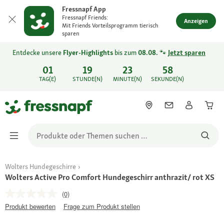
Fressnapf App
Fressnapf Friends:
Anzeigen
Mit Friends Vorteilsprogramm tierisch
sparen
Entdecke unsere
Flyer-Highlights
bis zum
08.08.
🐾
Jetzt sparen
01
19
23
58
TAG(E)
STUNDE(N)
MINUTE(N)
SEKUNDE(N)
Wolters Hundegeschirre
Wolters Active Pro Comfort Hundegeschirr anthrazit/ rot XS
(0)
Produkt bewerten
Frage zum Produkt stellen