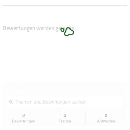
Bewertungen werden geladen
★★★★★
★★★★★
Kein
Themen
Th
Beurteilungswert
und
ϙ
un
für
Wolters
Bewertungen
Be
Active
suchen
su
0
2
0
Pro
Bewertungen
Fragen
Antworten
Comfort
Hundegeschirr