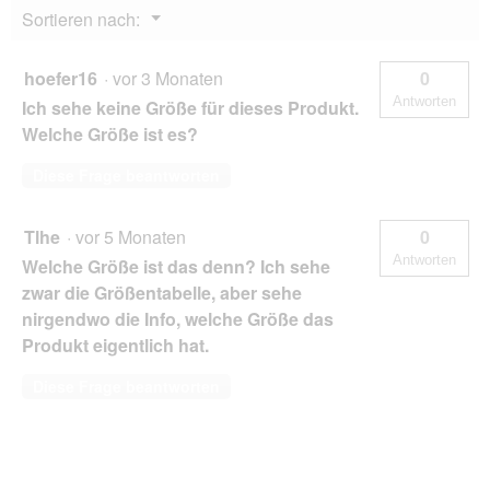
Menü
Sortieren nach:
▼
hoefer16
·
vor 3 Monaten
0
Antworten
Ich sehe keine Größe für dieses Produkt.
Welche Größe ist es?
Diese Frage beantworten
Tlhe
·
vor 5 Monaten
0
Antworten
Welche Größe ist das denn? Ich sehe
zwar die Größentabelle, aber sehe
nirgendwo die Info, welche Größe das
Produkt eigentlich hat.
Diese Frage beantworten