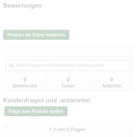
anthrazit/
Bewertungen
rot
XS
★★★★★
Kein
Produkt als Erster bewerten
Beurteilungswert
.
Mit
★★★★★
★★★★★
dieser
Kein
Aktion
Hier
Hie
Beurteilungswert
wird
Fragen
ϙ
Fra
für
ein
Wolters
und
un
modales
Active
Antworten
Ant
0
2
0
Dialogfeld
Pro
durchsuchen
du
Bewertungen
Fragen
Antworten
Comfort
geöffnet.
Hundegeschirr
anthrazit/
Kundenfragen und -antworten
rot
XS
Frage zum Produkt stellen
1-2 von 2 Fragen