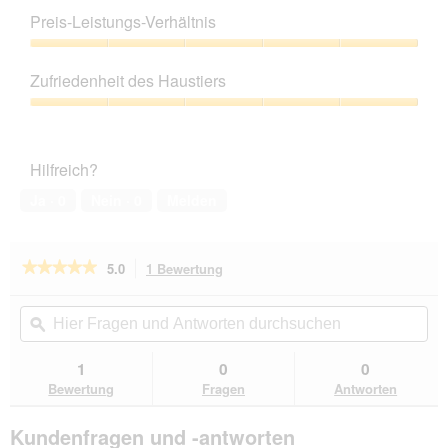
5
Preis-Leistungs-Verhältnis
von
5
Preis-
Leistungs-
Zufriedenheit des Haustiers
Verhältnis,
5
Zufriedenheit
von
des
5
Haustiers,
Hilfreich?
5
von
Ja ·
0
Nein ·
0
Melden
5
★★★★★
★★★★★
5.0
1 Bewertung
Mit
dieser
5
von
Aktion
Hier
Hie
5
navigierst
Fragen
ϙ
Fra
Sternen.
du
und
un
Bewertungen
zu
Antworten
Ant
1
0
0
lesen
den
durchsuchen
du
für
Bewertung
Fragen
Antworten
Bewertungen.
THE
DOG
Kundenfragen und -antworten
IDEA
Hundemantel