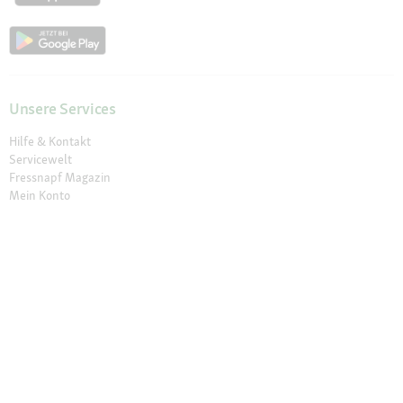
Unsere Services
Hilfe & Kontakt
Servicewelt
Fressnapf Magazin
Mein Konto
Passwort beantragen
Meine Bestellungen
Meine Wunschliste
Fressnapf Friends
Produkte wiederbestellen
Vertrag widerrufen
Erklärung zur Barrierefreiheit
Vorteile