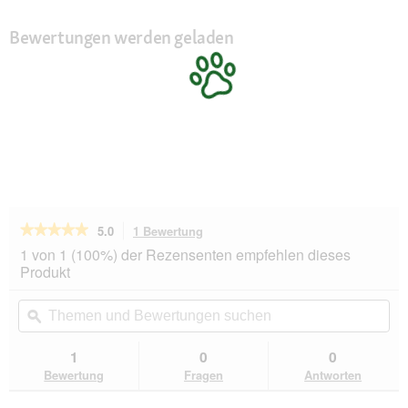
Bewertungen werden geladen
★★★★★
★★★★★
5.0
1 Bewertung
Mit
dieser
5
1 von 1 (100%) der Rezensenten empfehlen dieses
von
Aktion
Produkt
5
navigierst
Sternen.
du
Themen
Th
Bewertungen
zu
und
ϙ
un
lesen
den
Bewertungen
Be
für
Bewertungen.
THE
suchen
su
1
0
0
DOG
Bewertung
Fragen
Antworten
IDEA
Hundemantel
Winter