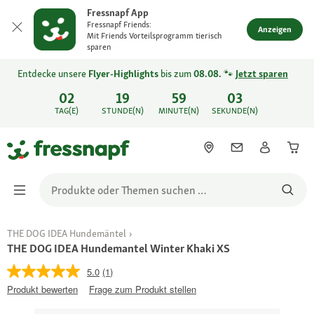
Fressnapf App
Fressnapf Friends:
Anzeigen
Mit Friends Vorteilsprogramm tierisch
sparen
Entdecke unsere
Flyer-Highlights
bis zum
08.08.
🐾
Jetzt sparen
02
19
59
03
TAG(E)
STUNDE(N)
MINUTE(N)
SEKUNDE(N)
THE DOG IDEA Hundemäntel
THE DOG IDEA Hundemantel Winter Khaki XS
5.0
(1)
Produkt bewerten
Frage zum Produkt stellen