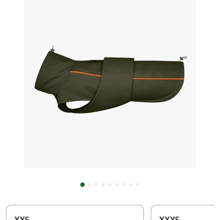
XXS
XXXS