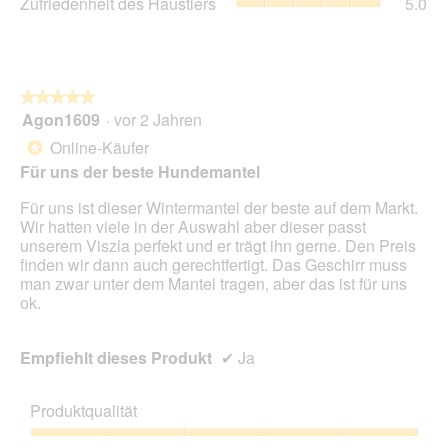
Zufriedenheit des Haustiers
5.0
Ver
von
des
Dur
5.
Hau
Bew
Dur
5
Bew
von
5
★★★★★
★★★★★
5.
von
Agon1609
·
vor 2 Jahren
5
5.
von
Online-Käufer
*
5
Für uns der beste Hundemantel
Sternen.
Für uns ist dieser Wintermantel der beste auf dem Markt.
Wir hatten viele in der Auswahl aber dieser passt
unserem Viszla perfekt und er trägt ihn gerne. Den Preis
finden wir dann auch gerechtfertigt. Das Geschirr muss
man zwar unter dem Mantel tragen, aber das ist für uns
ok.
Empfiehlt dieses Produkt
✔
Ja
Produktqualität
Produktqualität,