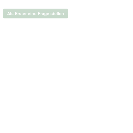
Winter
Khaki
Als Erster eine Frage stellen
XS