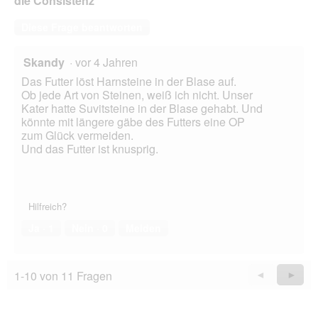
die Consistenz
Diese Frage beantworten
Skandy
·
vor 4 Jahren
Das Futter löst Harnsteine in der Blase auf.
Ob jede Art von Steinen, weiß ich nicht. Unser
Kater hatte Suvitsteine in der Blase gehabt. Und
könnte mit längere gäbe des Futters eine OP
zum Glück vermeiden.
Und das Futter ist knusprig.
Hilfreich?
Ja ·
1
Nein ·
0
Melden
1-10 von 11 Fragen
Zurück
◄
Weiter
►
Questions
Quest