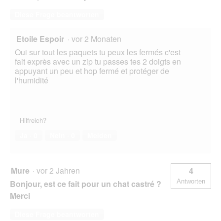
Diese Frage beantworten
Etoile Espoir
·
vor 2 Monaten
Oui sur tout les paquets tu peux les fermés c'est
fait exprès avec un zip tu passes tes 2 doigts en
appuyant un peu et hop fermé et protéger de
l'humidité
Hilfreich?
Ja ·
0
Nein ·
0
Melden
Mure
·
vor 2 Jahren
4
Antworten
Bonjour, est ce fait pour un chat castré ?
Merci
Diese Frage beantworten