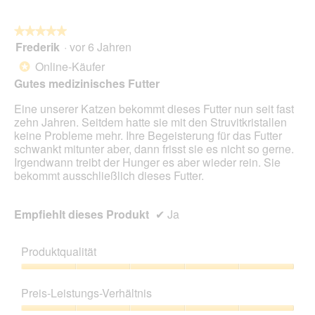
i
n
a
w
l
★★★★★
★★★★★
i
o
Frederik
·
vor 6 Jahren
r
5
g
d
von
Online-Käufer
*
f
e
5
Gutes medizinisches Futter
e
i
Sternen.
l
n
Eine unserer Katzen bekommt dieses Futter nun seit fast
d
m
zehn Jahren. Seitdem hatte sie mit den Struvitkristallen
g
o
keine Probleme mehr. Ihre Begeisterung für das Futter
e
d
schwankt mitunter aber, dann frisst sie es nicht so gerne.
ö
a
Irgendwann treibt der Hunger es aber wieder rein. Sie
f
l
bekommt ausschließlich dieses Futter.
f
e
n
s
e
D
Empfiehlt dieses Produkt
✔
Ja
t
i
.
a
l
Produktqualität
o
g
Produktqualität,
f
5
Preis-Leistungs-Verhältnis
e
von
l