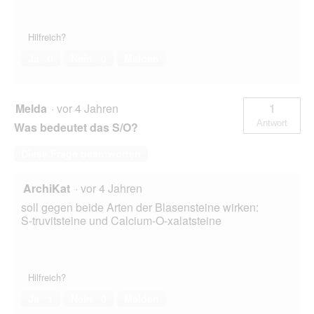
Hilfreich?
Ja ·
0
Nein ·
0
Melden
Melda
·
vor 4 Jahren
1
Antwort
Was bedeutet das S/O?
Diese Frage beantworten
ArchiKat
·
vor 4 Jahren
soll gegen beide Arten der Blasensteine wirken:
S-truvitsteine und Calcium-O-xalatsteine
Hilfreich?
Ja ·
1
Nein ·
0
Melden