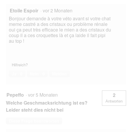
Etoile Espoir
·
vor 2 Monaten
Bonjour demande à votre véto avant si votre chat
meme castré a des cristaux ou problème rénale
oui ça peut très efficace le mien a des cristaux du
coup il a ces croquettes là et ça laide il fait pipi
au top !
Hilfreich?
Ja ·
0
Nein ·
0
Melden
Pepeffo
·
vor 5 Monaten
2
Antworten
Welche Geschmacksrichtung ist es?
Leider steht dies nicht bei
Diese Frage beantworten