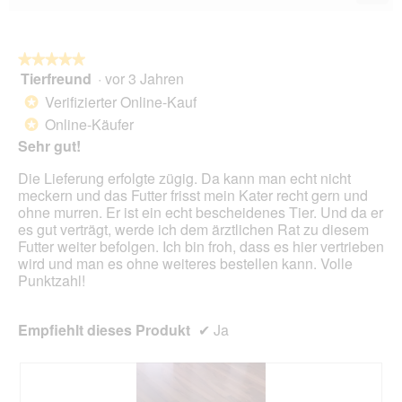
Wen
du
auf
die
folg
★★★★★
★★★★★
Scha
Tierfreund
·
vor 3 Jahren
5
klick
von
wird
Verifizierter Online-Kauf
*
der
5
unte
Online-Käufer
*
Sternen.
aufg
Sehr gut!
Inhal
aktua
Die Lieferung erfolgte zügig. Da kann man echt nicht
meckern und das Futter frisst mein Kater recht gern und
ohne murren. Er ist ein echt bescheidenes Tier. Und da er
es gut verträgt, werde ich dem ärztlichen Rat zu diesem
Futter weiter befolgen. Ich bin froh, dass es hier vertrieben
wird und man es ohne weiteres bestellen kann. Volle
Punktzahl!
Empfiehlt dieses Produkt
✔
Ja