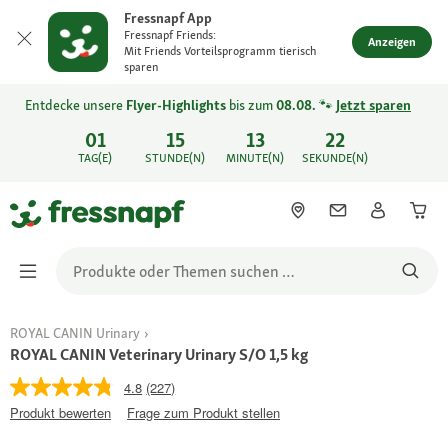
Fressnapf App
Fressnapf Friends:
Anzeigen
Mit Friends Vorteilsprogramm tierisch
sparen
Entdecke unsere
Flyer-Highlights
bis zum
08.08.
🐾
Jetzt sparen
01
15
13
22
TAG(E)
STUNDE(N)
MINUTE(N)
SEKUNDE(N)
ROYAL CANIN Urinary
ROYAL CANIN Veterinary Urinary S/O 1,5 kg
4.8
(227)
Produkt bewerten
Frage zum Produkt stellen