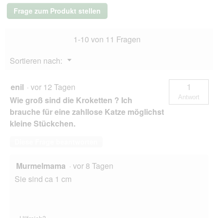
S/O
Frage zum Produkt stellen
1,5
kg
1-10 von 11 Fragen
Menü
Sortieren nach:
▼
enil
·
vor 12 Tagen
1
Antwort
Wie groß sind die Kroketten ? Ich
brauche für eine zahllose Katze möglichst
kleine Stückchen.
Diese Frage beantworten
Murmelmama
·
vor 8 Tagen
Sie sind ca 1 cm