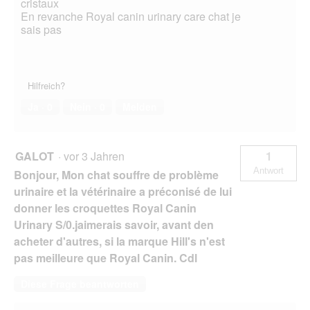
cristaux
En revanche Royal canin urinary care chat je
sais pas
Hilfreich?
Ja ·
0
Nein ·
0
Melden
GALOT
·
vor 3 Jahren
1
Antwort
Bonjour, Mon chat souffre de problème
urinaire et la vétérinaire a préconisé de lui
donner les croquettes Royal Canin
Urinary S/0.jaimerais savoir, avant den
acheter d'autres, si la marque Hill's n'est
pas meilleure que Royal Canin. Cdl
Diese Frage beantworten