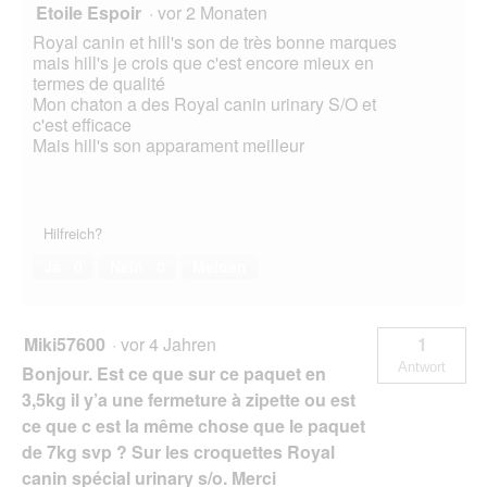
Etoile Espoir
·
vor 2 Monaten
Royal canin et hill's son de très bonne marques
mais hill's je crois que c'est encore mieux en
termes de qualité
Mon chaton a des Royal canin urinary S/O et
c'est efficace
Mais hill's son apparament meilleur
Hilfreich?
Ja ·
0
Nein ·
0
Melden
Miki57600
·
vor 4 Jahren
1
Antwort
Bonjour. Est ce que sur ce paquet en
3,5kg il y’a une fermeture à zipette ou est
ce que c est la même chose que le paquet
de 7kg svp ? Sur les croquettes Royal
canin spécial urinary s/o. Merci