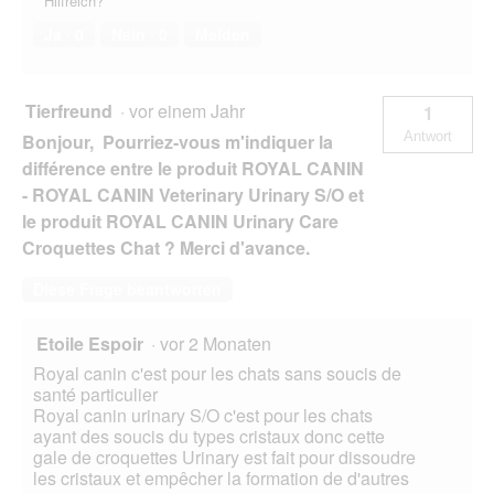
Hilfreich?
Ja ·
0
Nein ·
0
Melden
Tierfreund
·
vor einem Jahr
1
Antwort
Bonjour, Pourriez-vous m'indiquer la
différence entre le produit ROYAL CANIN
- ROYAL CANIN Veterinary Urinary S/O et
le produit ROYAL CANIN Urinary Care
Croquettes Chat ? Merci d'avance.
Diese Frage beantworten
Etoile Espoir
·
vor 2 Monaten
Royal canin c'est pour les chats sans soucis de
santé particulier
Royal canin urinary S/O c'est pour les chats
ayant des soucis du types cristaux donc cette
gale de croquettes Urinary est fait pour dissoudre
les cristaux et empêcher la formation de d'autres