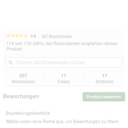
★★★★★
★★★★★
4.8
227 Bewertungen
Mit
dieser
4.8
174 von 176 (99%) der Rezensenten empfehlen dieses
von
Aktion
Produkt
5
navigierst
Sternen.
du
Themen
Th
Bewertungen
zu
und
ϙ
un
lesen
den
Bewertungen
Be
für
Bewertungen.
ROYAL
suchen
su
227
11
17
CANIN
Bewertungen
Fragen
Antworten
Veterinary
Urinary
S/O
Bewertungen
Produkt bewerten
.
1,5
kg
Mit
die
Beurteilungsüberblick
Akt
wir
Wähle unten eine Reihe aus, um Bewertungen zu filtern.
ein