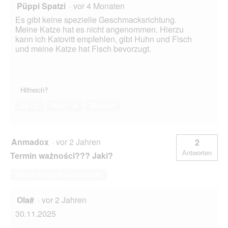
Püppi Spatzi
·
vor 4 Monaten
Es gibt keine spezielle Geschmacksrichtung.
Meine Katze hat es nicht angenommen. Hierzu
kann ich Katovitt empfehlen, gibt Huhn und Fisch
und meine Katze hat Fisch bevorzugt.
Hilfreich?
Ja ·
0
Nein ·
0
Melden
Anmadox
·
vor 2 Jahren
2
Antworten
Termin ważności??? Jaki?
Diese Frage beantworten
Ola#
·
vor 2 Jahren
30.11.2025