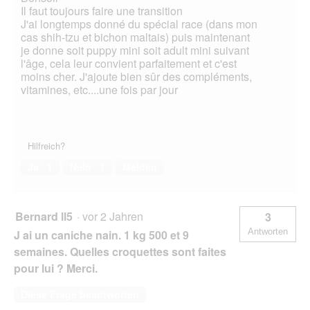
Il faut toujours faire une transition
J'ai longtemps donné du spécial race (dans mon
cas shih-tzu et bichon maltais) puis maintenant
je donne soit puppy mini soit adult mini suivant
l'âge, cela leur convient parfaitement et c'est
moins cher. J'ajoute bien sûr des compléments,
vitamines, etc....une fois par jour
Hilfreich?
Ja ·
1
Nein ·
1
Melden
Bernard ll5
·
vor 2 Jahren
3
Antworten
J ai un caniche nain. 1 kg 500 et 9
semaines. Quelles croquettes sont faites
pour lui ? Merci.
Diese Frage beantworten