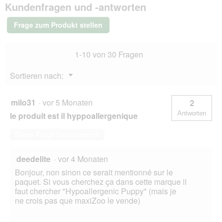
g
o
Kundenfragen und -antworten
Mini
e
d
Puppy
ö
4
a
Frage zum Produkt stellen
kg
f
l
f
e
n
s
1-10 von 30 Fragen
e
D
t
i
Menü
Sortieren nach:
.
▼
a
l
o
milo31
·
vor 5 Monaten
2
g
Antworten
le produit est il hyppoallergenique
f
e
Diese Frage beantworten
l
d
g
deedelite
·
vor 4 Monaten
e
Bonjour, non sinon ce serait mentionné sur le
ö
paquet. Si vous cherchez ça dans cette marque il
f
faut chercher "Hypoallergenic Puppy" (mais je
f
ne crois pas que maxiZoo le vende)
n
e
t