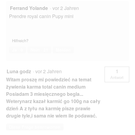
Ferrand Yolande
·
vor 2 Jahren
Prendre royal canin Pupy mini
Hilfreich?
Ja ·
0
Nein ·
21
Melden
Luna godz
·
vor 2 Jahren
1
Antwort
Witam proszę mi powiedzieć na temat
żywienia karma total canin medium
Posiadam 3 miesięcznego begla...
Weterynarz kazał karmić go 100g na cały
dzień A z tyłu na karmię pisze prawie
drugie tyle,i sama nie wiem ile podawać.
Diese Frage beantworten