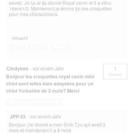
sevré). Je lui ai tjs donné Royal canin et il a vécu
16ans1/2. Maintenant je donne tjs ces croquettes
pour mes chiots/chiens.
Hilfreich?
Ja ·
1
Nein ·
0
Melden
Cindyben
·
vor einem Jahr
1
Antwort
Bonjour les croquettes royal canin mini
chiot sont telles bien adaptées pour un
chiot Yorkshire de 3 mois? Merci
Diese Frage beantworten
JPP 53
·
vor einem Jahr
Bonjour, j'ai donné a mon Shih Tzu qui avait 3
mois et maintenant il a 8 mois