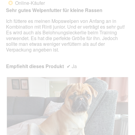
s
.
i
Online-Käufer
*
e
D
5
o
Sehr gutes Welpenfutter für kleine Rassen
t
i
Sternen.
n
.
a
w
Ich füttere es meinen Mopswelpen von Anfang an in
l
i
Kombination mit Rinti junior. Und er verträgt es sehr gut!
o
r
Es wird auch als Belohnungsleckerlie beim Training
g
d
verwendet. Es hat die perfekte Größe für ihn. Jedoch
f
e
sollte man etwas weniger verfüttern als auf der
e
i
Verpackung angeben ist.
l
n
d
m
g
o
Empfiehlt dieses Produkt
✔
Ja
e
d
ö
a
f
l
f
e
n
s
e
D
t
i
.
a
l
o
g
f