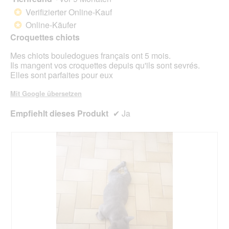
klick
von
wird
Verifizierter Online-Kauf
*
der
5
unte
Online-Käufer
*
Sternen.
aufg
Croquettes chiots
Inhal
aktua
Mes chiots bouledogues français ont 5 mois.
Ils mangent vos croquettes depuis qu'ils sont sevrés.
Elles sont parfaites pour eux
Mit Google übersetzen
Empfiehlt dieses Produkt
✔
Ja