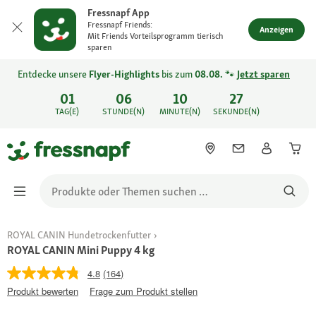
Fressnapf App
Fressnapf Friends:
Anzeigen
Mit Friends Vorteilsprogramm tierisch
sparen
Entdecke unsere
Flyer-Highlights
bis zum
08.08.
🐾
Jetzt sparen
01
06
10
27
TAG(E)
STUNDE(N)
MINUTE(N)
SEKUNDE(N)
ROYAL CANIN Hundetrockenfutter
ROYAL CANIN Mini Puppy 4 kg
4.8
(164)
Produkt bewerten
Frage zum Produkt stellen