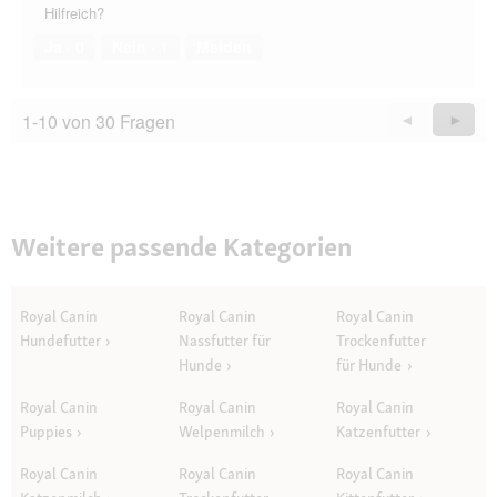
Hilfreich?
Ja ·
0
Nein ·
1
Melden
1-10 von 30 Fragen
Zurück
◄
Weiter
►
Questions
Quest
Weitere passende Kategorien
Royal Canin
Royal Canin
Royal Canin
Hundefutter
Nassfutter für
Trockenfutter
Hunde
für Hunde
Royal Canin
Royal Canin
Royal Canin
Puppies
Welpenmilch
Katzenfutter
Royal Canin
Royal Canin
Royal Canin