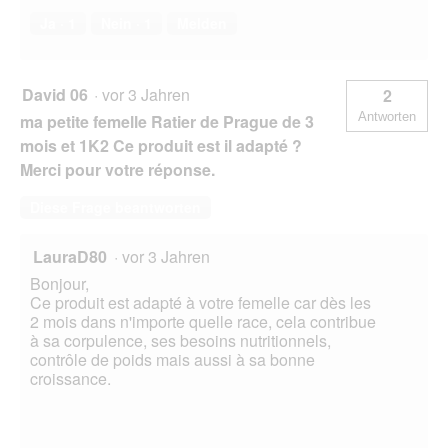
Ja ·
1
Nein ·
1
Melden
David 06
·
vor 3 Jahren
2
Antworten
ma petite femelle Ratier de Prague de 3
mois et 1K2 Ce produit est il adapté ?
Merci pour votre réponse.
Diese Frage beantworten
LauraD80
·
vor 3 Jahren
Bonjour,
Ce produit est adapté à votre femelle car dès les
2 mois dans n'importe quelle race, cela contribue
à sa corpulence, ses besoins nutritionnels,
contrôle de poids mais aussi à sa bonne
croissance.