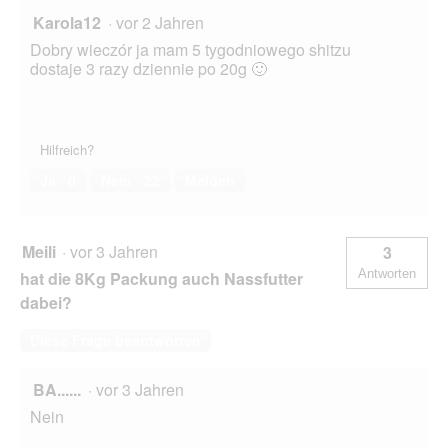
Karola12
·
vor 2 Jahren
Dobry wieczór ja mam 5 tygodniowego shitzu
dostaje 3 razy dziennie po 20g 🙂
Hilfreich?
Ja ·
0
Nein ·
22
Melden
Meili
·
vor 3 Jahren
3
Antworten
hat die 8Kg Packung auch Nassfutter
dabei?
Diese Frage beantworten
BA......
·
vor 3 Jahren
Nein