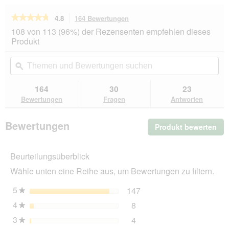
★★★★★
★★★★★
4.8
164 Bewertungen
Mit
dieser
4.8
108 von 113 (96%) der Rezensenten empfehlen dieses
von
Aktion
Produkt
5
navigierst
Sternen.
du
Themen
Th
Bewertungen
zu
und
ϙ
un
lesen
den
Bewertungen
Be
für
Bewertungen.
ROYAL
suchen
su
164
30
23
CANIN
Bewertungen
Fragen
Antworten
Mini
Puppy
4
Bewertungen
Produkt bewerten
.
kg
Mit
die
Beurteilungsüberblick
Akt
wir
Wähle unten eine Reihe aus, um Bewertungen zu filtern.
ein
mo
5
Sterne
147
147 Bewertungen mit 5 
Auswählen, um nach Bewe
★
Dia
4
Sterne
8
geö
8 Bewertungen mit 4 Ster
Auswählen, um nach Bewer
★
3
Sterne
4
4 Bewertungen mit 3 Ster
Auswählen, um nach Bewer
★