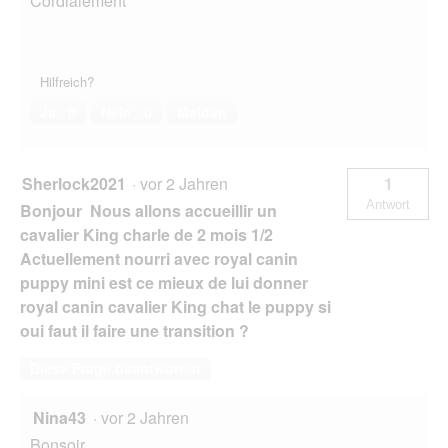
Cordialement
Hilfreich?
Ja ·
0
Nein ·
0
Melden
Sherlock2021
·
vor 2 Jahren
1
Antwort
Bonjour Nous allons accueillir un
cavalier King charle de 2 mois 1/2
Actuellement nourri avec royal canin
puppy mini est ce mieux de lui donner
royal canin cavalier King chat le puppy si
oui faut il faire une transition ?
Diese Frage beantworten
Nina43
·
vor 2 Jahren
Bonsoir