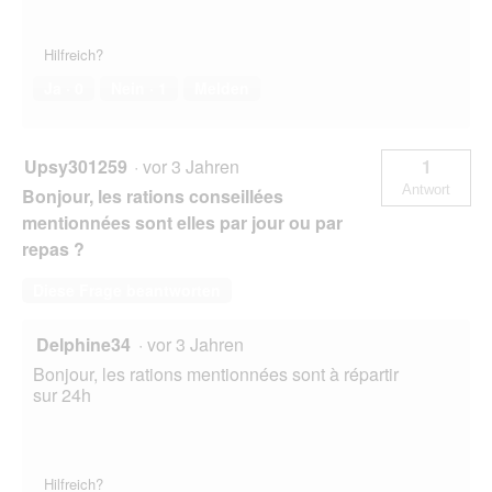
Hilfreich?
Ja ·
0
Nein ·
1
Melden
Upsy301259
·
vor 3 Jahren
1
Antwort
Bonjour, les rations conseillées
mentionnées sont elles par jour ou par
repas ?
Diese Frage beantworten
Delphine34
·
vor 3 Jahren
Bonjour, les rations mentionnées sont à répartir
sur 24h
Hilfreich?