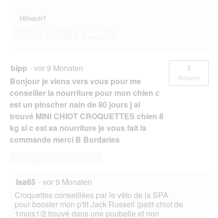
.
Hilfreich?
Ja ·
0
Nein ·
0
Melden
bipp
·
vor 9 Monaten
1
Antwort
Bonjour je viens vers vous pour me
conseiller la nourriture pour mon chien c
est un pinscher nain de 80 jours j ai
trouvé MINI CHIOT CROQUETTES chien 8
kg si c est sa nourriture je vous fait la
commande merci B Bordaries
Diese Frage beantworten
Isa85
·
vor 9 Monaten
Croquettes conseillées par le véto de la SPA
pour booster mon p'tit Jack Russell (petit chiot de
1mois1/2 trouvé dans une poubelle et non