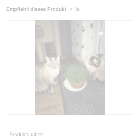
Empfiehlt dieses Produkt
✔
Ja
B
F
e
o
w
t
Produktqualität
e
o