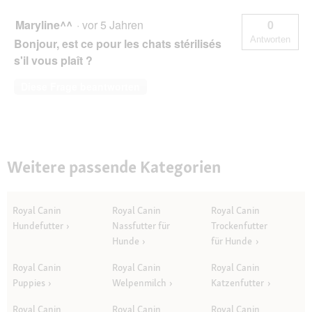
Maryline^^
·
vor 5 Jahren
0
Antworten
Bonjour, est ce pour les chats stérilisés
s'il vous plaît ?
Diese Frage beantworten
Weitere passende Kategorien
Royal Canin
Royal Canin
Royal Canin
Hundefutter
Nassfutter für
Trockenfutter
Hunde
für Hunde
Royal Canin
Royal Canin
Royal Canin
Puppies
Welpenmilch
Katzenfutter
Royal Canin
Royal Canin
Royal Canin