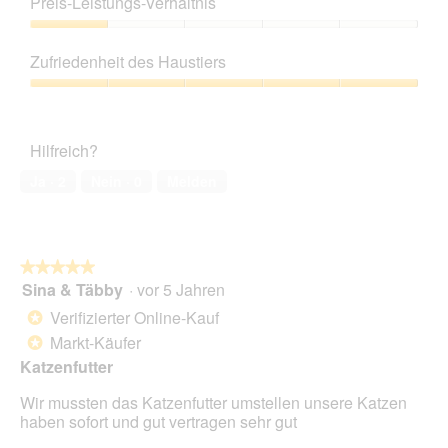
Preis-Leistungs-Verhältnis
von
5
Preis-
Leistungs-
Zufriedenheit des Haustiers
Verhältnis,
1
Zufriedenheit
von
des
5
Haustiers,
Hilfreich?
5
von
Ja ·
2
Nein ·
0
Melden
5
★★★★★
★★★★★
Sina & Täbby
·
vor 5 Jahren
5
von
Verifizierter Online-Kauf
*
5
Markt-Käufer
*
Sternen.
Katzenfutter
Wir mussten das Katzenfutter umstellen unsere Katzen
haben sofort und gut vertragen sehr gut