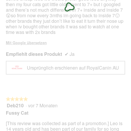
d
then my four cats got little older went to 7+ but i googled
a
and there’s not much difference in 7+ inside and inside 7
l
😮so from now every 3mths im going back to inside 7🙂
e
other brands they just don’t like to eat it turn their nose up
s
when iv bought other brands it was sad to watch at one
D
time was with 2x brands
i
a
Mit Google übersetzen
l
o
Empfiehlt dieses Produkt
✔
Ja
g
f
Ursprünglich erschienen auf RoyalCanin AU
e
l
d
g
e
ö
★★★★★
★★★★★
f
Deb210
·
vor 7 Monaten
5
f
von
Fussy Cat
n
5
e
Sternen.
[This review was collected as part of a promotion.] Leo is
t
14 years old and has been part of our family for so long