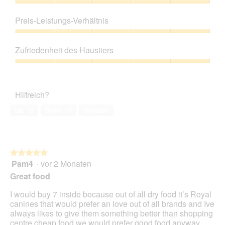
r
M
Produktqualität,
t
i
5
Preis-Leistungs-Verhältnis
u
t
von
n
d
5
Preis-
g
i
Leistungs-
z
e
Zufriedenheit des Haustiers
Verhältnis,
u
s
5
Zufriedenheit
F
e
von
des
o
r
5
Haustiers,
t
A
Hilfreich?
5
o
k
von
1
t
Ja ·
0
Nein ·
0
Melden
5
.
i
o
n
w
★★★★★
★★★★★
i
Pam4
·
vor 2 Monaten
r
5
d
von
Great food
e
5
i
Sternen.
I would buy 7 inside because out of all dry food it’s Royal
n
canines that would prefer an love out of all brands and Ive
m
always likes to give them something better than shopping
o
centre cheap food we would prefer good food anyway