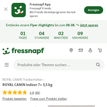
Fressnapf App
Fressnapf Friends:
Anzeigen
Mit Friends Vorteilsprogramm tierisch
sparen
Entdecke unsere
Flyer-Highlights
bis zum
08.08.
🐾
Jetzt sparen
01
04
02
09
TAG(E)
STUNDE(N)
MINUTE(N)
SEKUNDE(N)
ROYAL CANIN Trockenfutter
ROYAL CANIN Indoor 7+ 3,5 kg
4.8
(85)
Produkt bewerten
Frage zum Produkt stellen