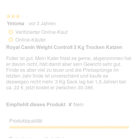
du
auf
die
folg
★★★★★
★★★★★
Scha
Yetoma
·
vor 3 Jahren
3
klick
von
wird
Verifizierter Online-Kauf
*
der
5
unte
Online-Käufer
*
Sternen.
aufg
Royal Canin Weight Controll 3 Kg Trocken Katzen
Inhal
aktua
Futter ist gut. Mein Kater frisst es gerne, abgenommen hat
er davon nicht, hält damit aber sein Gewicht sehr gut.
Finde es aber viel zu teuer und die Preissprünge im
letzten Jahr finde ist unverschämt und kaufe es
deswegen nicht mehr. 3 Kg Sack lag bei 1,5 Jahren bei
ca. 22 €, jetzt kostet er zwischen 30-38€.
Empfiehlt dieses Produkt
✘
Nein
Produktqualität
Produktqualität,
5