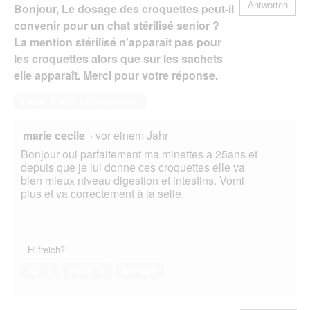
Antworten
Bonjour, Le dosage des croquettes peut-il
convenir pour un chat stérilisé senior ?
La mention stérilisé n'apparaît pas pour
les croquettes alors que sur les sachets
elle apparaît. Merci pour votre réponse.
Diese Frage beantworten
marie cecile
·
vor einem Jahr
Bonjour oui parfaitement ma minettes a 25ans et
depuis que je lui donne ces croquettes elle va
bien mieux niveau digestion et intestins. Vomi
plus et va correctement à la selle.
Hilfreich?
Ja ·
0
Nein ·
0
Melden