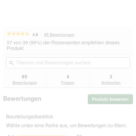
★★★★★
★★★★★
4.8
85 Bewertungen
Mit
dieser
4.8
37 von 39 (95%) der Rezensenten empfehlen dieses
von
Aktion
Produkt
5
navigierst
Sternen.
du
Themen
Th
Bewertungen
zu
und
ϙ
un
lesen
den
Bewertungen
Be
für
Bewertungen.
ROYAL
suchen
su
85
4
3
CANIN
Bewertungen
Fragen
Antworten
Indoor
7+
3,5
Bewertungen
Produkt bewerten
.
kg
Mit
die
Beurteilungsüberblick
Akt
wir
Wähle unten eine Reihe aus, um Bewertungen zu filtern.
ein
mo