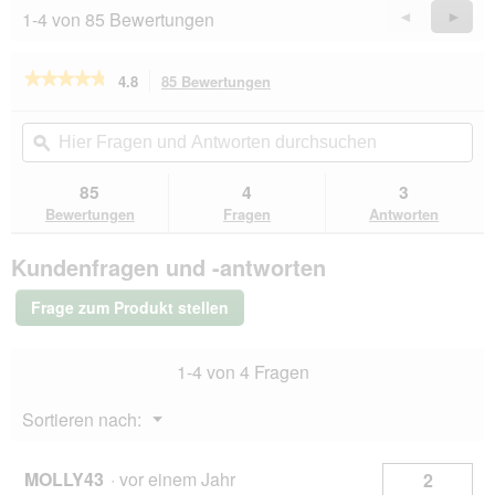
1-4 von 85 Bewertungen
Zurück
◄
Weiter
►
Reviews
Revie
★★★★★
★★★★★
4.8
85 Bewertungen
Mit
dieser
4.8
von
Aktion
Hier
Hie
5
navigierst
Fragen
ϙ
Fra
Sternen.
du
und
un
Bewertungen
zu
Antworten
Ant
85
4
3
lesen
den
durchsuchen
du
für
Bewertungen
Fragen
Antworten
Bewertungen.
ROYAL
CANIN
Kundenfragen und -antworten
Indoor
7+
3,5
Frage zum Produkt stellen
kg
1-4 von 4 Fragen
Menü
Sortieren nach:
▼
MOLLY43
·
vor einem Jahr
2