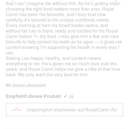
.
that I can’t imagine life without him. As he’s getting older,
choosing the right food matters more than ever. Royal
Canin has been his favourite, and I truly trust how
carefully it’s tailored to his unique nutritional needs.
Every morning at 5am his timed feeder opens, and
without fail Leo is there, ready and excited for his Royal
Canin Indoor 7+ dry food. I also give him a few oral care
biscuits to help protect his teeth as he ages — it gives me
comfort knowing I’m supporting his health in every way I
can.
Seeing Leo happy, healthy, and content means
everything to me. He’s given me so much love over the
years, and Royal Canin helps me give a little of that love
back. We only want the very best for him
Mit Google übersetzen
Empfiehlt dieses Produkt
✔
Ja
Ursprünglich erschienen auf RoyalCanin AU