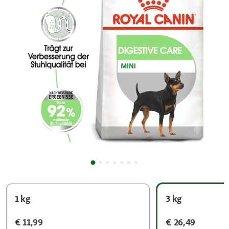
1 kg
3 kg
€ 11,99
€ 26,49