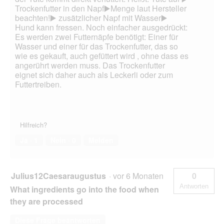
Trockenfutter in den Napf▶️Menge laut Hersteller
beachten!▶️ zusätzlicher Napf mit Wasser▶️
Hund kann fressen. Noch einfacher ausgedrückt:
Es werden zwei Futternäpfe benötigt: Einer für
Wasser und einer für das Trockenfutter, das so
wie es gekauft, auch gefüttert wird , ohne dass es
angerührt werden muss. Das Trockenfutter
eignet sich daher auch als Leckerli oder zum
Futtertreiben.
Hilfreich?
Ja ·
1
Nein ·
0
Melden
Julius12Caesaraugustus
·
vor 6 Monaten
0
Antworten
What ingredients go into the food when
they are processed
Diese Frage beantworten