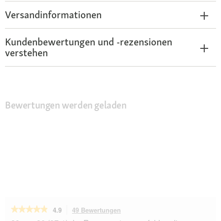
Versandinformationen
Kundenbewertungen und -rezensionen
verstehen
Bewertungen werden geladen
★★★★★
★★★★★
4.9
49 Bewertungen
Mit
dieser
4.9