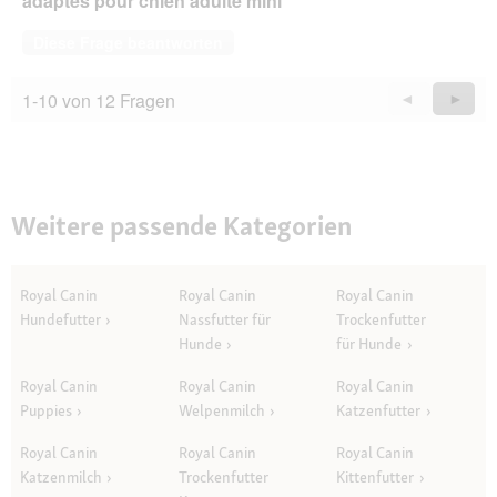
adaptés pour chien adulte mini
Diese Frage beantworten
1-10 von 12 Fragen
Zurück
◄
Weiter
►
Questions
Quest
Weitere passende Kategorien
Royal Canin
Royal Canin
Royal Canin
Hundefutter
Nassfutter für
Trockenfutter
Hunde
für Hunde
Royal Canin
Royal Canin
Royal Canin
Puppies
Welpenmilch
Katzenfutter
Royal Canin
Royal Canin
Royal Canin
Katzenmilch
Trockenfutter
Kittenfutter