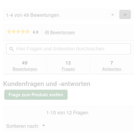
t
A
o
k
1
t
1-4 von 49 Bewertungen
Zurück
◄
Weiter
►
.
i
Reviews
Revie
o
n
★★★★★
★★★★★
4.9
49 Bewertungen
Mit
w
dieser
4.9
i
von
Aktion
Hier
Hie
r
5
navigierst
Fragen
ϙ
Fra
d
Sternen.
du
und
un
e
Bewertungen
zu
Antworten
Ant
49
12
7
lesen
i
den
durchsuchen
du
für
Bewertungen
Fragen
Antworten
n
Bewertungen.
ROYAL
m
CANIN
o
Kundenfragen und -antworten
Digestive
d
Care
Mini
a
Frage zum Produkt stellen
3
l
kg
e
s
1-10 von 12 Fragen
D
i
Menü
Sortieren nach:
▼
a
l