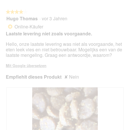
d
r
a
A
★★★★★
★★★★★
l
k
Hugo Thomas
·
vor 3 Jahren
e
4
t
s
von
i
Online-Käufer
*
D
5
o
Laatste levering niet zoals voorgaande.
i
Sternen.
n
a
w
Hello, onze laatste levering was niet als voorgaande, het
l
i
eten leek vies en niet betrouwbaar. Mogelijks een van de
o
r
laatste mengeling. Graag een antwoordje, waarom?
g
d
f
e
Mit Google übersetzen
e
i
l
n
Empfiehlt dieses Produkt
✘
Nein
d
m
g
o
e
d
ö
a
f
l
f
e
n
s
e
D
t
i
.
a