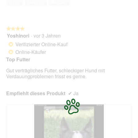
1
t
Ja ·
1
Nein ·
7
Melden
5
.
i
o
n
w
★★★★★
★★★★★
i
Yoshinori
·
vor 3 Jahren
r
4
d
von
Verifizierter Online-Kauf
*
e
5
Online-Käufer
*
i
Sternen.
n
Top Futter
m
Gut verträgliches Futter, schleckiger Hund mit
o
Verdauungproblemen frisst es gerne.
d
a
l
Empfiehlt dieses Produkt
✔
Ja
e
s
D
i
a
l
o
g