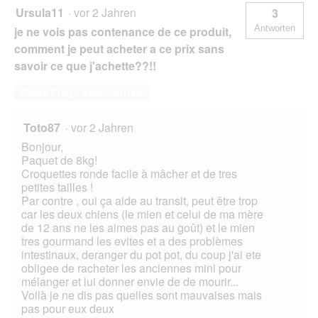
o
Ursula11
·
vor 2 Jahren
3
g
Antworten
je ne vois pas contenance de ce produit,
f
e
comment je peut acheter a ce prix sans
l
savoir ce que j'achette??!!
d
g
Diese Frage beantworten
e
ö
Toto87
·
vor 2 Jahren
f
f
Bonjour,
n
Paquet de 8kg!
e
Croquettes ronde facile à mâcher et de tres
t
petites tailles !
.
Par contre , oui ça aide au transit, peut être trop
car les deux chiens (le mien et celui de ma mère
de 12 ans ne les aimes pas au goût) et le mien
tres gourmand les evites et a des problèmes
intestinaux, deranger du pot pot, du coup j'ai ete
obligee de racheter les anciennes mini pour
mélanger et lui donner envie de de mourir...
Voilà je ne dis pas quelles sont mauvaises mais
pas pour eux deux