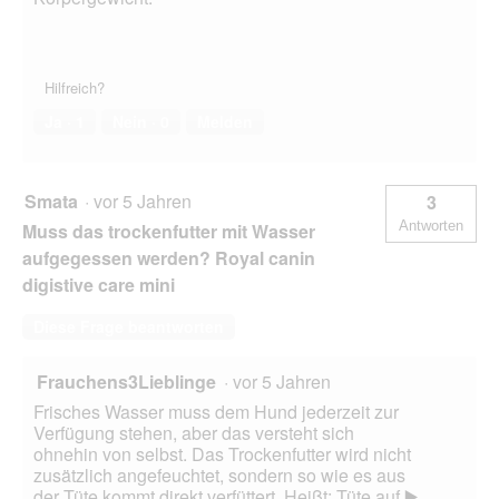
Hilfreich?
Ja ·
1
Nein ·
0
Melden
Smata
·
vor 5 Jahren
3
Antworten
Muss das trockenfutter mit Wasser
aufgegessen werden? Royal canin
digistive care mini
Diese Frage beantworten
Frauchens3Lieblinge
·
vor 5 Jahren
Frisches Wasser muss dem Hund jederzeit zur
Verfügung stehen, aber das versteht sich
ohnehin von selbst. Das Trockenfutter wird nicht
zusätzlich angefeuchtet, sondern so wie es aus
der Tüte kommt direkt verfüttert. Heißt: Tüte auf ▶️