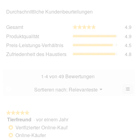
Durchschnittliche Kundenbeurteilungen
Ge
Gesamt
4.9
★★★★★
★★★★★
Dur
Pro
Produktqualität
4.9
Bew
Dur
4.9
Pre
Preis-Leistungs-Verhältnis
4.5
Bew
von
Lei
4.9
Zuf
Zufriedenheit des Haustiers
4.8
5.
Ver
von
des
Dur
5.
Hau
Bew
Dur
4.5
Bew
1-4 von 49 Bewertungen
von
4.8
5.
von
≡
Menü
Sortieren nach:
Relevanteste
?
▼
5.
Wen
du
auf
die
folg
★★★★★
★★★★★
Scha
Tierfreund
·
vor einem Jahr
5
klick
von
wird
Verifizierter Online-Kauf
*
der
5
unte
Online-Käufer
*
Sternen.