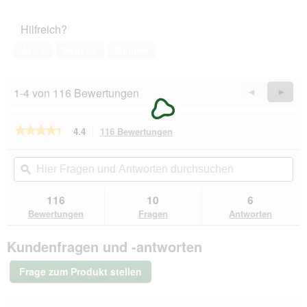
Hilfreich?
Ja ·
3
Nein ·
2
Melden
1-4 von 116 Bewertungen
Zurück
◄
Weiter
►
Reviews
Revie
★★★★★
★★★★★
4.4
116 Bewertungen
Mit
dieser
4.4
von
Aktion
Hier
Hie
5
navigierst
Fragen
ϙ
Fra
Sternen.
du
und
un
Bewertungen
zu
Antworten
Ant
116
10
6
lesen
den
durchsuchen
du
für
Bewertungen
Fragen
Antworten
Bewertungen.
PREMIERE
Soft
Kundenfragen und -antworten
Mousse
Pute
18x85
Frage zum Produkt stellen
g