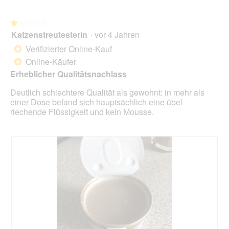
du
auf
die
folg
★★★★★
★★★★★
Scha
Katzenstreutesterin
·
vor 4 Jahren
1
klick
von
wird
Verifizierter Online-Kauf
*
der
5
unte
Online-Käufer
*
Sternen.
aufg
Erheblicher Qualitätsnachlass
Inhal
aktua
Deutlich schlechtere Qualität als gewohnt: in mehr als
einer Dose befand sich hauptsächlich eine übel
riechende Flüssigkeit und kein Mousse.