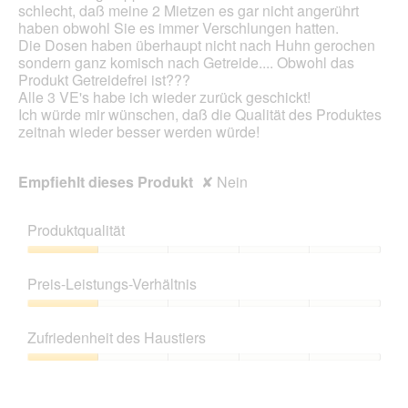
schlecht, daß meine 2 Mietzen es gar nicht angerührt
l
n
haben obwohl Sie es immer Verschlungen hatten.
d
m
Die Dosen haben überhaupt nicht nach Huhn gerochen
g
o
sondern ganz komisch nach Getreide.... Obwohl das
e
d
Produkt Getreidefrei ist???
ö
a
Alle 3 VE's habe ich wieder zurück geschickt!
f
l
Ich würde mir wünschen, daß die Qualität des Produktes
f
e
zeitnah wieder besser werden würde!
n
s
e
D
t
i
Empfiehlt dieses Produkt
✘
Nein
.
a
l
o
Produktqualität
g
f
Produktqualität,
e
1
Preis-Leistungs-Verhältnis
l
von
d
5
Preis-
g
Leistungs-
Zufriedenheit des Haustiers
e
Verhältnis,
ö
1
Zufriedenheit
f
von
des
f
5
Haustiers,