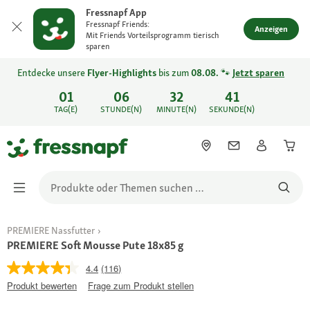
Fressnapf App
Fressnapf Friends:
Anzeigen
Mit Friends Vorteilsprogramm tierisch
sparen
Entdecke unsere
Flyer-Highlights
bis zum
08.08.
🐾
Jetzt sparen
01
06
32
41
TAG(E)
STUNDE(N)
MINUTE(N)
SEKUNDE(N)
PREMIERE Nassfutter
PREMIERE Soft Mousse Pute 18x85 g
4.4
(116)
Produkt bewerten
Frage zum Produkt stellen