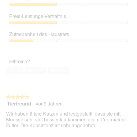
Produktqualität,
2
Preis-Leistungs-Verhältnis
von
5
Preis-
Leistungs-
Zufriedenheit des Haustiers
Verhältnis,
2
Zufriedenheit
von
des
5
Haustiers,
Hilfreich?
1
von
Ja ·
6
Nein ·
5
Melden
5
★★★★★
★★★★★
Tierfreund
·
vor 9 Jahren
5
von
Wir haben ältere Katzen und festgestellt, dass sie mit
5
Mousse sehr viel besser klarkommen als mit 'normalem'
Sternen.
Futter. Die Konsistenz ist sehr angenehm.