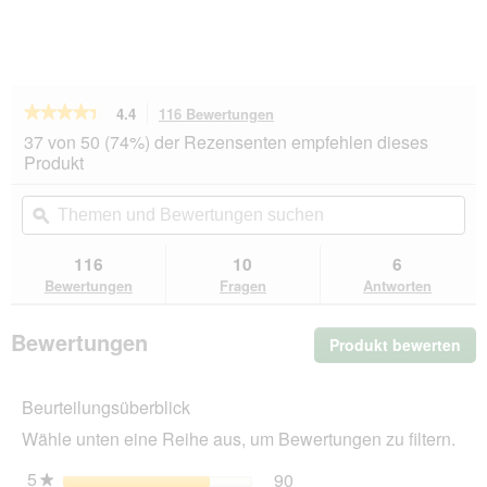
★★★★★
★★★★★
4.4
116 Bewertungen
Mit
dieser
4.4
37 von 50 (74%) der Rezensenten empfehlen dieses
von
Aktion
Produkt
5
navigierst
Sternen.
du
Themen
Th
Bewertungen
zu
und
ϙ
un
lesen
den
Bewertungen
Be
für
Bewertungen.
PREMIERE
suchen
su
116
10
6
Soft
Bewertungen
Fragen
Antworten
Mousse
Pute
18x85
Bewertungen
Produkt bewerten
.
g
Mit
die
Beurteilungsüberblick
Akt
wir
Wähle unten eine Reihe aus, um Bewertungen zu filtern.
ein
mo
5
Sterne
90
90 Bewertungen mit 5 St
Auswählen, um nach Bewer
★