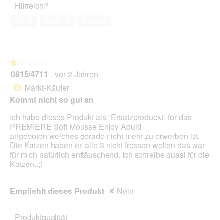
n
Hilfreich?
1
e
von
Ja ·
8
Nein ·
9
Melden
t
5
.
★★★★★
★★★★★
0815/4711
·
vor 2 Jahren
1
von
Markt-Käufer
*
5
Kommt nicht so gut an
Sternen.
Ich habe dieses Produkt als "Ersatzproduckt" für das
PREMIERE Soft Mousse Enjoy Aduld
angeboten welches gerade nicht mehr zu erwerben ist.
Die Katzen haben es alle 3 nicht fressen wollen das war
für mich natürlich enttäuschend. Ich schreibe quasi für die
Katzen..;)
Empfiehlt dieses Produkt
✘
Nein
Produktqualität