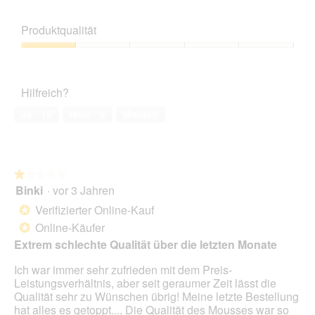
o
e
o
n
w
t
Produktqualität
w
e
o
i
r
M
Produktqualität,
r
t
i
1
d
u
t
von
e
n
d
Hilfreich?
5
i
g
i
n
z
e
Ja ·
15
Nein ·
9
Melden
m
u
s
o
F
e
d
o
r
a
t
A
★★★★★
★★★★★
l
o
k
Binki
·
vor 3 Jahren
e
1
2
t
s
von
.
i
Verifizierter Online-Kauf
*
D
5
o
Online-Käufer
*
i
Sternen.
n
a
Extrem schlechte Qualität über die letzten Monate
w
l
i
Ich war immer sehr zufrieden mit dem Preis-
o
r
Leistungsverhältnis, aber seit geraumer Zeit lässt die
g
d
Qualität sehr zu Wünschen übrig! Meine letzte Bestellung
f
e
hat alles es getoppt.... Die Qualität des Mousses war so
e
i