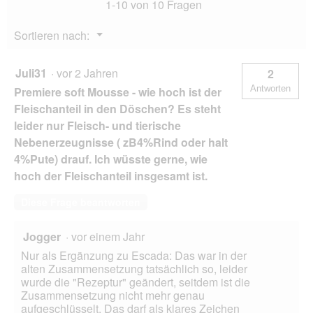
1-10 von 10 Fragen
Menü
Sortieren nach:
▼
Juli31
·
vor 2 Jahren
2
Antworten
Premiere soft Mousse - wie hoch ist der
Fleischanteil in den Döschen? Es steht
leider nur Fleisch- und tierische
Nebenerzeugnisse ( zB4%Rind oder halt
4%Pute) drauf. Ich wüsste gerne, wie
hoch der Fleischanteil insgesamt ist.
Diese Frage beantworten
Jogger
·
vor einem Jahr
Nur als Ergänzung zu Escada: Das war in der
alten Zusammensetzung tatsächlich so, leider
wurde die "Rezeptur" geändert, seitdem ist die
Zusammensetzung nicht mehr genau
aufgeschlüsselt. Das darf als klares Zeichen