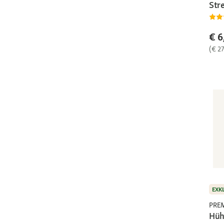
Str
€ 6
(€ 27
EXK
PRE
Hüh