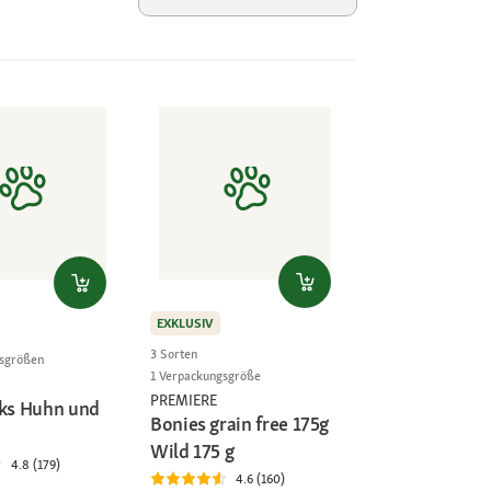
EXKLUSIV
3 Sorten
gsgrößen
1 Verpackungsgröße
PREMIERE
cks Huhn und
Bonies grain free 175g
Wild 175 g
4.8 (179)
4.6 (160)