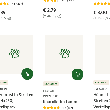
4.0 (148)
4.5 (297)
€ 2,79
,39
€ 3,00
(€ 46,50/kg)
4,92/kg)
(€ 15,00/kg
LUSIV
EXKLUSIV
EXKLUSIV
MIERE
PREMIERE
3 Sorten
enbrust in Streifen
Hühnerbr
PREMIERE
 4x250g
Streifen
Kaurolle 1m Lamm
teilspack
Vorteils
4.7 (162)