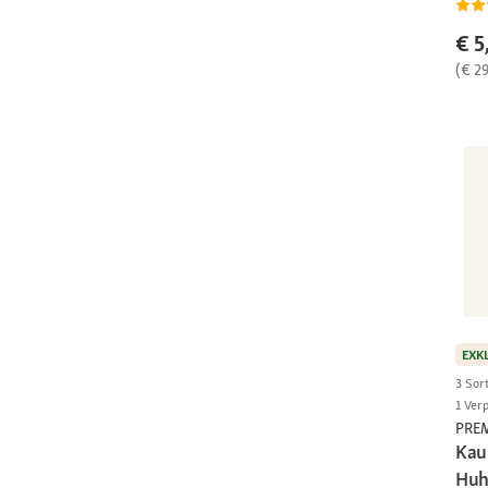
€ 5
(€ 2
EXK
3 Sor
1 Ver
PRE
Kau
Huh