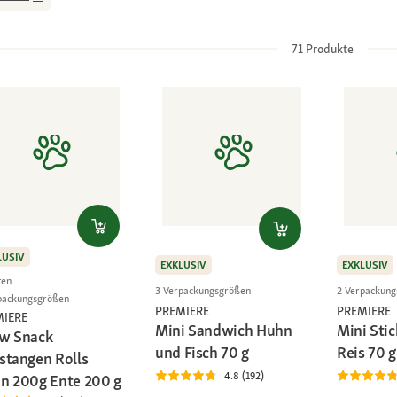
71
Produkte
LUSIV
EXKLUSIV
EXKLUSIV
ten
3 Verpackungsgrößen
2 Verpackun
packungsgrößen
PREMIERE
PREMIERE
MIERE
Mini Sandwich Huhn
Mini Sti
w Snack
und Fisch 70 g
Reis 70 g
stangen Rolls
4.8 (192)
n 200g Ente 200 g