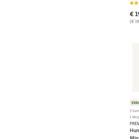
€ 1
(€ 19
EXK
3 Sor
1 Ver
PRE
Hun
Min