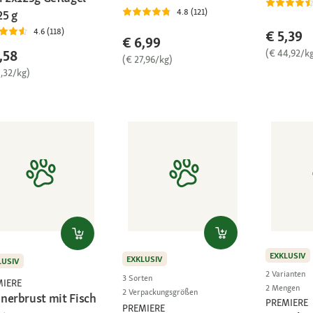
4.8 (121)
25 g
4.6 (118)
€ 5,39
€ 6,99
(€ 44,92/k
,58
(€ 27,96/kg)
8,32/kg)
EXKLUSIV
EXKLUSIV
LUSIV
2 Varianten
3 Sorten
MIERE
2 Mengen
2 Verpackungsgrößen
nerbrust mit Fisch
PREMIERE
PREMIERE