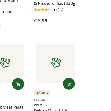
arts Huhn
& Rinderrohhaut 130g
4.3 (30)
4.4 (59)
€ 5,99
g)
EXKLUSIV
3 Sorten
PREMIERE
k Meat Pasta
Deluxe Meat Sticks