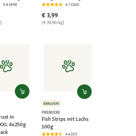
4.8 (459)
4.7 (100)
€ 3,99
)
(€ 39,90/kg)
EXKLUSIV
PREMIERE
ust in
Fish Strips mit Lachs
 XXL 4x250g
100g
pack
4.6 (57)