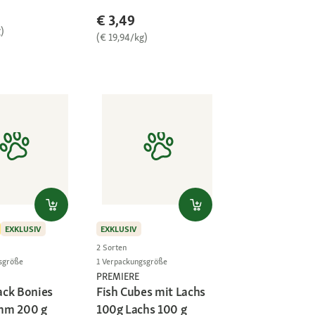
€ 3,49
)
(€ 19,94/kg)
EXKLUSIV
EXKLUSIV
2 Sorten
sgröße
1 Verpackungsgröße
PREMIERE
ck Bonies
Fish Cubes mit Lachs
mm 200 g
100g Lachs 100 g