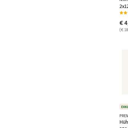
2x1
€ 4
(€ 1
EXK
PRE
Hüh