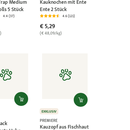
Wrap Medium
Kauknochen mit Ente
lls 5 Stück
Ente 2 Stück
4.4 (37)
4.6 (121)
€ 5,29
)
(€ 48,09/kg)
EXKLUSIV
PREMIERE
nack
Kauzopf aus Fischhaut