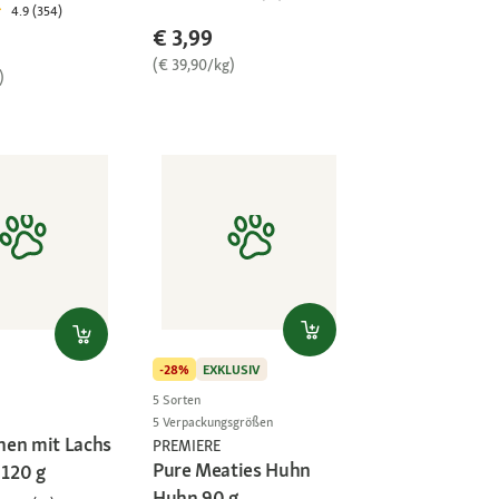
4.9 (354)
€ 3,99
(€ 39,90/kg)
)
-28%
EXKLUSIV
5 Sorten
5 Verpackungsgrößen
en mit Lachs
PREMIERE
Pure Meaties Huhn
 120 g
Huhn 90 g