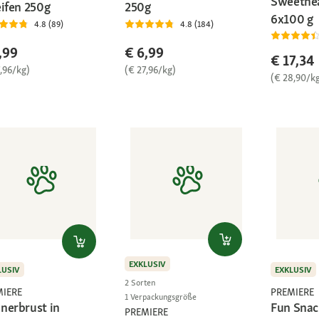
Sweethe
eifen 250g
250g
6x100 g
4.8 (89)
4.8 (184)
,99
€ 6,99
€ 17,34
,96/kg)
(€ 27,96/kg)
(€ 28,90/k
EXKLUSIV
LUSIV
EXKLUSIV
2 Sorten
MIERE
PREMIERE
1 Verpackungsgröße
nerbrust in
Fun Snac
PREMIERE