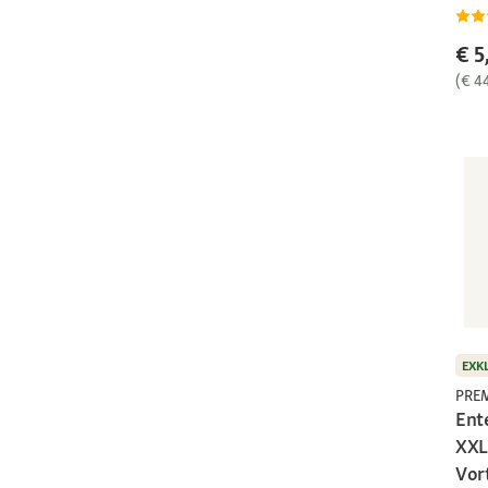
€ 5
(€ 4
EXK
PRE
Ent
XXL
Vor