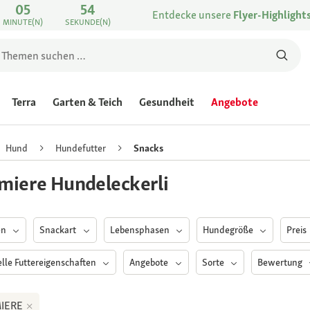
05
54
Entdecke unsere
Flyer-Highlight
MINUTE(N)
SEKUNDE(N)
Terra
Garten & Teich
Gesundheit
Angebote
Hund
Hundefutter
Snacks
miere Hundeleckerli
en
Snackart
Lebensphasen
Hundegröße
Preis
elle Futtereigenschaften
Angebote
Sorte
Bewertung
IERE