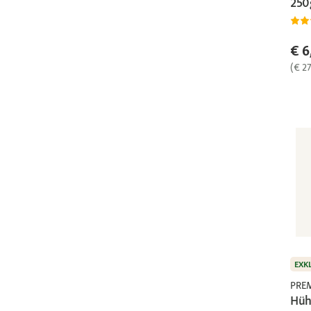
250
€ 6
(€ 27
EXK
PRE
Hüh