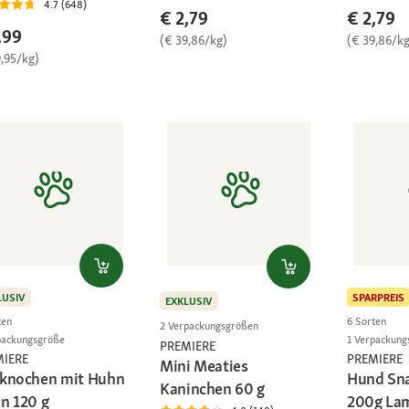
4.7 (648)
€ 2,79
€ 2,79
,99
(€ 39,86/kg)
(€ 39,86/kg
9,95/kg)
LUSIV
SPARPREIS
EXKLUSIV
ten
6 Sorten
2 Verpackungsgrößen
packungsgröße
1 Verpackung
PREMIERE
MIERE
PREMIERE
Mini Meaties
knochen mit Huhn
Hund Sna
Kaninchen 60 g
n 120 g
200g La