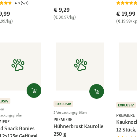
4.8 (571)
€ 9,29
9,99
€ 19,99
(€ 30,97/kg)
,99/kg)
(€ 19,99/kg
LUSIV
EXKLUSIV
EXKLUSIV
ten
2 Verpackungsgrößen
PREMIERE
packungsgröße
PREMIERE
Kauknoch
MIERE
Hühnerbrust Kaurolle
d Snack Bonies
12 Stück,
250 g
i 2x125g Geflügel