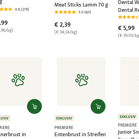
g
Dental 
Meat Sticks Lamm 70 g
Dental Ro
4.8 (179)
5.0 (60)
,99
€ 2,39
€ 5,99
,96/kg)
(€ 34,14/kg)
(€ 39,93/kg
EXKLUSIV
LUSIV
EXKLUSIV
PREMIERE
MIERE
PREMIERE
Junior S
nerbrust in
Entenbrust in Streifen