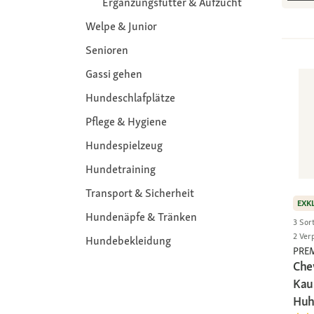
Ergänzungsfutter & Aufzucht
Welpe & Junior
Senioren
Gassi gehen
Hundeschlafplätze
Pflege & Hygiene
Hundespielzeug
Hundetraining
Transport & Sicherheit
EXK
Hundenäpfe & Tränken
3 Sor
2 Ver
Hundebekleidung
PRE
Che
Kau
Huh