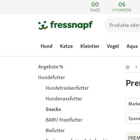
00
06
TAG(E)
STUNDE(N)
Hund
Katze
Kleintier
Vogel
Aqua
Angebote %
Hundefutter
Pre
Hundetrockenfutter
Hundenassfutter
Mark
Snacks
Spezi
BARF/ Frostfutter
Biofutter
PREM