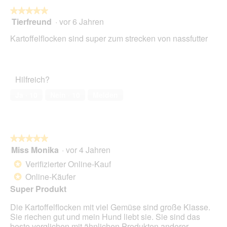
die
folg
★★★★★
★★★★★
Scha
Tierfreund
·
vor 6 Jahren
5
klick
von
wird
Kartoffelflocken sind super zum strecken von nassfutter
der
5
unte
Sternen.
aufg
Inhal
aktua
Hilfreich?
Ja ·
10
Nein ·
10
Melden
★★★★★
★★★★★
Miss Monika
·
vor 4 Jahren
5
von
Verifizierter Online-Kauf
*
5
Online-Käufer
*
Sternen.
Super Produkt
Die Kartoffelflocken mit viel Gemüse sind große Klasse.
Sie riechen gut und mein Hund liebt sie. Sie sind das
beste verglichen mit ähnlichen Produkten anderer