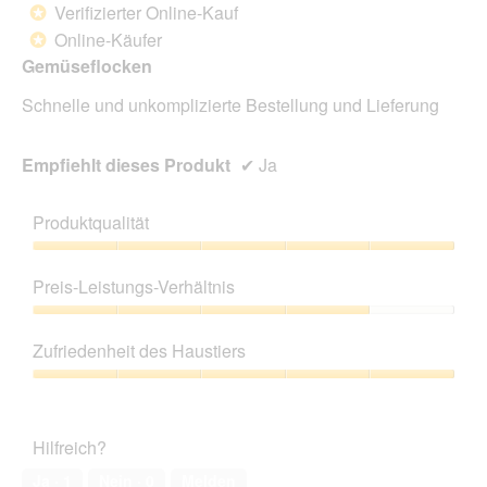
Verifizierter Online-Kauf
*
5
Online-Käufer
*
Sternen.
Gemüseflocken
Schnelle und unkomplizierte Bestellung und Lieferung
Empfiehlt dieses Produkt
✔
Ja
Produktqualität
Produktqualität,
5
Preis-Leistungs-Verhältnis
von
5
Preis-
Leistungs-
Zufriedenheit des Haustiers
Verhältnis,
4
Zufriedenheit
von
des
5
Haustiers,
Hilfreich?
5
von
Ja ·
1
Nein ·
0
Melden