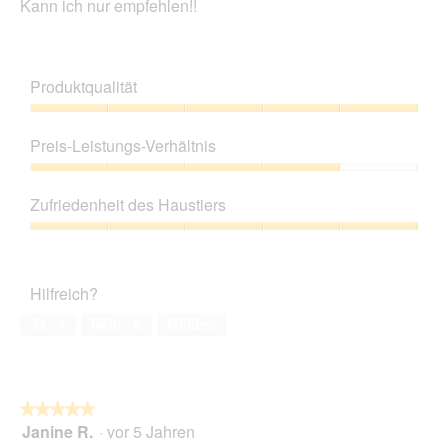
Kann ich nur empfehlen!!
Produktqualität
Produktqualität,
5
Preis-Leistungs-Verhältnis
von
5
Preis-
Leistungs-
Zufriedenheit des Haustiers
Verhältnis,
4
Zufriedenheit
von
des
5
Haustiers,
Hilfreich?
5
von
Ja ·
4
Nein ·
6
Melden
5
★★★★★
★★★★★
Janine R.
·
vor 5 Jahren
5
von