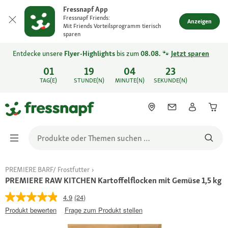
Fressnapf App
Fressnapf Friends:
Anzeigen
Mit Friends Vorteilsprogramm tierisch
sparen
Entdecke unsere
Flyer-Highlights
bis zum
08.08.
🐾
Jetzt sparen
01
19
04
23
TAG(E)
STUNDE(N)
MINUTE(N)
SEKUNDE(N)
PREMIERE BARF/ Frostfutter
PREMIERE RAW KITCHEN Kartoffelflocken mit Gemüse 1,5 kg
4.9
(24)
Produkt bewerten
Frage zum Produkt stellen