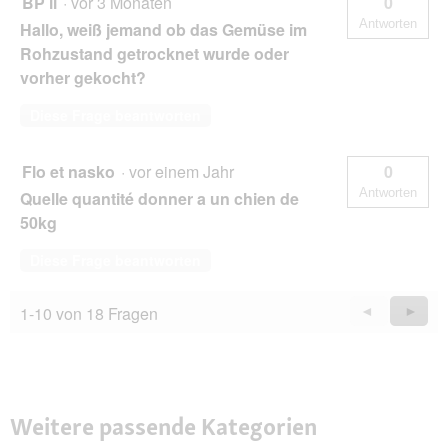
BP ii
·
vor 3 Monaten
0
Antworten
Hallo, weiß jemand ob das Gemüse im
Rohzustand getrocknet wurde oder
vorher gekocht?
Diese Frage beantworten
Flo et nasko
·
vor einem Jahr
0
Antworten
Quelle quantité donner a un chien de
50kg
Diese Frage beantworten
1-10 von 18 Fragen
Zurück
◄
Weiter
►
Questions
Quest
Weitere passende Kategorien