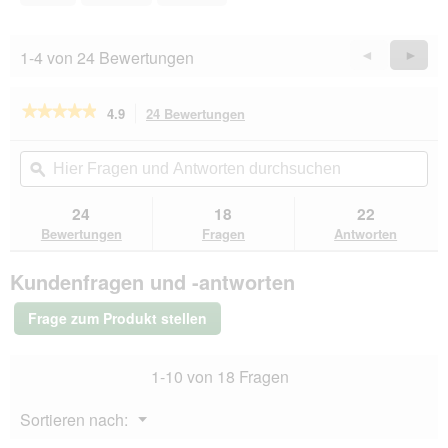
5
1-4 von 24 Bewertungen
Zurück
◄
Weiter
►
Reviews
Revie
★★★★★
★★★★★
4.9
24 Bewertungen
Mit
dieser
4.9
von
Aktion
Hier
Hie
5
navigierst
Fragen
ϙ
Fra
Sternen.
du
und
un
Bewertungen
zu
Antworten
Ant
24
18
22
lesen
den
durchsuchen
du
für
Bewertungen
Fragen
Antworten
Bewertungen.
PREMIERE
RAW
Kundenfragen und -antworten
KITCHEN
Kartoffelflocken
mit
Frage zum Produkt stellen
Gemüse
1,5
kg
1-10 von 18 Fragen
Menü
Sortieren nach:
▼