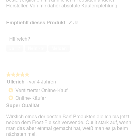
Hersteller. Von mir daher absolute Kaufempfehlung.
Empfiehlt dieses Produkt
✔
Ja
Hilfreich?
Ja ·
7
Nein ·
9
Melden
★★★★★
★★★★★
Ullerich
·
vor 4 Jahren
5
von
Verifizierter Online-Kauf
*
5
Online-Käufer
*
Sternen.
Super Qualität
Wirklich eines der besten Barf-Produkten die ich bis jetzt
neben dem Frost-Fleisch verwende. Quillt stark auf, wenn
man das aber einmal gemacht hat, weiß man es ja beim
nächsten mal.