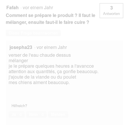
Fafah
·
vor einem Jahr
3
Antworten
Comment se prépare le produit ? Il faut le
mélanger, ensuite faut-il le faire cuire ?
Diese Frage beantworten
josepha23
·
vor einem Jahr
verser de l'eau chaude dessus
mélanger
je le prépare quelques heures a l'avancce
attention aux quantités, ça gonfle beaucoup.
j'ajoute de la viande ou du poulet
mes chiens aiment beaucoup.
Hilfreich?
Ja ·
0
Nein ·
0
Melden