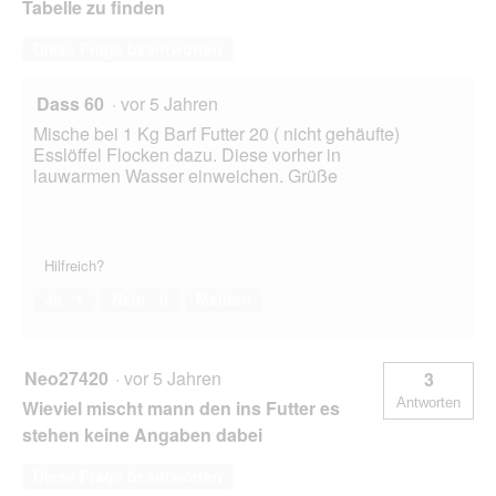
Tabelle zu finden
Diese Frage beantworten
Dass 60
·
vor 5 Jahren
Mische bei 1 Kg Barf Futter 20 ( nicht gehäufte)
Esslöffel Flocken dazu. Diese vorher in
lauwarmen Wasser einweichen. Grüße
Hilfreich?
Ja ·
1
Nein ·
0
Melden
Neo27420
·
vor 5 Jahren
3
Antworten
Wieviel mischt mann den ins Futter es
stehen keine Angaben dabei
Diese Frage beantworten