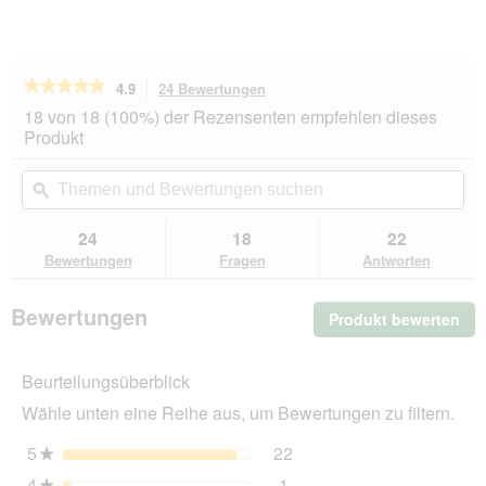
★★★★★
★★★★★
4.9
24 Bewertungen
Mit
dieser
4.9
18 von 18 (100%) der Rezensenten empfehlen dieses
von
Aktion
Produkt
5
navigierst
Sternen.
du
Themen
Th
Bewertungen
zu
und
ϙ
un
lesen
den
Bewertungen
Be
für
Bewertungen.
PREMIERE
suchen
su
24
18
22
RAW
Bewertungen
Fragen
Antworten
KITCHEN
Kartoffelflocken
mit
Bewertungen
Produkt bewerten
.
Gemüse
1,5
Mit
kg
die
Beurteilungsüberblick
Akt
wir
Wähle unten eine Reihe aus, um Bewertungen zu filtern.
ein
mo
5
Sterne
22
22 Bewertungen mit 5 St
Auswählen, um nach Bewer
★
Dia
4
Sterne
1
geö
★