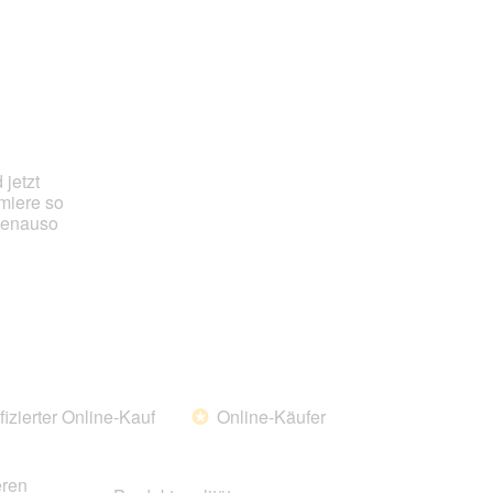
jetzt
emiere so
 genauso
fizierter Online-Kauf
Online-Käufer
*
eren