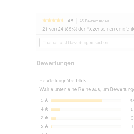
★★★★★
★★★★★
4.5
45 Bewertungen
Mit
dieser
4.5
21 von 24 (88%) der Rezensenten empfehl
von
Aktion
5
navigierst
Themen
Sternen.
du
und
Bewertungen
zu
Bewertungen
lesen
den
suchen
für
Bewertungen
PREMIERE
Bewertungen
Probierpaket
3x300g
Beurteilungsüberblick
Wähle unten eine Reihe aus, um Bewertungen
5
Sterne
3
★
4
Sterne
6
★
3
Sterne
3
★
2
Sterne
1
★