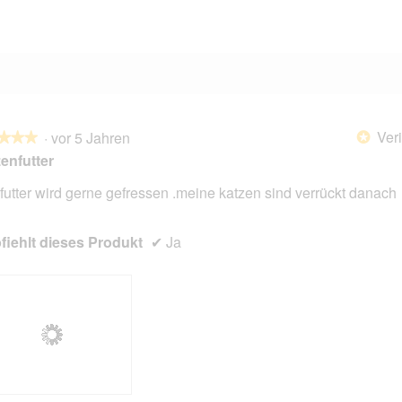
2 Bewertungen mit 1 Stern.
Auswählen, um nach Bewertungen mit 1 Stern zu filtern.
Veri
·
vor 5 Jahren
*
★★★
★★★
enfutter
futter wird gerne gefressen .meine katzen sind verrückt danach
en.
iehlt dieses Produkt
✔
Ja