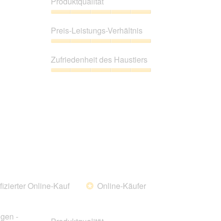
Produktqualität
Produktqualität,
5
Preis-Leistungs-Verhältnis
von
5
Preis-
Leistungs-
Zufriedenheit des Haustiers
Verhältnis,
5
Zufriedenheit
von
des
5
Haustiers,
5
von
5
fizierter Online-Kauf
Online-Käufer
*
gen -