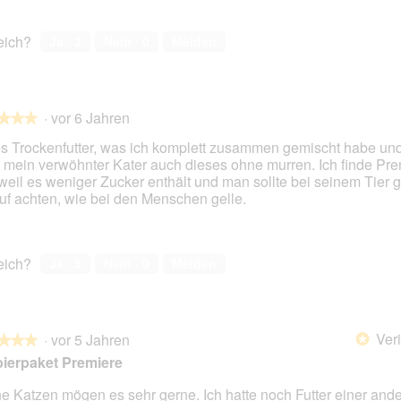
reich?
Ja ·
3
Nein ·
0
Melden
·
vor 6 Jahren
★★★
★★★
s Trockenfutter, was ich komplett zusammen gemischt habe und 
st mein verwöhnter Kater auch dieses ohne murren. Ich finde Pr
 weil es weniger Zucker enthält und man sollte bei seinem Tier
en.
uf achten, wie bei den Menschen gelle.
reich?
Ja ·
5
Nein ·
0
Melden
Veri
·
vor 5 Jahren
*
★★★
★★★
ierpaket Premiere
e Katzen mögen es sehr gerne. Ich hatte noch Futter einer and