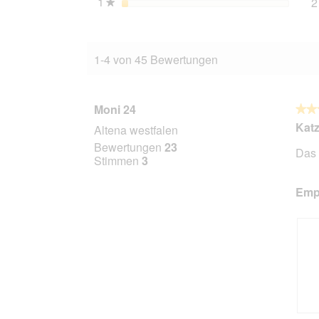
1
Sterne
2
★
1-4 von 45 Bewertungen
Moni 24
★★
★★
5
Katz
Altena westfalen
von
Bewertungen
23
Das 
5
Stimmen
3
Stern
Empf