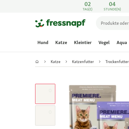
02
04
TAG(E)
STUNDE(N)
Hund
Katze
Kleintier
Vogel
Aqua
Katze
Katzenfutter
Trockenfutter