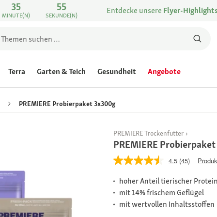
35
55
Entdecke unsere
Flyer-Highlight
MINUTE(N)
SEKUNDE(N)
Terra
Garten & Teich
Gesundheit
Angebote
PREMIERE Probierpaket 3x300g
PREMIERE Trockenfutter
PREMIERE Probierpaket
4.5
(45)
Produk
hoher Anteil tierischer Protei
mit 14% frischem Geflügel
mit wertvollen Inhaltsstoffen