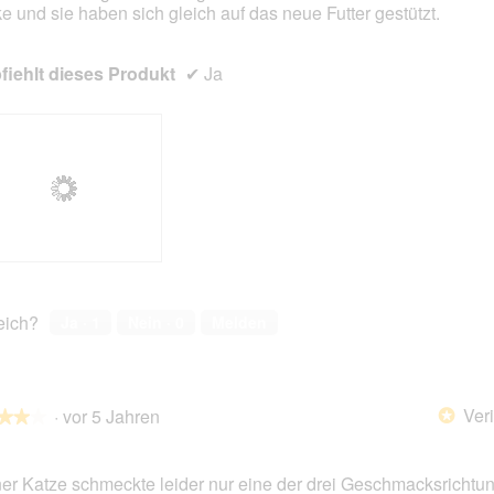
e und sie haben sich gleich auf das neue Futter gestützt.
en.
iehlt dieses Produkt
✔
Ja
reich?
Ja ·
1
Nein ·
0
Melden
Veri
·
vor 5 Jahren
*
★★★
★★★
er Katze schmeckte leider nur eine der drei Geschmacksrichtun