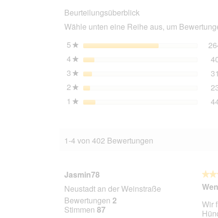
Rind
Beurteilungsüberblick
und
Kartoffel
Wähle unten eine Reihe aus, um Bewertungen
12x400
g
5
Sterne
26
★
4
Sterne
4
★
3
Sterne
3
★
2
Sterne
2
★
1
Sterne
4
★
1-4 von 402 Bewertungen
Jasmin78
★★
★★
3
Wenn
Neustadt an der Weinstraße
von
Bewertungen
2
Wir 
5
Stimmen
87
Hünd
Stern