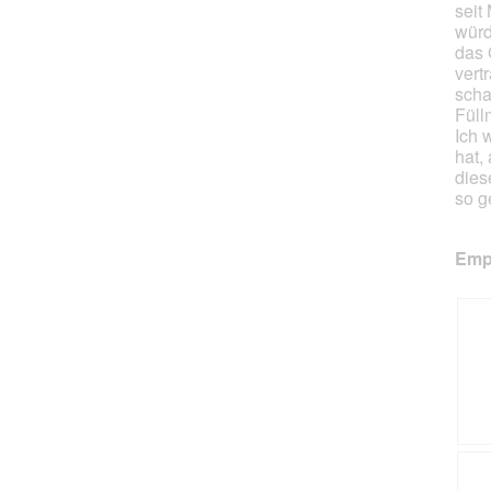
seit
würd
das 
vert
scha
Füll
Ich 
hat,
dies
so g
Empf
Z
F
u
o