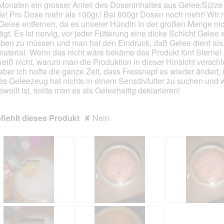
 Monaten ein grosser Anteil des Doseninhaltes aus Gelee/Sülze
e! Pro Dose mehr als 100gr.! Bei 800gr Dosen noch mehr! Wir
Gelee entfernen, da es unserer Hündin in der großen Menge nic
rägt. Es ist nervig, vor jeder Fütterung eine dicke Schicht Gelee
ben zu müssen und man hat den Eindruck, daß Gelee dient als 
material. Wenn das nicht wäre bekäme das Produkt fünf Sterne!
weiß nicht, warum man die Produktion in dieser Hinsicht verschl
 aber ich hoffe die ganze Zeit, dass Fressnapf es wieder ändert,
es Geleezeug hat nichts in einem Sensitivfutter zu suchen und
ewollt ist, sollte man es als Geleehaltig deklarieren!
iehlt dieses Produkt
✘
Nein
G
F
I
F
e
o
n
o