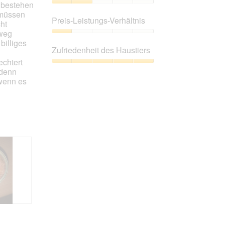
 bestehen
Inhalt
Produktqualität,
 müssen
aktualisiert.
2
Preis-Leistungs-Verhältnis
ht
von
 weg
5
Preis-
billiges
Leistungs-
Zufriedenheit des Haustiers
Verhältnis,
echtert
1
Zufriedenheit
 denn
von
des
 wenn es
5
Haustiers,
5
von
5