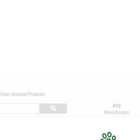
hlen dieses Produkt
Themen
402
ϙ
und
Suchen
Bewertungen
Bewertungen
suchen
n.