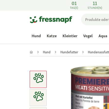
01
11
TAG(E)
STUNDE(N)
Hund
Katze
Kleintier
Vogel
Aqua
Hund
Hundefutter
Hundenassfutt