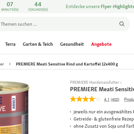
07
44
Entdecke unsere
Flyer-Highlight
MINUTE(N)
SEKUNDE(N)
Terra
Garten & Teich
Gesundheit
Angebote
er
PREMIERE Meati Sensitive Rind und Kartoffel 12x400 g
PREMIERE Hundenassfutter
PREMIERE Meati Sensitiv
4.1
(402)
Produ
jeweils nur ein ausgewähltes 
Getreide- & glutenfreie Reze
ohne Zusatz von Soja und Far