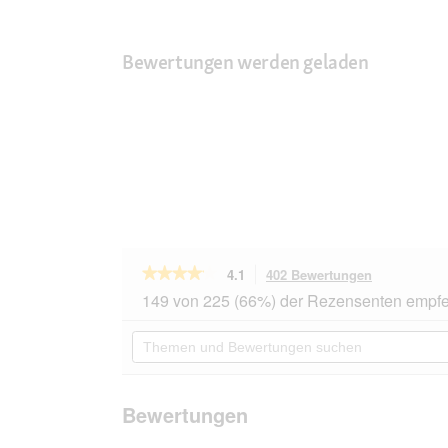
Bewertungen werden geladen
★★★★★
★★★★★
4.1
402 Bewertungen
Mit
dieser
4.1
149 von 225 (66%) der Rezensenten empfe
von
Aktion
5
navigierst
Themen
Sternen.
du
und
Bewertungen
zu
Bewertungen
lesen
den
suchen
für
Bewertunge
PREMIERE
Bewertungen
Meati
Sensitive