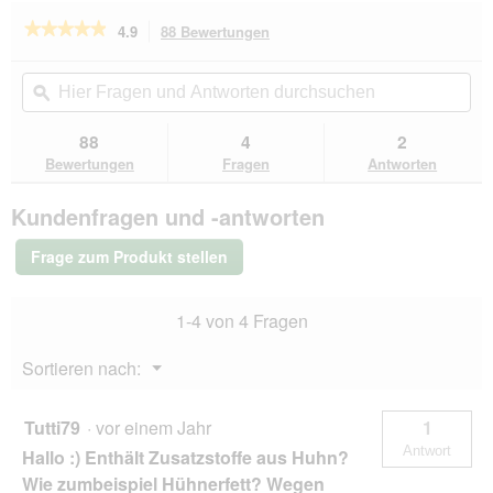
i
★★★★★
★★★★★
4.9
88 Bewertungen
Mit
a
dieser
l
4.9
von
Aktion
Hier
Hie
o
5
navigierst
Fragen
ϙ
Fra
g
Sternen.
du
und
un
f
Bewertungen
zu
Antworten
Ant
e
88
4
2
lesen
den
durchsuchen
du
l
für
Bewertungen
Fragen
Antworten
Bewertungen.
PREMIERE
d
Meat
g
Kundenfragen und -antworten
Snack
e
Stripes
ö
Rind
Frage zum Produkt stellen
f
150
g
f
n
1-4 von 4 Fragen
e
t
Menü
Sortieren nach:
.
▼
Tutti79
·
vor einem Jahr
1
Antwort
Hallo :) Enthält Zusatzstoffe aus Huhn?
Wie zumbeispiel Hühnerfett? Wegen