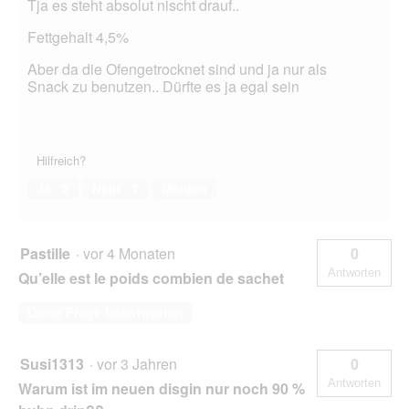
Tja es steht absolut nischt drauf..
Fettgehalt 4,5%
Aber da die Ofengetrocknet sind und ja nur als
Snack zu benutzen.. Dürfte es ja egal sein
Hilfreich?
Ja ·
2
Nein ·
1
Melden
Pastille
·
vor 4 Monaten
0
Antworten
Qu’elle est le poids combien de sachet
Diese Frage beantworten
Susi1313
·
vor 3 Jahren
0
Antworten
Warum ist im neuen disgin nur noch 90 %