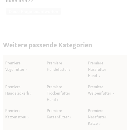
huhn drin??
Diese Frage beantworten
Weitere passende Kategorien
Premiere
Premiere
Premiere
Vogelfutter
Hundefutter
Nassfutter
Hund
Premiere
Premiere
Premiere
Hundeleckerli
Trockenfutter
Welpenfutter
Hund
Premiere
Premiere
Premiere
Katzenstreu
Katzenfutter
Nassfutter
Katze