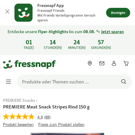
Fressnapf App
Fressnapf Friends:
Anzeigen
Mit Friends Vorteilsprogramm tierisch
sparen
Entdecke unsere
Flyer-Highlights
bis zum
08.08.
🐾
Jetzt sparen
01
14
24
57
TAG(E)
STUNDE(N)
MINUTE(N)
SEKUNDE(N)
PREMIERE Snacks
PREMIERE Meat Snack Stripes Rind 150 g
4.9
(88)
Produkt bewerten
Frage zum Produkt stellen