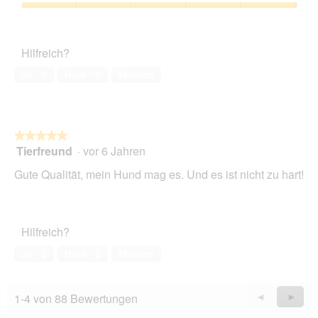
e
s
4
Zufriedenheit
p
e
von
des
h
r
5
Haustiers,
i
A
Hilfreich?
5
n
k
von
e
t
Ja ·
0
Nein ·
0
Melden
5
i
o
n
w
★★★★★
★★★★★
i
Tierfreund
·
vor 6 Jahren
r
5
d
von
Gute Qualität, mein Hund mag es. Und es ist nicht zu hart!
e
5
i
Sternen.
n
m
Hilfreich?
o
d
Ja ·
3
Nein ·
0
Melden
a
l
e
1-4 von 88 Bewertungen
Zurück
◄
Weiter
►
s
Reviews
Revie
D