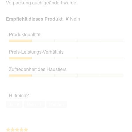
Verpackung auch geändert wurde!
Empfiehlt dieses Produkt
✘
Nein
Produktqualität
Produktqualität,
1
Preis-Leistungs-Verhältnis
von
5
Preis-
Leistungs-
Zufriedenheit des Haustiers
Verhältnis,
1
Zufriedenheit
von
des
5
Haustiers,
Hilfreich?
1
von
Ja ·
6
Nein ·
1
Melden
5
★★★★★
★★★★★