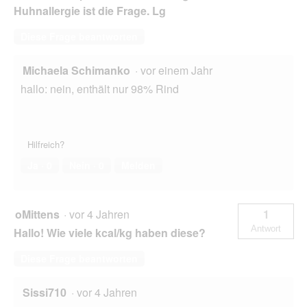
Huhnallergie ist die Frage. Lg
Diese Frage beantworten
Michaela Schimanko
·
vor einem Jahr
hallo: nein, enthält nur 98% Rind
Hilfreich?
Ja ·
0
Nein ·
0
Melden
oMittens
·
vor 4 Jahren
1
Antwort
Hallo! Wie viele kcal/kg haben diese?
Diese Frage beantworten
Sissi710
·
vor 4 Jahren