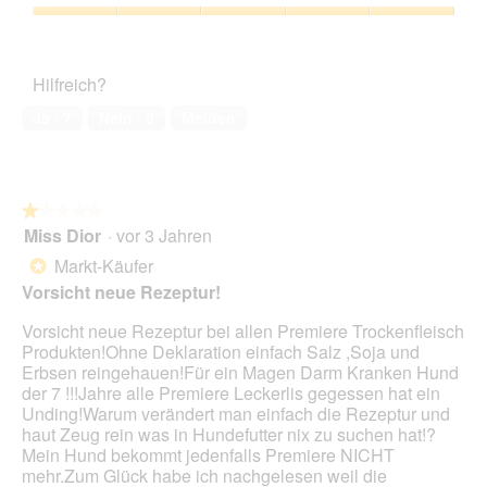
von
5
Zufriedenheit
des
Haustiers,
Hilfreich?
5
von
Ja ·
7
Nein ·
0
Melden
5
★★★★★
★★★★★
Miss Dior
·
vor 3 Jahren
1
von
Markt-Käufer
*
5
Vorsicht neue Rezeptur!
Sternen.
Vorsicht neue Rezeptur bei allen Premiere Trockenfleisch
Produkten!Ohne Deklaration einfach Salz ,Soja und
Erbsen reingehauen!Für ein Magen Darm Kranken Hund
der 7 !!!Jahre alle Premiere Leckerlis gegessen hat ein
Unding!Warum verändert man einfach die Rezeptur und
haut Zeug rein was in Hundefutter nix zu suchen hat!?
Mein Hund bekommt jedenfalls Premiere NICHT
mehr.Zum Glück habe ich nachgelesen weil die