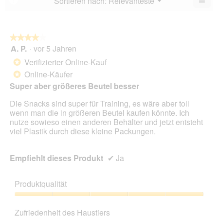
Sortieren nach:
Relevanteste
▼
5.
Wen
du
auf
die
folg
★★★★★
★★★★★
Scha
A. P.
·
vor 5 Jahren
4
klick
von
wird
Verifizierter Online-Kauf
*
der
5
unte
Online-Käufer
*
Sternen.
aufg
Super aber größeres Beutel besser
Inhal
aktua
Die Snacks sind super für Training, es wäre aber toll
wenn man die in größeren Beutel kaufen könnte. Ich
nutze sowieso einen anderen Behälter und jetzt entsteht
viel Plastik durch diese kleine Packungen.
Empfiehlt dieses Produkt
✔
Ja
Produktqualität
Produktqualität,
5
Zufriedenheit des Haustiers