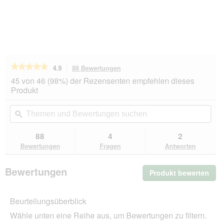
★★★★★
★★★★★
4.9
88 Bewertungen
Mit
dieser
4.9
45 von 46 (98%) der Rezensenten empfehlen dieses
von
Aktion
Produkt
5
navigierst
Sternen.
du
Themen
Th
Bewertungen
zu
und
ϙ
un
lesen
den
Bewertungen
Be
für
Bewertungen.
PREMIERE
suchen
su
88
4
2
Meat
Bewertungen
Fragen
Antworten
Snack
Stripes
Rind
Bewertungen
Produkt bewerten
.
150
g
Mit
die
Beurteilungsüberblick
Akt
wir
Wähle unten eine Reihe aus, um Bewertungen zu filtern.
ein