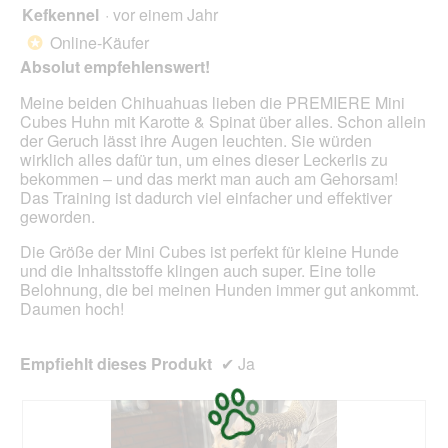
Kefkennel
·
vor einem Jahr
5
von
Online-Käufer
*
5
Absolut empfehlenswert!
Sternen.
Meine beiden Chihuahuas lieben die PREMIERE Mini
Cubes Huhn mit Karotte & Spinat über alles. Schon allein
der Geruch lässt ihre Augen leuchten. Sie würden
wirklich alles dafür tun, um eines dieser Leckerlis zu
bekommen – und das merkt man auch am Gehorsam!
Das Training ist dadurch viel einfacher und effektiver
geworden.
Die Größe der Mini Cubes ist perfekt für kleine Hunde
und die Inhaltsstoffe klingen auch super. Eine tolle
Belohnung, die bei meinen Hunden immer gut ankommt.
Daumen hoch!
Empfiehlt dieses Produkt
✔
Ja