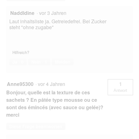
Naddldine
·
vor 3 Jahren
Laut inhaltsliste ja. Getreiedefrei. Bei Zucker
steht "ohne zugabe"
Hilfreich?
Ja ·
0
Nein ·
1
Melden
Anne95300
·
vor 4 Jahren
1
Antwort
Bonjour, quelle est la texture de ces
sachets ? En pâtée type mousse ou ce
sont des émincés (avec sauce ou gelée)?
merci
Diese Frage beantworten