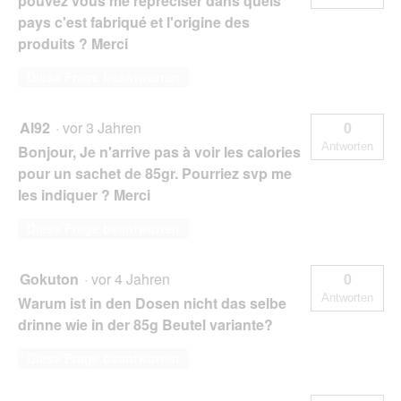
pouvez vous me repréciser dans quels
pays c'est fabriqué et l'origine des
produits ? Merci
Diese Frage beantworten
Al92
·
vor 3 Jahren
0
Antworten
Bonjour, Je n'arrive pas à voir les calories
pour un sachet de 85gr. Pourriez svp me
les indiquer ? Merci
Diese Frage beantworten
Gokuton
·
vor 4 Jahren
0
Antworten
Warum ist in den Dosen nicht das selbe
drinne wie in der 85g Beutel variante?
Diese Frage beantworten