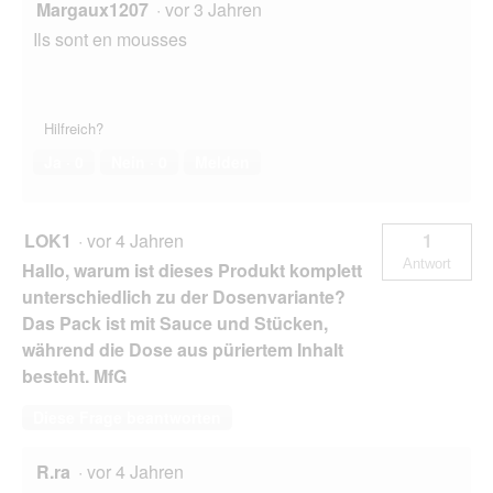
Margaux1207
·
vor 3 Jahren
Ils sont en mousses
Hilfreich?
Ja ·
0
Nein ·
0
Melden
LOK1
·
vor 4 Jahren
1
Antwort
Hallo, warum ist dieses Produkt komplett
unterschiedlich zu der Dosenvariante?
Das Pack ist mit Sauce und Stücken,
während die Dose aus püriertem Inhalt
besteht. MfG
Diese Frage beantworten
R.ra
·
vor 4 Jahren