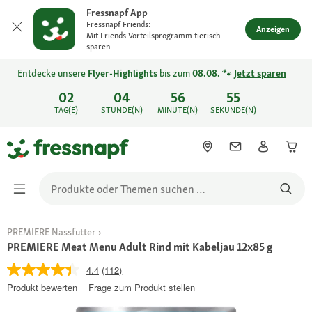
Fressnapf App
Fressnapf Friends:
Anzeigen
Mit Friends Vorteilsprogramm tierisch
sparen
Entdecke unsere
Flyer-Highlights
bis zum
08.08.
🐾
Jetzt sparen
02
04
56
55
TAG(E)
STUNDE(N)
MINUTE(N)
SEKUNDE(N)
PREMIERE Nassfutter
PREMIERE Meat Menu Adult Rind mit Kabeljau 12x85 g
4.4
(112)
Produkt bewerten
Frage zum Produkt stellen