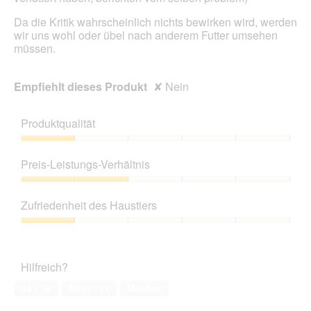
Da die Kritik wahrscheinlich nichts bewirken wird, werden
wir uns wohl oder übel nach anderem Futter umsehen
müssen.
Empfiehlt dieses Produkt
✘
Nein
Produktqualität
Produktqualität,
1
Preis-Leistungs-Verhältnis
von
5
Preis-
Leistungs-
Zufriedenheit des Haustiers
Verhältnis,
2
Zufriedenheit
von
des
5
Haustiers,
Hilfreich?
1
von
Ja ·
18
Nein ·
11
Melden
5