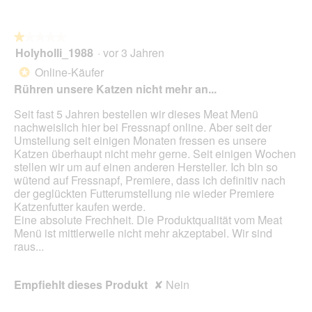
★★★★★
★★★★★
Holyholli_1988
·
vor 3 Jahren
1
von
Online-Käufer
*
5
Rühren unsere Katzen nicht mehr an...
Sternen.
Seit fast 5 Jahren bestellen wir dieses Meat Menü
nachweislich hier bei Fressnapf online. Aber seit der
Umstellung seit einigen Monaten fressen es unsere
Katzen überhaupt nicht mehr gerne. Seit einigen Wochen
stellen wir um auf einen anderen Hersteller. Ich bin so
wütend auf Fressnapf, Premiere, dass ich definitiv nach
der geglückten Futterumstellung nie wieder Premiere
Katzenfutter kaufen werde.
Eine absolute Frechheit. Die Produktqualität vom Meat
Menü ist mittlerweile nicht mehr akzeptabel. Wir sind
raus...
Empfiehlt dieses Produkt
✘
Nein