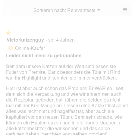
4
5.
von
≡
Menü
Sortieren nach:
Relevanteste
?
▼
5.
Wen
du
auf
die
folg
★★★★★
★★★★★
Scha
Victorkatzenguy
·
vor 4 Jahren
1
klick
von
wird
Online-Käufer
*
der
5
unte
Leider nicht mehr zu gebrauchen
Sternen.
aufg
Inhal
Seit dem unsere Katzen auf der Welt sind essen sie
aktua
Futter von Premire. Ganz besonders die Tüte mit Rind
war ihr Highlight und konnten sie immer verdrücken.
Hier ist aber auch schon das Problem! Er WAR so.. seit
dem sich die Verpackung und wie wir annehmen auch
die Rezeptur, geändert hat, rühren die beiden es nicht
mal mit der Kneifzange an. Unsere eine Katze frisst sonst
alles was nicht niet und nagelfest ist, aber auch sie
kapituliert vor den neuen Tüten. Sehr sehr schade, wie
können ein Haufen davon nun in die Tonne kloppen. (
alle katzenbesitzer die wir kennen und das selbe
verfuttert haben, berichten vom selben problem)