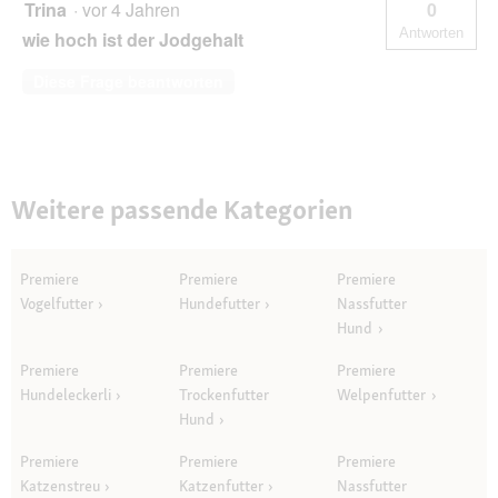
Trina
·
vor 4 Jahren
0
Antworten
wie hoch ist der Jodgehalt
Diese Frage beantworten
Weitere passende Kategorien
Premiere
Premiere
Premiere
Vogelfutter
Hundefutter
Nassfutter
Hund
Premiere
Premiere
Premiere
Hundeleckerli
Trockenfutter
Welpenfutter
Hund
Premiere
Premiere
Premiere
Katzenstreu
Katzenfutter
Nassfutter