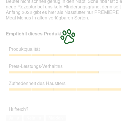
Beutel nicht schnell genug in den Napf. Scheinbar ist die
neue Rezeptur bei uns kein Hinderungsgrund, denn seit
Anfang 2022 gibt es hier als Nassfutter nur PREMIERE
Meat Menus in allen verfügbaren Sorten.
Empfiehlt dieses Produkt
✔
Ja
Produktqualität
Produktqualität,
5
Preis-Leistungs-Verhältnis
von
5
Preis-
Leistungs-
Zufriedenheit des Haustiers
Verhältnis,
4
Zufriedenheit
von
des
5
Haustiers,
Hilfreich?
5
von
Ja ·
0
Nein ·
0
Melden
5