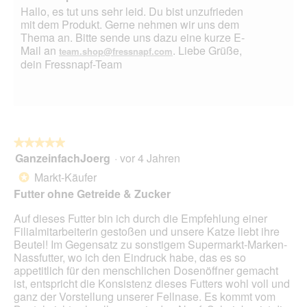
Hallo, es tut uns sehr leid. Du bist unzufrieden
mit dem Produkt. Gerne nehmen wir uns dem
Thema an. Bitte sende uns dazu eine kurze E-
Mail an
. Liebe Grüße,
team.shop@fressnapf.com
dein Fressnapf-Team
★★★★★
★★★★★
GanzeinfachJoerg
·
vor 4 Jahren
5
von
Markt-Käufer
*
5
Futter ohne Getreide & Zucker
Sternen.
Auf dieses Futter bin ich durch die Empfehlung einer
Filialmitarbeiterin gestoßen und unsere Katze liebt ihre
Beutel! Im Gegensatz zu sonstigem Supermarkt-Marken-
Nassfutter, wo ich den Eindruck habe, das es so
appetitlich für den menschlichen Dosenöffner gemacht
ist, entspricht die Konsistenz dieses Futters wohl voll und
ganz der Vorstellung unserer Fellnase. Es kommt vom