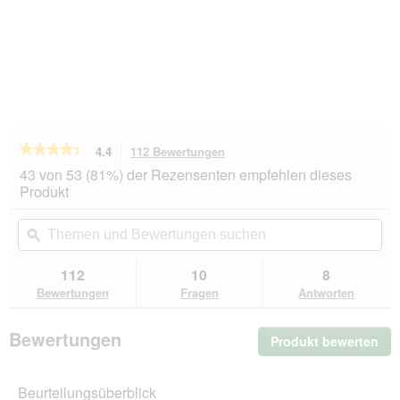
★★★★★
★★★★★
4.4
112 Bewertungen
Mit
dieser
4.4
43 von 53 (81%) der Rezensenten empfehlen dieses
von
Aktion
Produkt
5
navigierst
Sternen.
du
Themen
Th
Bewertungen
zu
und
ϙ
un
lesen
den
Bewertungen
Be
für
Bewertungen.
PREMIERE
suchen
su
112
10
8
Meat
Bewertungen
Fragen
Antworten
Menu
Adult
Rind
Bewertungen
Produkt bewerten
.
mit
Kabeljau
Mit
12x85
die
g
Beurteilungsüberblick
Akt