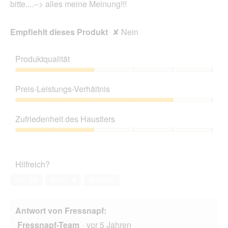
bitte....--> alles meine Meinung!!!
Empfiehlt dieses Produkt
✘
Nein
Produktqualität
Produktqualität,
2
Preis-Leistungs-Verhältnis
von
5
Preis-
Leistungs-
Zufriedenheit des Haustiers
Verhältnis,
4
Zufriedenheit
von
des
5
Haustiers,
Hilfreich?
2
von
Ja ·
23
Nein ·
9
Melden
5
Antwort von Fressnapf:
Fressnapf-Team
·
vor 5 Jahren