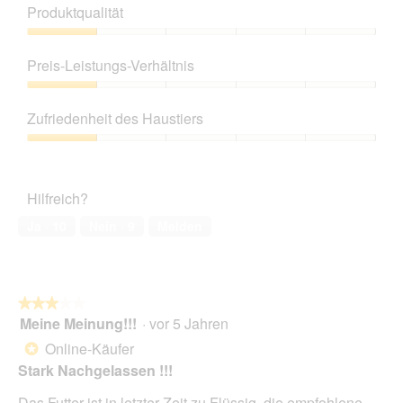
Produktqualität
Produktqualität,
1
Preis-Leistungs-Verhältnis
von
5
Preis-
Leistungs-
Zufriedenheit des Haustiers
Verhältnis,
1
Zufriedenheit
von
des
5
Haustiers,
Hilfreich?
1
von
Ja ·
10
Nein ·
9
Melden
5
★★★★★
★★★★★
Meine Meinung!!!
·
vor 5 Jahren
3
von
Online-Käufer
*
5
Stark Nachgelassen !!!
Sternen.
Das Futter ist in letzter Zeit zu Flüssig, die empfohlene