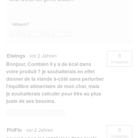
Hilfreich?
Ja ·
0
Nein ·
0
Melden
Elwings
·
vor 2 Jahren
0
Antworten
Bonjour, Combien il y a de kcal dans
votre produit ? je souhaiterais en effet
donner de la viande à-côté sans perturber
l'équilibre alimentaire de mon chat, mais
je souhaiterais calculer pour être au plus
juste de ses besoins.
Diese Frage beantworten
PhiFlo
·
vor 2 Jahren
0
Antworten