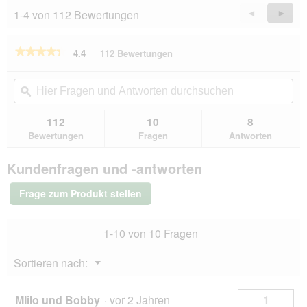
1-4 von 112 Bewertungen
Zurück
◄
Weiter
►
Reviews
Revie
★★★★★
★★★★★
4.4
112 Bewertungen
Mit
dieser
4.4
von
Aktion
Hier
Hie
5
navigierst
Fragen
ϙ
Fra
Sternen.
du
und
un
Bewertungen
zu
Antworten
Ant
112
10
8
lesen
den
durchsuchen
du
für
Bewertungen
Fragen
Antworten
Bewertungen.
PREMIERE
Meat
Kundenfragen und -antworten
Menu
Adult
Rind
Frage zum Produkt stellen
mit
Kabeljau
12x85
1-10 von 10 Fragen
g
Menü
Sortieren nach:
▼
MIilo und Bobby
·
vor 2 Jahren
1