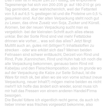
Tagesmenge hat sich von 200-235 gr. auf 180-210 gr. pro
Tag gemindert, aber wahrscheinlich, weil der Fettanteil
von 5,6 auf 6,5 % gestiegen ist und die Proteine um 0,5 %
gesunken sind. Auf der alten Verpackung steht noch gut
zu Lesen, das ohne Zusatz von Soja, Zucker und Künstl.
Aromen, bei der neuen Verpackung sucht man es
vergeblich -bei der kleinsten Schrift auch alles etwas
unklar. Bei der Sorte Rind sind viel mehr Fettstücke
drinnen wie vorher.... was soll das alles? Jetzt fängt
Multifit auch an, gutes mit (billigen?) Inhaltsstoffen zu
strecken - oder wie erklärt sich das? Meinen beiden
Fellnasen sind schwer enttäuscht, Derzeit von Rind und
Rind, Pute ,Kanninchen, Rind und Huhn hab ich noch die
alte Verpackung bekommen, genauso beim Rind mit
Kabeljau und den Fleischkomposition. also im grunde wo
auf der Verpackung die Katze zur Seite Schaut, ist die
Ware für mich ok, bei allen wo sie von vorne schaut (neue
Verpackung, neuer Inhalt?) mögen meine beiden es nicht
mehr!!! Ich hoffe das ändert sich wieder, sonst muss ich
mir halt das Fressen von einem anderen Handel/Firma
besorgen.
Die Beutel füttere ich eigentlich recht gerne, da auch ich
lieber immer was frisches vorgesetzt bekomme, also