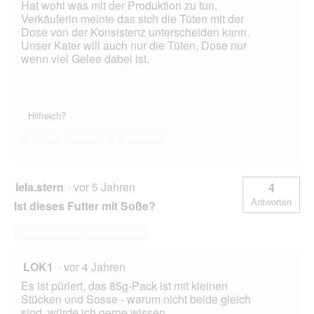
Hat wohl was mit der Produktion zu tun.
Verkäuferin meinte das sich die Tüten mit der
Dose von der Konsistenz unterscheiden kann.
Unser Kater will auch nur die Tüten, Dose nur
wenn viel Gelee dabei ist.
Hilfreich?
Ja ·
0
Nein ·
0
Melden
lela.stern
·
vor 5 Jahren
4
Antworten
Ist dieses Futter mit Soße?
Diese Frage beantworten
LOK1
·
vor 4 Jahren
Es ist püriert, das 85g-Pack ist mit kleinen
Stücken und Sosse - warum nicht beide gleich
sind, würde ich gerne wissen.